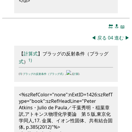
</ul>
🔚
🔝
📖
◀
戻る
04
進む
▶
【
計算式
】
ブラ
ッ
グ
の反射条件
（
ブラ
ッ
グ
1)
式
）
(
1
)
ブラッグの反射条件（ブラッグ式）
,
, (
計算
).
<%szRefColor="none":nExtID=1426:szRefT
ype="book":szRefHeadLine="Peter
Atkins・Julio de Paula／千葉秀明・稲葉章
訳,アトキンス物理化学要論 第５版,東京化
学同人,17. 金属、イオン性固体、共有結合固
体, p.385(2012)"%>