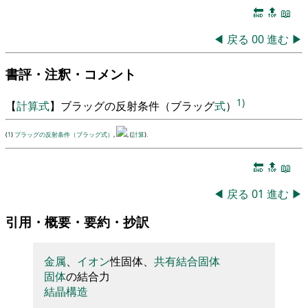
🔚
🔝
📖
◀
戻る
00
進む
▶
書評・注釈・コメント
1)
【
計算式
】
ブラ
ッ
グ
の反射条件
（
ブラ
ッ
グ
式
）
(
1
)
ブラッグの反射条件（ブラッグ式）
,
, (
計算
).
🔚
🔝
📖
◀
戻る
01
進む
▶
引用・概要・要約・抄訳
金属
、
イオン
性固体
、
共有結合
固体
固体
の結合力
結晶構造