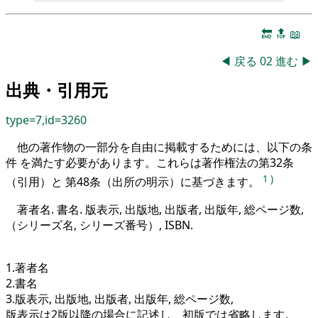
🔚
🔝
📖
◀
戻る
02
進む
▶
出典・引用元
type=7,id=3260
他の著作物の一部分を自由に掲載するためには、以下の条
件 を満たす必要があります。これらは著作権法の第32条
1
)
（引用）と 第48条（出所の明示）に基づきます。
著者名. 書名. 版表示, 出版地, 出版者, 出版年, 総ページ数,
（シリーズ名, シリーズ番号）, ISBN.
1.著者名
2.書名
3.版表示, 出版地, 出版者, 出版年, 総ページ数,
版表示は2版以降の場合に記述し、初版では省略します。