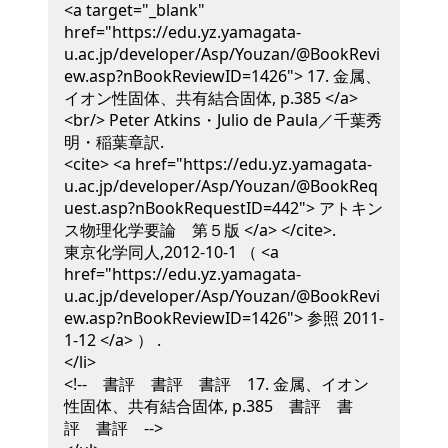
<a target="_blank"
href="https://edu.yz.yamagata-
u.ac.jp/developer/Asp/Youzan/@BookRevi
ew.asp?nBookReviewID=1426"> 17. 金属、
イオン性固体、共有結合固体, p.385 </a>
<br/>
Peter Atkins・Julio de Paula／千葉秀
明・稲葉章訳
.
<cite> <a href="https://edu.yz.yamagata-
u.ac.jp/developer/Asp/Youzan/@BookReq
uest.asp?nBookRequestID=442"> アトキン
ス物理化学要論 第５版 </a> </cite>
.
東京化学同人,
2012-10-1
（ <a
href="https://edu.yz.yamagata-
u.ac.jp/developer/Asp/Youzan/@BookRevi
ew.asp?nBookReviewID=1426"> 参照 2011-
1-12 </a> ）
.
</li>
<!-- 書評 書評 書評 17. 金属、イオン
性固体、共有結合固体, p.385 書評 書
評 書評 -->