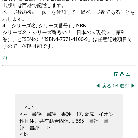
出版年は西暦で記述します。
ページ数の後に「p.」を付加して、総ページ数であることを
示します。
4.（シリーズ名, シリーズ番号）, ISBN.
シリーズ名・シリーズ番号の「（日本の＜現代＞，第9
巻）」とISBNの 「ISBN4-7571-4100-9」は任意記述項目で
すので、省略可能です。
2
)
🔚
🔝
📖
◀
戻る
03
進む
▶
<ul>
<!-- 書評 書評 書評 17. 金属、イオン
性固体、共有結合固体, p.385 書評 書
評 書評 -->
<li>