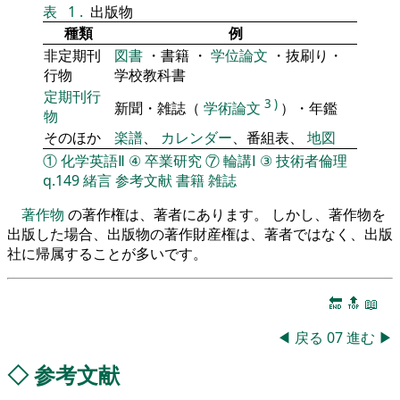
表
1
.
出版物
種類
例
非定期刊
図書
・書籍 ・
学位論文
・抜刷り・
行物
学校教科書
定期刊行
3
)
新聞・雑誌（
学術論文
）・年鑑
物
そのほか
楽譜
、
カレンダー
、番組表、
地図
①
化学英語Ⅱ
④
卒業研究
⑦
輪講Ⅰ
③
技術者倫理
q.149
緒言
参考文献
書籍
雑誌
著作物
の著作権は、著者にあります。 しかし、著作物を
出版した場合、出版物の著作財産権は、著者ではなく、出版
社に帰属することが多いです。
🔚
🔝
📖
◀
戻る
07
進む
▶
◇
参考文献