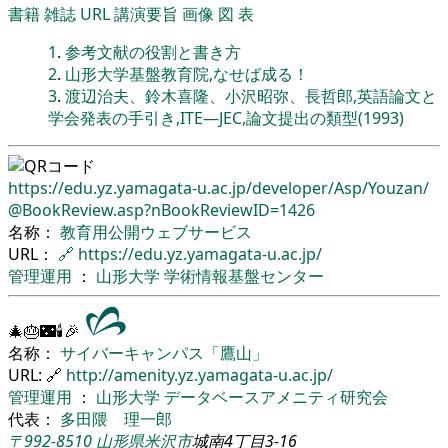
書籍
雑誌
URL
講演要旨
画像
図
表
1
.
参考文献の役割と書き方
2
.
山形大学基盤教育院,なせば成る！
3
.
渡辺治夫、鈴木喜隆、小沢昭弥、長哲郎,英語論文と
学会発表の手引き,ITE―JEC,論文提出の類型(1993)
https://edu.yz.yamagata-u.ac.jp/
developer/
Asp/
Youzan/
@BookReview.asp?nBookReviewID=1426
名称：
教育用公開ウェブサービス
URL：
🔗
https://edu.yz.yamagata-u.ac.jp/
管理運用
：
山形大学
学術情報基盤センター
🎄🎂🌃🕯🎉
名称：
サイバーキャンパス「鷹山」
URL: 🔗
http://amenity.yz.yamagata-u.ac.jp/
管理運用
：
山形大学
データベースアメニティ研究会
代表：
多田隈 理一郎
〒992-8510
山形県
米沢市
城南4丁目3-16