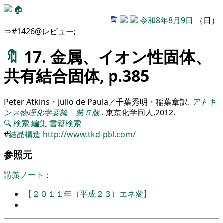
🏠
令和8年8月9日
（日）
⇒#1426@レビュー;
🔖
17. 金属、イオン性固体、
共有結合固体, p.385
Peter Atkins・Julio de Paula／千葉秀明・稲葉章訳
.
アトキ
ンス物理化学要論 第５版
.
東京化学同人,
2012
.
🔍
検索
編集
書籍検索
#
結晶構造
http://www.tkd-pbl.com/
参照元
講義ノート
：
【２０１１年（平成２３）エネ変】