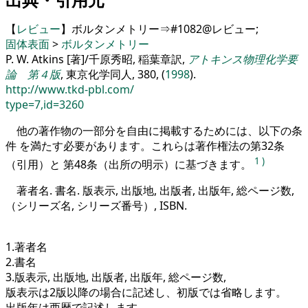
【
レビュー
】ボルタンメトリー⇒#1082@レビュー;
固体表面
>
ボルタンメトリー
P. W. Atkins [著]/千原秀昭, 稲葉章訳,
アトキンス物理化学要
論 第４版
, 東京化学同人, 380, (
1998
).
http://www.tkd-pbl.com/
type=7,id=3260
他の著作物の一部分を自由に掲載するためには、以下の条
件 を満たす必要があります。これらは著作権法の第32条
1
)
（引用）と 第48条（出所の明示）に基づきます。
著者名. 書名. 版表示, 出版地, 出版者, 出版年, 総ページ数,
（シリーズ名, シリーズ番号）, ISBN.
1.著者名
2.書名
3.版表示, 出版地, 出版者, 出版年, 総ページ数,
版表示は2版以降の場合に記述し、初版では省略します。
出版年は西暦で記述します。