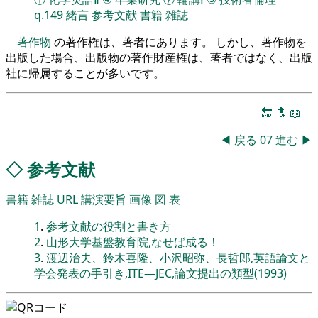
q.149
緒言
参考文献
書籍
雑誌
著作物
の著作権は、著者にあります。 しかし、著作物を
出版した場合、出版物の著作財産権は、著者ではなく、出版
社に帰属することが多いです。
🔚
🔝
📖
◀
戻る
07
進む
▶
◇
参考文献
書籍
雑誌
URL
講演要旨
画像
図
表
1
.
参考文献の役割と書き方
2
.
山形大学基盤教育院,なせば成る！
3
.
渡辺治夫、鈴木喜隆、小沢昭弥、長哲郎,英語論文と
学会発表の手引き,ITE―JEC,論文提出の類型(1993)