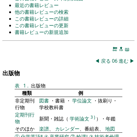
最近の書籍レビュー
他の書籍レビューの検索
この書籍レビューの詳細
この書籍レビューの更新
書籍レビューの新規追加
🔚
🔝
📖
◀
戻る
06
進む
▶
出版物
表
1
.
出版物
種類
例
非定期刊
図書
・書籍 ・
学位論文
・抜刷り・
行物
学校教科書
定期刊行
3
)
新聞・雑誌（
学術論文
）・年鑑
物
そのほか
楽譜
、
カレンダー
、番組表、
地図
①
化学英語Ⅱ
④
卒業研究
⑦
輪講Ⅰ
③
技術者倫理