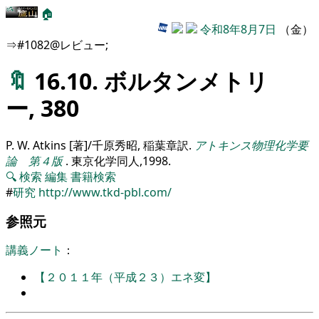
🏠
令和8年8月7日
（金）
⇒#1082@レビュー;
🔖
16.10. ボルタンメトリ
ー, 380
P. W. Atkins [著]/千原秀昭, 稲葉章訳
.
アトキンス物理化学要
論 第４版
.
東京化学同人,
1998
.
🔍
検索
編集
書籍検索
#
研究
http://www.tkd-pbl.com/
参照元
講義ノート
：
【２０１１年（平成２３）エネ変】