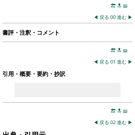
🔚
🔝
📖
◀
戻る
00
進む
▶
書評・注釈・コメント
🔚
🔝
📖
◀
戻る
01
進む
▶
引用・概要・要約・抄訳
🔚
🔝
📖
◀
戻る
02
進む
▶
出典・引用元