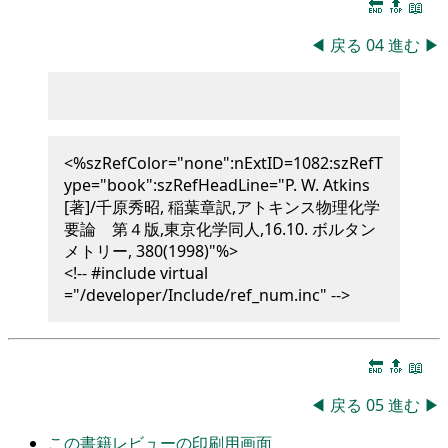
🔚
🔝
📖
◀
戻る
04
進む
▶
<%szRefColor="none":nExtID=1082:szRefT
ype="book":szRefHeadLine="P. W. Atkins
[著]/千原秀昭, 稲葉章訳,アトキンス物理化学
要論 第４版,東京化学同人,16.10. ボルタン
メトリー, 380(1998)"%>
<!-- #include virtual
="/developer/Include/ref_num.inc" -->
🔚
🔝
📖
◀
戻る
05
進む
▶
この書籍レビューの印刷用画面