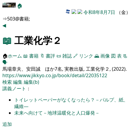
🏠
令和8年8月7日
（金）
⇒503@書籍;
◀
📖
工業化学２
🏠
ホーム
📖
書籍
🔖
書評
📜
雑誌
🔗
リンク
🌄
画像
図
表
📃
🗣️
馬場章夫、安田誠 ほか7名, 実教出版, 工業化学２, (2022).
https://www.jikkyo.co.jp/book/detail/22035122
検索
編集
編集(b)
講義ノート
：
トイレットペーパーがなくなったら？－パルプ、紙、
繊維―
未来へ向けて－地球温暖化と人口爆発－
追加