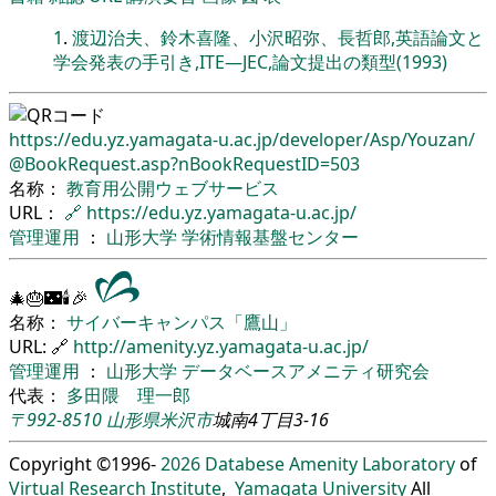
1
.
渡辺治夫、鈴木喜隆、小沢昭弥、長哲郎,英語論文と
学会発表の手引き,ITE―JEC,論文提出の類型(1993)
https://edu.yz.yamagata-u.ac.jp/
developer/
Asp/
Youzan/
@BookRequest.asp?nBookRequestID=503
名称：
教育用公開ウェブサービス
URL：
🔗
https://edu.yz.yamagata-u.ac.jp/
管理運用
：
山形大学
学術情報基盤センター
🎄🎂🌃🕯🎉
名称：
サイバーキャンパス「鷹山」
URL: 🔗
http://amenity.yz.yamagata-u.ac.jp/
管理運用
：
山形大学
データベースアメニティ研究会
代表：
多田隈 理一郎
〒992-8510
山形県
米沢市
城南4丁目3-16
Copyright ©1996-
2026
Databese Amenity Laboratory
of
Virtual Research Institute
,
Yamagata University
All