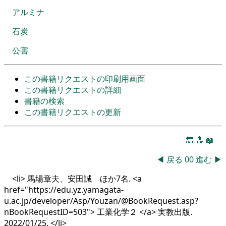
アルミナ
石炭
公害
この書籍リクエストの印刷用画面
この書籍リクエストの詳細
書籍の検索
この書籍リクエストの更新
🔚
🔝
📖
◀
戻る
00
進む
▶
<li> 馬場章夫、安田誠 ほか7名. <a
href="https://edu.yz.yamagata-
u.ac.jp/developer/Asp/Youzan/@BookRequest.asp?
nBookRequestID=503"> 工業化学２ </a> 実教出版.
2022/01/25. </li>