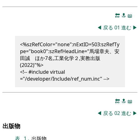
🔚
🔝
📖
◀
戻る
01
進む
▶
<%szRefColor="none":nExtID=503:szRefTy
pe="book0":szRefHeadLine="馬場章夫、安
田誠 ほか7名,工業化学２,実教出版
(2022)"%>
<!-- #include virtual
="/developer/Include/ref_num.inc" -->
🔚
🔝
📖
◀
戻る
02
進む
▶
出版物
表
1
.
出版物