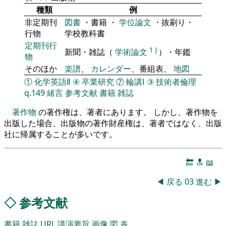
種類
例
非定期刊
図書
・書籍 ・
学位論文
・抜刷り・
行物
学校教科書
定期刊行
1
)
新聞・雑誌（
学術論文
）・年鑑
物
そのほか
楽譜
、
カレンダー
、番組表、
地図
①
化学英語Ⅱ
④
卒業研究
⑦
輪講Ⅰ
③
技術者倫理
q.149
緒言
参考文献
書籍
雑誌
著作物
の著作権は、著者にあります。 しかし、著作物を
出版した場合、出版物の著作財産権は、著者ではなく、出版
社に帰属することが多いです。
🔚
🔝
📖
◀
戻る
03
進む
▶
◇
参考文献
書籍
雑誌
URL
講演要旨
画像
図
表