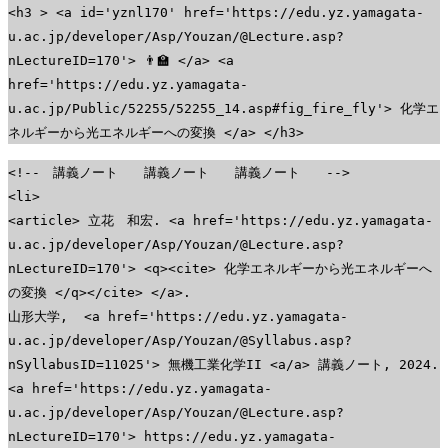
<h3 > <a id='yznl170' href='https://edu.yz.yamagata-
u.ac.jp/developer/Asp/Youzan/@Lecture.asp?
nLectureID=170'> 👨‍🏫 </a> <a
href='https://edu.yz.yamagata-
u.ac.jp/Public/52255/52255_14.asp#fig_fire_fly'> 化学エ
ネルギーから光エネルギーへの変換 </a> </h3>
<!-- 講義ノート 講義ノート 講義ノート -->
<li>
<article> 立花 和宏. <a href='https://edu.yz.yamagata-
u.ac.jp/developer/Asp/Youzan/@Lecture.asp?
nLectureID=170'> <q><cite> 化学エネルギーから光エネルギーへ
の変換 </q></cite> </a>.
山形大学, <a href='https://edu.yz.yamagata-
u.ac.jp/developer/Asp/Youzan/@Syllabus.asp?
nSyllabusID=11025'> 無機工業化学II <a/a> 講義ノート, 2024.
<a href='https://edu.yz.yamagata-
u.ac.jp/developer/Asp/Youzan/@Lecture.asp?
nLectureID=170'> https://edu.yz.yamagata-