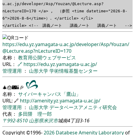
u.ac.jp/developer/Asp/Youzan/@Lecture.asp?
nLectureID=170 </a> , （参照 <time datetime="2026-8-
6">2026-8-6</time>）. </article> </li>
</article> <!-- 講義ノート 講義ノート 講義ノート -->
https://edu.yz.yamagata-u.ac.jp/
developer/
Asp/
Youzan/
@Lecture.asp?nLectureID=170
名称：
教育用公開ウェブサービス
URL：
🔗
https://edu.yz.yamagata-u.ac.jp/
管理運用
：
山形大学
学術情報基盤センター
🎄🎂🌃🕯🎉
名称：
サイバーキャンパス「鷹山」
URL: 🔗
http://amenity.yz.yamagata-u.ac.jp/
管理運用
：
山形大学
データベースアメニティ研究会
代表：
多田隈 理一郎
〒992-8510
山形県
米沢市
城南4丁目3-16
Copyright ©1996-
2026
Databese Amenity Laboratory
of