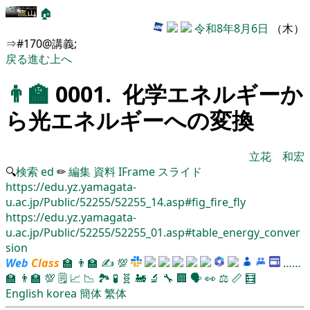
🏠
令和8年8月6日
（木）
⇒#170@講義;
戻る
進む
上へ
👨‍🏫
0001. 化学エネルギーか
ら光エネルギーへの変換
立花 和宏
🔍
検索
ed
✏
編集
資料
IFrame
スライド
https://edu.yz.yamagata-
u.ac.jp/Public/52255/52255_14.asp#fig_fire_fly
https://edu.yz.yamagata-
u.ac.jp/Public/52255/52255_01.asp#table_energy_conver
sion
Web
Class
🏫
👨‍🏫
✍
💯
……
🏫
👨‍🏫
💯
🗒️
📈
📉
🏞
🧪
🧬
🚂
🔬
🔧
🏢
🗣️
👀
⚖️
📏
🧮
English
korea
簡体
繁体