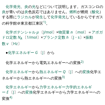
化学発光
、
炎
の
光
などについて説明します
。
ガスコンロ
の
炎
が青いのは
炎
色反応ではありません
。
燃料
が燃焼
（
酸化
）
する際に
ラジカル
が
発生
して
化学発光
しているからです
ガス
1)
の科学館＠東京都江東区
。
化学ポテンシャル
μ
〔
J/mol
〕
×
物質量
n
〔
mol
〕
＝
アボガ
ドロ定数
N
〔
1/mol
〕
×
プランク定数
h
〔
J・s
〕
×
振動
A
数
ν
〔
Hz
〕
●
化学エネルギー
G
〔
J
〕
から
2)
化学エネルギーから電気エネルギーへの変換
化学エネルギー
から
熱エネルギー
Q
〔
J
〕
への
変換
化学エ
3)
ネルギーから熱エネルギーへの変換
化学エネルギー
から
力学エネルギー
力学的エネルギ
ー
E
〔
J
〕
への
変換
化学エネルギーから力学エネルギーへの
4)
変換