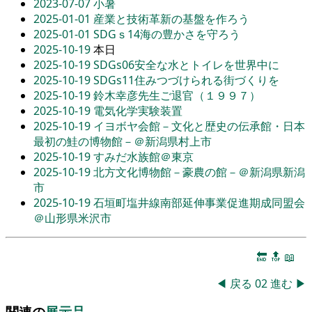
2023-07-07
小暑
2025-01-01
産業と技術革新の基盤を作ろう
2025-01-01
SDGｓ14海の豊かさを守ろう
2025-10-19
本日
2025-10-19
SDGs06安全な水とトイレを世界中に
2025-10-19
SDGs11住みつづけられる街づくりを
2025-10-19
鈴木幸彦先生ご退官（１９９７）
2025-10-19
電気化学実験装置
2025-10-19
イヨボヤ会館－文化と歴史の伝承館・日本
最初の鮭の博物館－＠新潟県村上市
2025-10-19
すみだ水族館＠東京
2025-10-19
北方文化博物館－豪農の館－＠新潟県新潟
市
2025-10-19
石垣町塩井線南部延伸事業促進期成同盟会
＠山形県米沢市
🔚
🔝
📖
◀
戻る
02
進む
▶
関連の
展示品