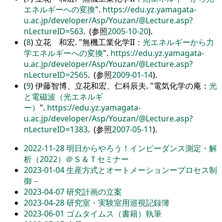
エネルギーへの変換
.
https://edu.yz.yamagata-
u.ac.jp/developer/Asp/Youzan/@Lecture.asp?
nLectureID=563
. (参照
2005-10-20
).
(
8
) 立花 和宏.
無機工業化学II：
光エネルギーから力
学エネルギーへの変換
.
https://edu.yz.yamagata-
u.ac.jp/developer/Asp/Youzan/@Lecture.asp?
nLectureID=2565
. (参照
2009-01-14
).
(
9
) 伊藤智博、立花和宏、仁科辰夫.
電気化学の庵：
光
と電磁波（光エネルギ
ー）
.
https://edu.yz.yamagata-
u.ac.jp/developer/Asp/Youzan/@Lecture.asp?
nLectureID=1383
. (参照
2007-05-11
).
2022-11-28
明日からやろう！インピーダンス測定・解
析（2022）＠Ｓ＆Ｔセミナー
2023-01-04
生産方式とオートメーションープロセス制
御－
2023-04-07
研究計画の立案
2023-04-28
研究室・実験室用巡視記録簿
2023-06-01
ゴムタイムス（書籍）執筆