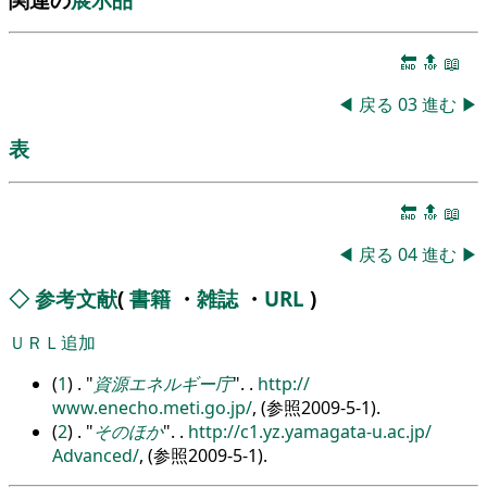
🔚
🔝
📖
◀
戻る
03
進む
▶
表
🔚
🔝
📖
◀
戻る
04
進む
▶
◇
参考文献
(
書籍
・
雑誌
・
URL
)
ＵＲＬ追加
(
1
) .
資源エネルギー庁
.
.
http:/
/
www.enecho.meti.go.jp/
, (参照2009-5-1).
(
2
) .
そのほか
.
.
http:/
/
c1.yz.yamagata-u.ac.jp/
Advanced/
, (参照2009-5-1).