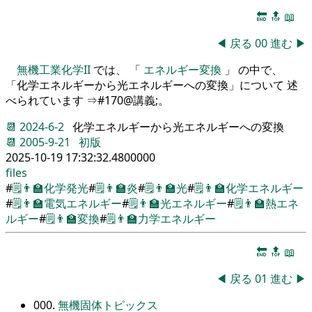
🔚
🔝
📖
◀
戻る
00
進む
▶
無機工業化学II
では、 「
エネルギー変換
」 の中で、
「化学エネルギーから光エネルギーへの変換」について 述
べられています ⇒#170@講義;。
📆
2024-6-2
化学エネルギーから光エネルギーへの変換
📆
2005-9-21
初版
2025-10-19 17:32:32.4800000
files
#
🗒️
👨‍🏫
化学発光
#
🗒️
👨‍🏫
炎
#
🗒️
👨‍🏫
光
#
🗒️
👨‍🏫
化学エネルギー
#
🗒️
👨‍🏫
電気エネルギー
#
🗒️
👨‍🏫
光エネルギー
#
🗒️
👨‍🏫
熱エネ
ルギー
#
🗒️
👨‍🏫
変換
#
🗒️
👨‍🏫
力学エネルギー
🔚
🔝
📖
◀
戻る
01
進む
▶
000.
無機固体トピックス