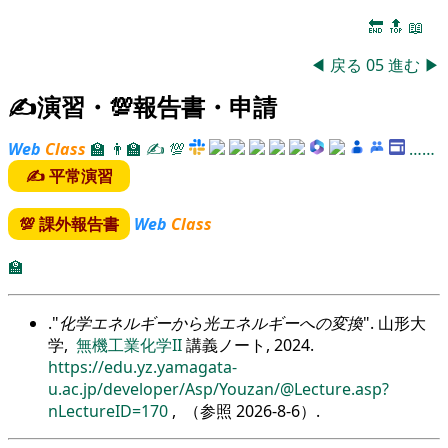
🔚
🔝
📖
◀
戻る
05
進む
▶
✍演習・💯報告書・申請
Web
Class
🏫
👨‍🏫
✍
💯
……
✍ 平常演習
💯 課外報告書
Web
Class
🏫
.
化学エネルギーから光エネルギーへの変換
. 山形大
学,
無機工業化学II
講義ノート, 2024.
https://edu.yz.yamagata-
u.ac.jp/developer/Asp/Youzan/@Lecture.asp?
nLectureID=170
, （参照
2026-8-6
）.