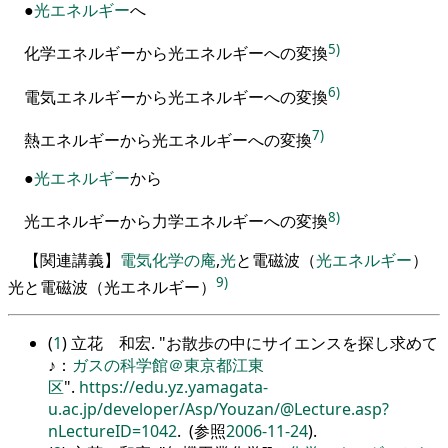
●
光エネルギー
へ
5)
化学エネルギーから光エネルギーへの変換
6)
電気エネルギーから光エネルギーへの変換
7)
熱エネルギーから光エネルギーへの変換
●
光エネルギー
から
8)
光エネルギーから力学エネルギーへの変換
【
関連講義
】
電気化学の庵
,
光
と電磁波
（
光エネルギー
）
9)
光と電磁波（光エネルギー）
(
1
) 立花 和宏.
お散歩の中にサイエンスを探し求めて
♪：
ガスの科学館＠東京都江東
区
.
https://edu.yz.yamagata-
u.ac.jp/developer/Asp/Youzan/@Lecture.asp?
nLectureID=1042
. (参照
2006-11-24
).