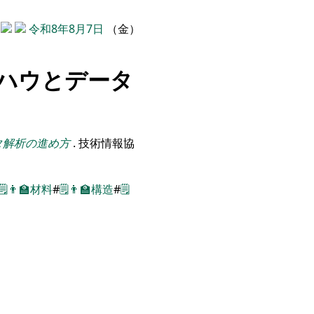
令和8年8月7日
（金）
ハウとデータ
タ解析の進め方
.
技術情報協
🗒️
👨‍🏫
材料
#
🗒️
👨‍🏫
構造
#
🗒️