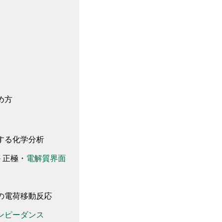
め方
する化学分析
－正極
・
電解質
界面
の電荷移動反応
ンピーダンス