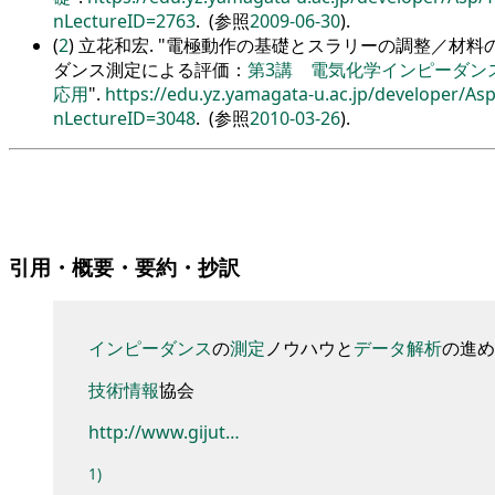
nLectureID=2763
. (参照
2009-06-30
).
(
2
) 立花和宏.
電極動作の基礎とスラリーの調整／材料
ダンス測定による評価：
第3講 電気化学インピーダン
応用
.
https://edu.yz.yamagata-u.ac.jp/developer/A
nLectureID=3048
. (参照
2010-03-26
).
引用・概要・要約・抄訳
インピーダンス
の
測定
ノウハウ
と
データ
解析
の進め
技術
情報
協会
http://www.gijut…
1)