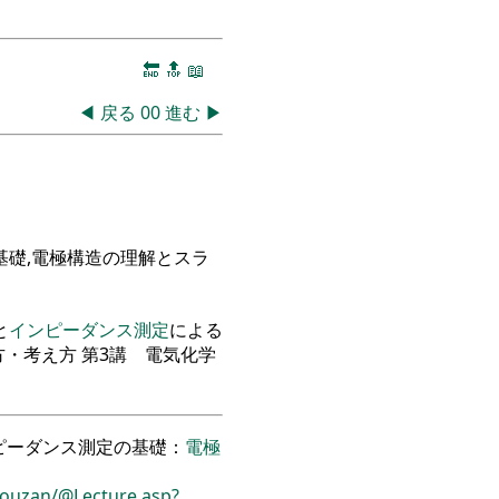
🔚
🔝
📖
◀
戻る
00
進む
▶
基礎
,
電極構造の理解とスラ
と
インピーダンス
測定
に
よる
方
・
考え方
第3講 電気化学
ピーダンス測定の基礎：
電極
/Youzan/@Lecture.asp?