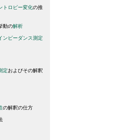
ントロピー
変化
の推
挙動の
解析
インピーダンス
測定
測定
およびその解釈
性
の
解釈の仕方
法