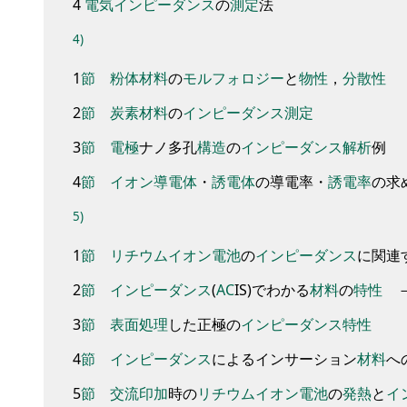
4
電気
インピーダンス
の
測定
法
4)
1
節
粉体
材料
の
モルフォロジー
と
物性
，
分散性
2
節
炭素
材料
の
インピーダンス
測定
3
節
電極
ナノ
多孔
構造
の
インピーダンス
解析
例
4
節
イオン
導電体
・
誘電体
の導電率
・
誘電率
の
求
5)
1
節
リチウムイオン
電池
の
インピーダンス
に
関連
2
節
インピーダンス
(
AC
IS
)
で
わかる
材料
の
特性
3
節
表面処理
した正極の
インピーダンス
特性
4
節
インピーダンス
による
インサーション
材料
へ
5
節
交流
印加
時の
リチウムイオン
電池
の
発熱
と
イ