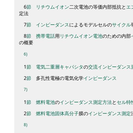
6
節
リチウムイオン
二
次電池の等価内部抵抗と
エ
定法
7
節
インピーダンス
による
モデルセル
の
サイクル
8
節
携帯電話
用
リチウムイオン
電池
の
ための内部
の
概要
6)
1
節
電気二重層
キャパシタ
の
交流
インピーダンス
2
節
多孔性電極の電気化学
インピーダンス
7)
1
節
燃料電池
の
インピーダンス
測定
方法
と
セル
特
2
節
燃料電池
固体
高分子
膜の
インピーダンス
測定
8)