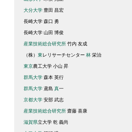
大分
大学
豊田
昌宏
長崎大学
森口
勇
長崎大学
山田
博俊
産業技術総合研究所
竹内
友成
（
株
）
東
レリサーチセンター
林
栄治
東京
農工大学
小山
昇
群馬大学
森本
英行
群馬大学
鳶島
真
一
京都
大学
安部
武志
産業技術総合研究所
齋藤
喜康
滋賀県
立大学
乾
義尚