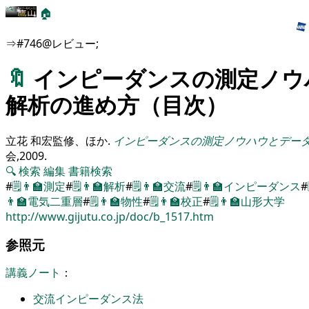
🏠
⇒#746@レビュー;
🔖
インピーダンスの測定ノウ
解析の進め方（目次）
立花 和宏監修、ほか
.
インピーダンスの測定ノウハウとデー
会,
2009
.
🔍
検索
編集
書籍検索
#
🗒️
👨‍🏫
測定
#
🗒️
👨‍🏫
解析
#
🗒️
👨‍🏫
交流
#
🗒️
👨‍🏫
インピーダンス
#
👨‍🏫
電気二重層
#
🗒️
👨‍🏫
物性
#
🗒️
👨‍🏫
校正
#
🗒️
👨‍🏫
山形大学
http://www.gijutu.co.jp/doc/b_1517.htm
参照元
講義ノート
：
交流インピーダンス法