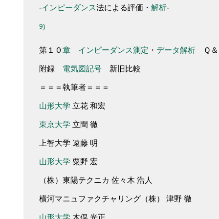
-
インピーダンス
法による評価
・
解析
-
9)
第
１０
章
インピーダンス
測定
・
データ
解析
Ｑ＆
附録
電気
図記号
新旧比較
＝
＝
＝
執筆者
＝
＝
＝
山形大学
立花
和宏
東京
大学
立間
徹
上智大学
遠藤
明
山形大学
粟野
宏
（
株
）
東陽
テクニカ
佐々木
浩人
横河
マニュファクチャリング
（
株
）
津野
徹
山形大学
木俣
光正