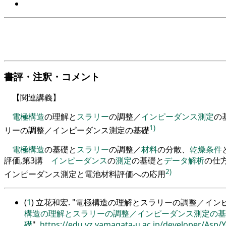
書評・注釈・コメント
【
関連講義
】
電極
構造
の理解と
スラリー
の調整
／
インピーダンス
測定
の
1)
リーの調整／インピーダンス測定の基礎
電極
構造
の基礎と
スラリー
の調整
／
材料
の分散
、
乾燥
条件
評価
,
第
3
講
インピーダンス
の
測定
の基礎と
データ
解析
の仕
2)
インピーダンス測定と電池材料評価への応用
(
1
) 立花和宏.
電極構造の理解とスラリーの調整／イン
構造の理解とスラリーの調整／インピーダンス測定の基
礎
.
https://edu.yz.yamagata-u.ac.jp/developer/Asp