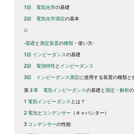
1
節
電気化学
の基礎
2
節
電気化学
測定
の基本
2)
-
基礎
と
測定
装置
の
種類
・
使い方
-
1
節
インピーダンス
の基礎
2
節
電池特性
と
インピーダンス
3
節
インピーダンス
測定
に使用する装置の種類と
第
３
章
電気
インピーダンス
の基礎と
測定
・
解析
の
1
電気
インピーダンス
とは？
2
電池
と
コンデンサー
（
キャパシター
）
3
コンデンサー
の性能