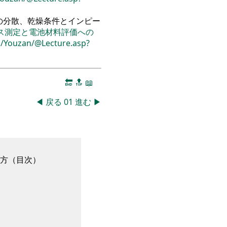
の分散、乾燥条件とインピー
ス測定と電池材料評価への
sp/Youzan/@Lecture.asp?
🔚
🔝
📖
◀
戻る
01
進む
▶
方
（
目次
）