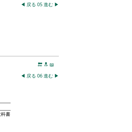
◀
戻る
05
進む
▶
🔚
🔝
📖
◀
戻る
06
進む
▶
教科書