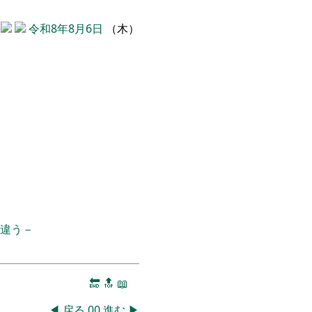
令和8年8月6日
（木）
違う－
🔚
🔝
📖
◀
戻る
00
進む
▶