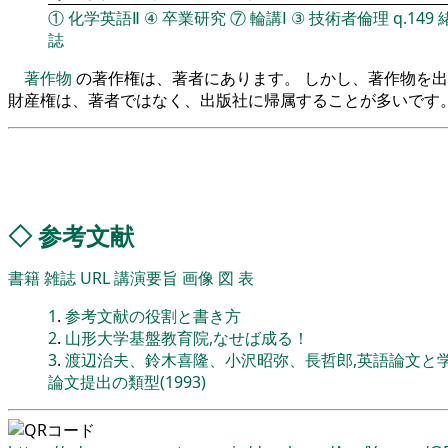
①
化学英語Ⅱ
④
卒業研究
⑦
輪講Ⅰ
③
技術者倫理
q.149
誌
著作物
の著作権は、著者にあります。 しかし、著作物を
財産権は、著者ではなく、出版社に帰属することが多いです
◇
参考文献
書籍
雑誌
URL
講演要旨
画像
図
表
1
.
参考文献の役割と書き方
2
.
山形大学基盤教育院,なせば成る！
3
.
渡辺治夫、鈴木喜隆、小沢昭弥、長哲郎,英語論文と学会発
論文提出の類型(1993)