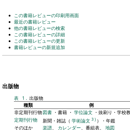
この書籍レビューの印刷用画面
最近の書籍レビュー
他の書籍レビューの検索
この書籍レビューの詳細
この書籍レビューの更新
書籍レビューの新規追加
出版物
表
1
.
出版物
種類
例
非定期刊行物
図書
・書籍 ・
学位論文
・抜刷り・学校
定期刊行物
3
)
新聞・雑誌（
学術論文
）・年鑑
そのほか
楽譜
、
カレンダー
、番組表、
地図