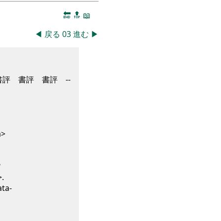
🔚
🔝
📖
◀
戻る
03
進む
▶
書評 書評 書評 --
a>
?
>
.
ta-