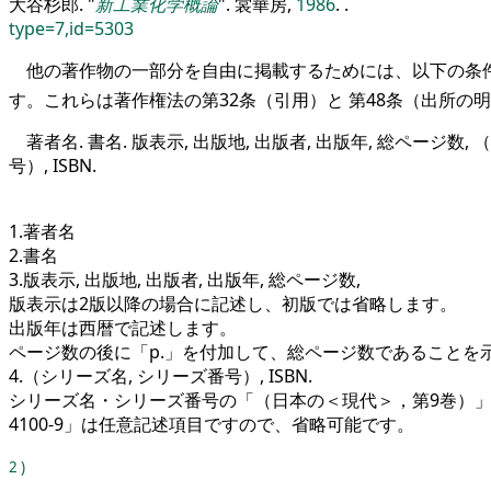
大谷杉郎.
新工業化学概論
. 裳華房,
1986
. .
type=7,id=5303
他の著作物の一部分を自由に掲載するためには、以下の条件
す。これらは著作権法の第32条（引用）と 第48条（出所の
著者名. 書名. 版表示, 出版地, 出版者, 出版年, 総ページ数,
号）, ISBN.
1.著者名
2.書名
3.版表示, 出版地, 出版者, 出版年, 総ページ数,
版表示は2版以降の場合に記述し、初版では省略します。
出版年は西暦で記述します。
ページ数の後に「p.」を付加して、総ページ数であることを
4.（シリーズ名, シリーズ番号）, ISBN.
シリーズ名・シリーズ番号の「（日本の＜現代＞，第9巻）」とISBN
4100-9」は任意記述項目ですので、省略可能です。
2
)