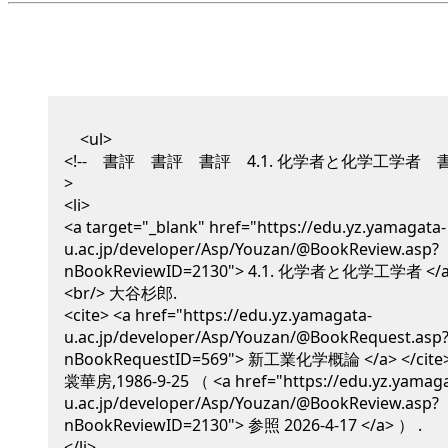
<ul>
<!-- 書評 書評 書評 4.1. 化学者と化学工学者 
>
<li>
<a target="_blank" href="https://edu.yz.yamagata-
u.ac.jp/developer/Asp/Youzan/@BookReview.asp?
nBookReviewID=2130"> 4.1. 化学者と化学工学者 </
<br/>
大谷杉郎
.
<cite> <a href="https://edu.yz.yamagata-
u.ac.jp/developer/Asp/Youzan/@BookRequest.asp
nBookRequestID=569"> 新工業化学概論 </a> </cite
裳華房,
1986-9-25
（ <a href="https://edu.yz.yamaga
u.ac.jp/developer/Asp/Youzan/@BookReview.asp?
nBookReviewID=2130"> 参照 2026-4-17 </a> ）
.
</li>