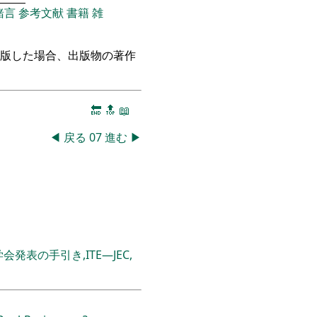
緒言
参考文献
書籍
雑
出版した場合、出版物の著作
。
🔚
🔝
📖
◀
戻る
07
進む
▶
表の手引き,ITE―JEC,