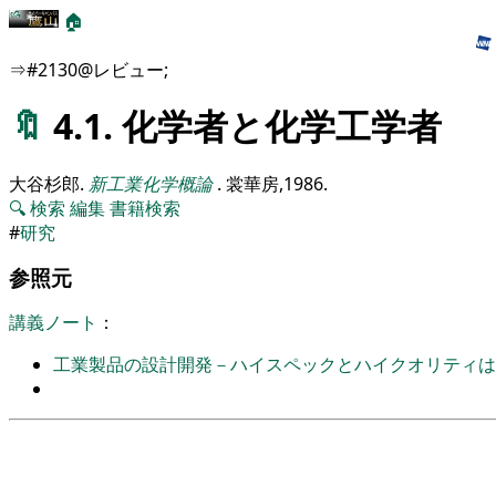
🏠
⇒#2130@レビュー;
🔖
4.1. 化学者と化学工学者
大谷杉郎
.
新工業化学概論
.
裳華房,
1986
.
🔍
検索
編集
書籍検索
#
研究
参照元
講義ノート
：
工業製品の設計開発－ハイスペックとハイクオリティは