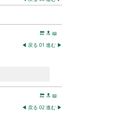
🔚
🔝
📖
◀
戻る
01
進む
▶
🔚
🔝
📖
◀
戻る
02
進む
▶