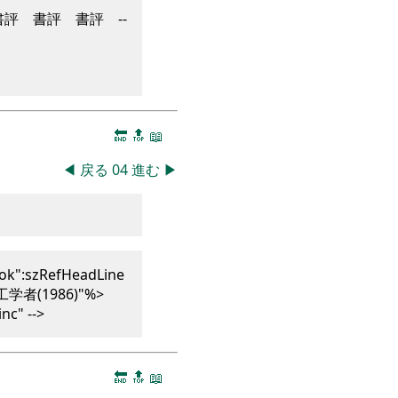
書評 書評 書評 --
🔚
🔝
📖
◀
戻る
04
進む
▶
ok":szRefHeadLine
者(1986)"%>
nc" -->
🔚
🔝
📖