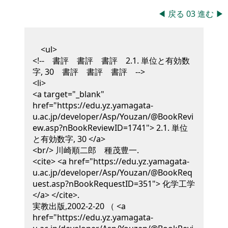
◀
戻る
03
進む
▶
<ul>
<!-- 書評 書評 書評 2.1. 単位と有効数
字, 30 書評 書評 書評 -->
<li>
<a target="_blank"
href="https://edu.yz.yamagata-
u.ac.jp/developer/Asp/Youzan/@BookRevi
ew.asp?nBookReviewID=1741"> 2.1. 単位
と有効数字, 30 </a>
<br/>
川崎順二郎 種茂豊一
.
<cite> <a href="https://edu.yz.yamagata-
u.ac.jp/developer/Asp/Youzan/@BookReq
uest.asp?nBookRequestID=351"> 化学工学
</a> </cite>
.
実教出版,
2002-2-20
（ <a
href="https://edu.yz.yamagata-