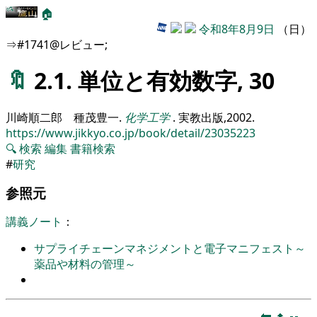
🏠
令和8年8月9日
（日）
⇒#1741@レビュー;
🔖
2.1. 単位と有効数字, 30
川崎順二郎 種茂豊一
.
化学工学
.
実教出版,
2002
.
https://www.jikkyo.co.jp/book/detail/23035223
🔍
検索
編集
書籍検索
#
研究
参照元
講義ノート
：
サプライチェーンマネジメントと電子マニフェスト～
薬品や材料の管理～