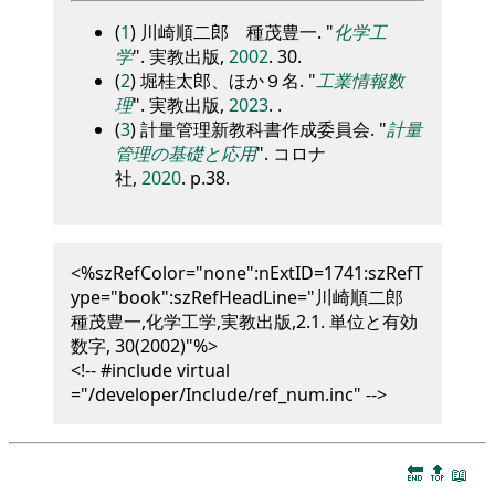
(
1
) 川崎順二郎 種茂豊一.
化学工
学
. 実教出版,
2002
. 30.
(
2
) 堀桂太郎、ほか９名.
工業情報数
理
. 実教出版,
2023
. .
(
3
) 計量管理新教科書作成委員会.
計量
管理の基礎と応用
. コロナ
社,
2020
. p.38.
<%szRefColor="none":nExtID=1741:szRefT
ype="book":szRefHeadLine="川崎順二郎
種茂豊一,化学工学,実教出版,2.1. 単位と有効
数字, 30(2002)"%>
<!-- #include virtual
="/developer/Include/ref_num.inc" -->
🔚
🔝
📖