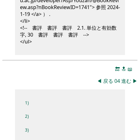
u.ac.jp/developer/Asp/Youzan/@BookRevi
ew.asp?nBookReviewID=1741"> 参照 2024-
1-19 </a> ）
.
</li>
<!-- 書評 書評 書評 2.1. 単位と有効数
字, 30 書評 書評 書評 -->
</ul>
🔚
🔝
📖
◀
戻る
04
進む
▶
1)
2)
3)