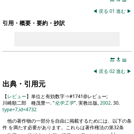
◀
戻る
01
進む
▶
引用・概要・要約・抄訳
🔚
🔝
📖
◀
戻る
02
進む
▶
出典・引用元
【
レビュー
】単位と有効数字⇒#1741@レビュー;
川崎順二郎 種茂豊一.
化学工学
. 実教出版,
2002
. 30.
type=7,id=4732
他の著作物の一部分を自由に掲載するためには、以下の条
件 を満たす必要があります。これらは著作権法の第32条
1
)