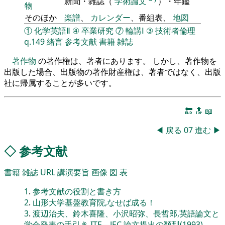
新聞・雑誌（
学術論文
）・年鑑
物
そのほか
楽譜
、
カレンダー
、番組表、
地図
①
化学英語Ⅱ
④
卒業研究
⑦
輪講Ⅰ
③
技術者倫理
q.149
緒言
参考文献
書籍
雑誌
著作物
の著作権は、著者にあります。 しかし、著作物を
出版した場合、出版物の著作財産権は、著者ではなく、出版
社に帰属することが多いです。
🔚
🔝
📖
◀
戻る
07
進む
▶
◇
参考文献
書籍
雑誌
URL
講演要旨
画像
図
表
1
.
参考文献の役割と書き方
2
.
山形大学基盤教育院,なせば成る！
3
.
渡辺治夫、鈴木喜隆、小沢昭弥、長哲郎,英語論文と
学会発表の手引き,ITE―JEC,論文提出の類型(1993)