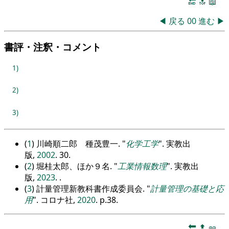
🔚
🔝
📖
◀
戻る
00
進む
▶
書評・注釈・コメント
1)
2)
3)
(
1
) 川崎順二郎 種茂豊一.
化学工学
. 実教出
版,
2002
. 30.
(
2
) 堀桂太郎、ほか９名.
工業情報数理
. 実教出
版,
2023
. .
(
3
) 計量管理新教科書作成委員会.
計量管理の基礎と応
用
. コロナ社,
2020
. p.38.
🔚
🔝
📖