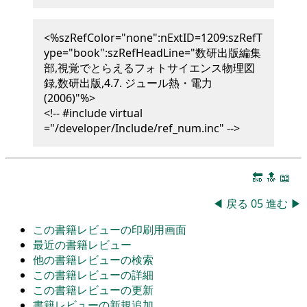
<%szRefColor="none":nExtID=1209:szRefT
ype="book":szRefHeadLine="数研出版編集
部,視覚でとらえるフォトサイエンス物理図
録,数研出版,4.7. ジュール熱・電力
(2006)"%>
<!-- #include virtual
="/developer/Include/ref_num.inc" -->
🔚
🔝
📖
◀
戻る
05
進む
▶
この書籍レビューの印刷用画面
最近の書籍レビュー
他の書籍レビューの検索
この書籍レビューの詳細
この書籍レビューの更新
書籍レビューの新規追加