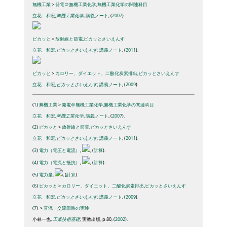
無機工業
>
発電＠無機工業化学
,
無機工業化学の関連科目
立花 和宏
,
無機工業化学
,
講義ノート
, (
2007
).
ピカッと
>
放射線と節電
,
ピカッとさいえんす
立花 和宏
,
ピカッとさいえんす
,
講義ノート
, (
2011
).
ピカッと
>
カロリー、ダイエット、二酸化炭素排出
,
ピカッとさいえんす
立花 和宏
,
ピカッとさいえんす
,
講義ノート
, (
2009
).
(
1
)
無機工業
>
発電＠無機工業化学
,
無機工業化学の関連科目
立花 和宏
,
無機工業化学
,
講義ノート
, (
2007
).
(
2
)
ピカッと
>
放射線と節電
,
ピカッとさいえんす
立花 和宏
,
ピカッとさいえんす
,
講義ノート
, (
2011
).
(
3
)
電力（電圧と電流）
,
, (
計算
).
(
4
)
電力（電流と抵抗）
,
, (
計算
).
(
5
)
電力量
,
, (
計算
).
(
6
)
ピカッと
>
カロリー、ダイエット、二酸化炭素排出
,
ピカッとさいえんす
立花 和宏
,
ピカッとさいえんす
,
講義ノート
, (
2009
).
(
7
)
>
直流・交流回路の実験
小林一也,
工業技術基礎
, 実教出版, p.80, (
2002
).