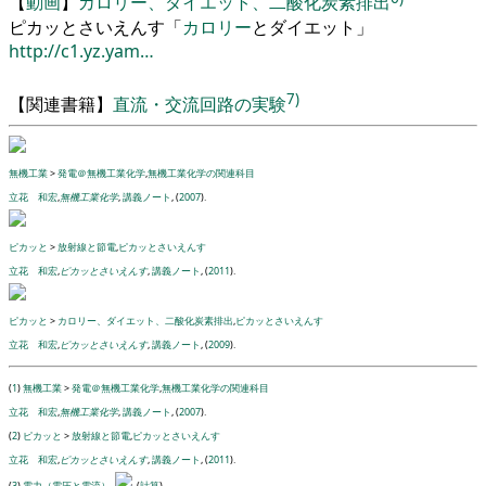
【
動画
】
カロリー、ダイエット、二酸化炭素排出
ピカ
ッとさいえんす
「
カロリー
と
ダイエ
ッ
ト
」
http://c1.yz.yam…
7)
【
関連書籍
】
直流・交流回路の実験
無機工業
>
発電＠無機工業化学
,
無機工業化学の関連科目
立花 和宏
,
無機工業化学
,
講義ノート
, (
2007
).
ピカッと
>
放射線と節電
,
ピカッとさいえんす
立花 和宏
,
ピカッとさいえんす
,
講義ノート
, (
2011
).
ピカッと
>
カロリー、ダイエット、二酸化炭素排出
,
ピカッとさいえんす
立花 和宏
,
ピカッとさいえんす
,
講義ノート
, (
2009
).
(
1
)
無機工業
>
発電＠無機工業化学
,
無機工業化学の関連科目
立花 和宏
,
無機工業化学
,
講義ノート
, (
2007
).
(
2
)
ピカッと
>
放射線と節電
,
ピカッとさいえんす
立花 和宏
,
ピカッとさいえんす
,
講義ノート
, (
2011
).
(
3
)
電力（電圧と電流）
,
, (
計算
).