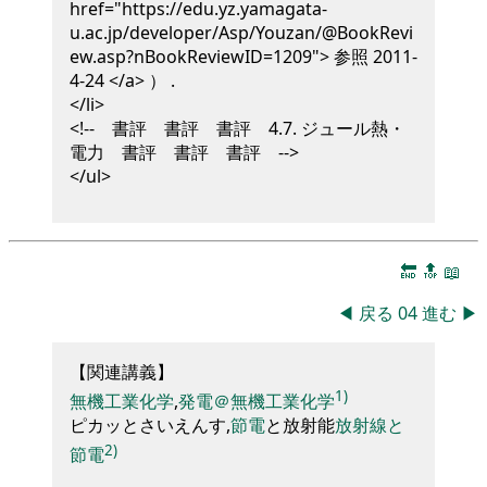
href="https://edu.yz.yamagata-
u.ac.jp/developer/Asp/Youzan/@BookRevi
ew.asp?nBookReviewID=1209"> 参照 2011-
4-24 </a> ）
.
</li>
<!-- 書評 書評 書評 4.7. ジュール熱・
電力 書評 書評 書評 -->
</ul>
🔚
🔝
📖
◀
戻る
04
進む
▶
【
関連講義
】
1)
無機工業化学
,
発電＠無機工業化学
ピカ
ッとさいえんす
,
節電
と放射能
放射線と
2)
節電