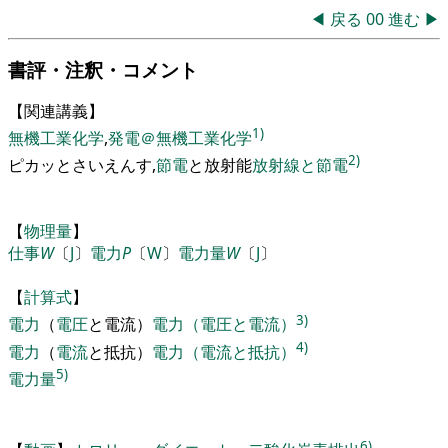
◀
戻る
00
進む
▶
書評・注釈・コメント
【
関連講義
】
1)
無機工業化学
,
発電＠無機工業化学
2)
ピカ
ッとさいえんす
,
節電
と放射能
放射線と節電
【
物理量
】
仕事
W
〔
J
〕
電力
P
〔
W
〕
電力量
W
〔
J
〕
【
計算式
】
3)
電力
（
電圧
と電流
）
電力（電圧と電流）
4)
電力
（
電流
と抵抗
）
電力（電流と抵抗）
5)
電力量
6)