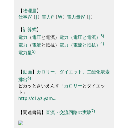
【
物理量
】
仕事
W
〔
J
〕
電力
P
〔
W
〕
電力量
W
〔
J
〕
【
計算式
】
3)
電力
（
電圧
と電流
）
電力（電圧と電流）
4)
電力
（
電流
と抵抗
）
電力（電流と抵抗）
5)
電力量
【
動画
】
カロリー、ダイエット、二酸化炭素
6)
排出
ピカ
ッとさいえんす
「
カロリー
と
ダイエ
ッ
ト
」
http://c1.yz.yam…
7)
【
関連書籍
】
直流・交流回路の実験