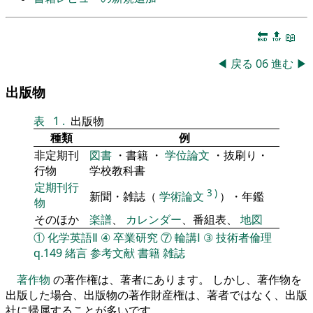
🔚
🔝
📖
◀
戻る
06
進む
▶
出版物
表
1
.
出版物
種類
例
非定期刊
図書
・書籍 ・
学位論文
・抜刷り・
行物
学校教科書
定期刊行
3
)
新聞・雑誌（
学術論文
）・年鑑
物
そのほか
楽譜
、
カレンダー
、番組表、
地図
①
化学英語Ⅱ
④
卒業研究
⑦
輪講Ⅰ
③
技術者倫理
q.149
緒言
参考文献
書籍
雑誌
著作物
の著作権は、著者にあります。 しかし、著作物を
出版した場合、出版物の著作財産権は、著者ではなく、出版
社に帰属することが多いです。