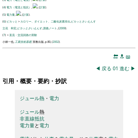
(
4
)
電力（電流と抵抗）
,
, (
計算
).
(
5
)
電力量
,
, (
計算
).
(
6
)
ピカッと
>
カロリー、ダイエット、二酸化炭素排出
,
ピカッとさいえんす
立花 和宏
,
ピカッとさいえんす
,
講義ノート
, (
2009
).
(
7
)
>
直流・交流回路の実験
小林一也,
工業技術基礎
, 実教出版, p.80, (
2002
).
🔚
🔝
📖
◀
戻る
01
進む
▶
引用・概要・要約・抄訳
ジュール
熱
・
電力
ジュール
熱
非直線抵抗
電力量
と
電力