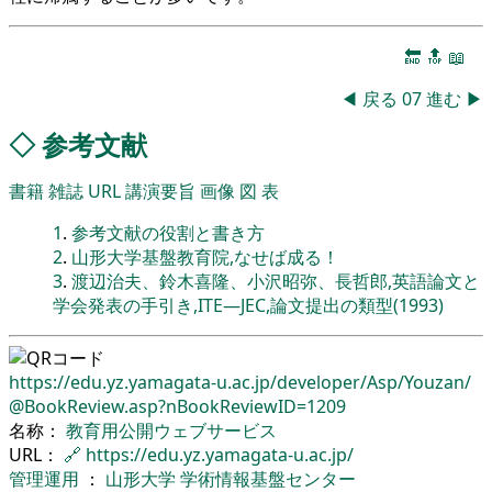
🔚
🔝
📖
◀
戻る
07
進む
▶
◇
参考文献
書籍
雑誌
URL
講演要旨
画像
図
表
1
.
参考文献の役割と書き方
2
.
山形大学基盤教育院,なせば成る！
3
.
渡辺治夫、鈴木喜隆、小沢昭弥、長哲郎,英語論文と
学会発表の手引き,ITE―JEC,論文提出の類型(1993)
https://edu.yz.yamagata-u.ac.jp/
developer/
Asp/
Youzan/
@BookReview.asp?nBookReviewID=1209
名称：
教育用公開ウェブサービス
URL：
🔗
https://edu.yz.yamagata-u.ac.jp/
管理運用
：
山形大学
学術情報基盤センター