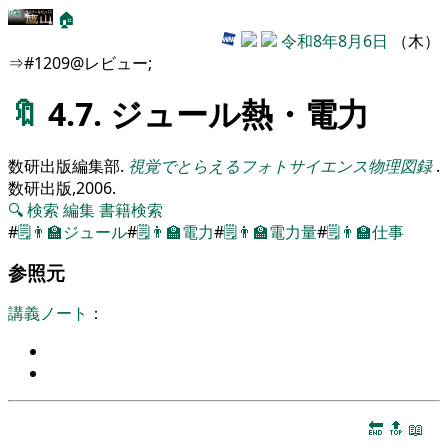
🏠
令和8年8月6日
（木）
⇒#1209@レビュー;
🔖
4.7. ジュール熱・電力
数研出版編集部
.
視覚でとらえるフォトサイエンス物理図録
.
数研出版,
2006
.
🔍
検索
編集
書籍検索
#
🗒️
👨‍🏫
ジュール
#
🗒️
👨‍🏫
電力
#
🗒️
👨‍🏫
電力量
#
🗒️
👨‍🏫
仕事
参照元
講義ノート
：
🔚
🔝
📖