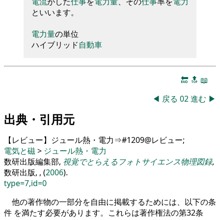
電流
がした
仕事
を
電力量
、
その
仕事
率
を
電力
といいます
。
電力量
の単位
ハイブリ
ッ
ド
自動車
🔚
🔝
📖
◀
戻る
02
進む
▶
出典・引用元
【レビュー】ジュール熱・電力⇒#1209@レビュー;
電気と磁
>
ジュール熱・電力
数研出版編集部,
視覚でとらえるフォトサイエンス物理図録
,
数研出版, , (
2006
).
type=7,id=0
他の著作物の一部分を自由に掲載するためには、以下の条
件 を満たす必要があります。これらは著作権法の第32条