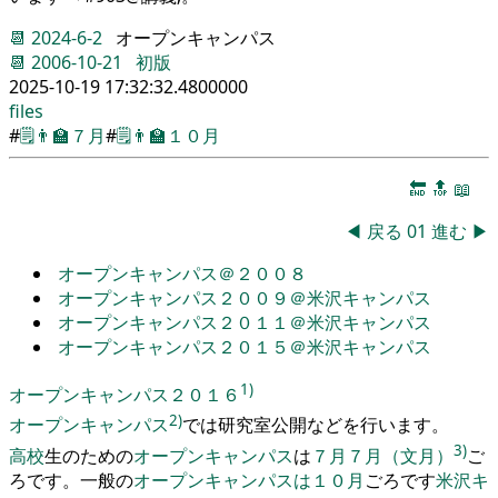
📆
2024-6-2
オープンキャンパス
📆
2006-10-21
初版
2025-10-19 17:32:32.4800000
files
#
🗒️
👨‍🏫
７月
#
🗒️
👨‍🏫
１０月
🔚
🔝
📖
◀
戻る
01
進む
▶
オープンキャンパス＠２００８
オープンキャンパス２００９＠米沢キャンパス
オープンキャンパス２０１１＠米沢キャンパス
オープンキャンパス２０１５＠米沢キャンパス
1)
オープンキャンパス２０１６
2)
オープンキャンパス
では研究室公開など
を
行います
。
3)
高校
生のための
オープンキャンパス
は
７月
７月（文月）
ご
ろです
。
一
般の
オープンキャンパス
は
１０月
ごろです
米沢キ