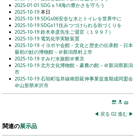
2025-01-01
SDGｓ14海の豊かさを守ろう
2025-10-19
本日
2025-10-19
SDGs06安全な水とトイレを世界中に
2025-10-19
SDGs11住みつづけられる街づくりを
2025-10-19
鈴木幸彦先生ご退官（１９９７）
2025-10-19
電気化学実験装置
2025-10-19
イヨボヤ会館－文化と歴史の伝承館・日本
最初の鮭の博物館－＠新潟県村上市
2025-10-19
すみだ水族館＠東京
2025-10-19
北方文化博物館－豪農の館－＠新潟県新潟
市
2025-10-19
石垣町塩井線南部延伸事業促進期成同盟会
＠山形県米沢市
🔚
🔝
📖
◀
戻る
02
進む
▶
関連の
展示品