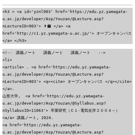
<h3 > <a id='yznl903' href='https://edu.yz.yamagata-
u.ac.jp/developer/Asp/Youzan/@Lecture.asp?
nLectureID=903'> 👨‍🏫 </a> <a
href='http://c1.yz.yamagata-u.ac.jp/'> オープンキャンパス
</a> </h3>
<!-- 講義ノート 講義ノート 講義ノート -->
<li>
<article> . <a href='https://edu.yz.yamagata-
u.ac.jp/developer/Asp/Youzan/@Lecture.asp?
nLectureID=903'> <q><cite> オープンキャンパス </q></cite>
</a>.
山形大学, <a href='https://edu.yz.yamagata-
u.ac.jp/developer/Asp/Youzan/@Syllabus.asp?
nSyllabusID=11063'> 卒業研究（Ｃ１-電気化学２００４～）
<a/a> 講義ノート, 2024.
<a href='https://edu.yz.yamagata-
u.ac.jp/developer/Asp/Youzan/@Lecture.asp?