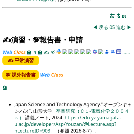
🔚
🔝
📖
◀
戻る
05
進む
▶
✍演習・💯報告書・申請
Web
Class
🏫
👨‍🏫
✍
💯
……
✍ 平常演習
💯 課外報告書
Web
Class
🏫
Japan Science and Technology Agency.
オープンキャ
ンパス
. 山形大学,
卒業研究（Ｃ１-電気化学２００４
～）
講義ノート, 2024.
https://edu.yz.yamagata-
u.ac.jp/developer/Asp/Youzan/@Lecture.asp?
nLectureID=903
, （参照
2026-8-7
）.