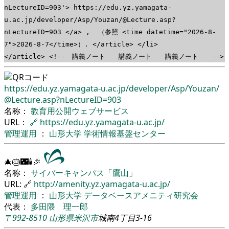
nLectureID=903'> https://edu.yz.yamagata-
u.ac.jp/developer/Asp/Youzan/@Lecture.asp?
nLectureID=903 </a> , （参照 <time datetime="2026-8-
7">2026-8-7</time>）. </article> </li>
</article> <!-- 講義ノート 講義ノート 講義ノート -->
https://edu.yz.yamagata-u.ac.jp/
developer/
Asp/
Youzan/
@Lecture.asp?nLectureID=903
名称：
教育用公開ウェブサービス
URL：
🔗
https://edu.yz.yamagata-u.ac.jp/
管理運用
：
山形大学
学術情報基盤センター
🎄🎂🌃🕯🎉
名称：
サイバーキャンパス「鷹山」
URL: 🔗
http://amenity.yz.yamagata-u.ac.jp/
管理運用
：
山形大学
データベースアメニティ研究会
代表：
多田隈 理一郎
〒992-8510
山形県
米沢市
城南4丁目3-16