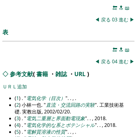
🔚
🔝
📖
◀
戻る
03
進む
▶
表
🔚
🔝
📖
◀
戻る
04
進む
▶
◇
参考文献
(
書籍
・
雑誌
・
URL
)
ＵＲＬ追加
(
1
) .
電気化学（目次）
. . , .
(
2
) 小林一也.
直流・交流回路の実験
. 工業技術基
礎. 実教出版, 2002/02/20.
(
3
) .
電気二重層と界面動電現象
. . , 2018.
(
4
) .
電気化学的な系とポテンシャル
. . , 2018.
(
5
) .
電解質溶液の性質
. . , .