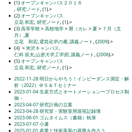
(
1
)
オープンキャンパス２０１６
,
研究ノート
, (
1
).
>
(
2
)
オープンキャンパス
立花
和宏
,
研究ノート
, (
1
).
>
(
3
)
高等学校
>
高校地学
>
暦（カレ
>
夏
>
７月（文
月）
,
夏
立花 和宏
,
電気化学の庵
,
講義ノート
, (
2009
).
>
(
4
)
>
米沢キャンパス
,
仁科 辰夫
,
山形大学工学部
,
講義ノート
, (
2006
).
>
(
5
)
オープンキャンパス
立花
和宏
,
研究ノート
, (
1
).
>
2022-11-28
明日からやろう！インピーダンス測定・解
析（2022）＠Ｓ＆Ｔセミナー
2023-01-04
生産方式とオートメーションープロセス制
御－
2023-04-07
研究計画の立案
2023-04-28
研究室・実験室用巡視記録簿
2023-06-01
ゴムタイムス（書籍）執筆
2023-07-07
小暑
2025-01-01
産業と技術革新の基盤を作ろう