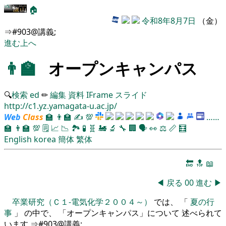
🏠
令和8年8月7日
（金）
⇒#903@講義;
進む
上へ
👨‍🏫
オープンキャンパス
🔍
検索
ed
✏
編集
資料
IFrame
スライド
http://c1.yz.yamagata-u.ac.jp/
Web
Class
🏫
👨‍🏫
✍
💯
……
🏫
👨‍🏫
💯
🗒️
📈
📉
🏞
🧪
🧬
🚂
🔬
🔧
🏢
🗣️
👀
⚖️
📏
🧮
English
korea
簡体
繁体
🔚
🔝
📖
◀
戻る
00
進む
▶
卒業研究（Ｃ１-電気化学２００４～）
では、 「
夏の行
事
」 の中で、 「オープンキャンパス」について 述べられて
います ⇒#903@講義;。