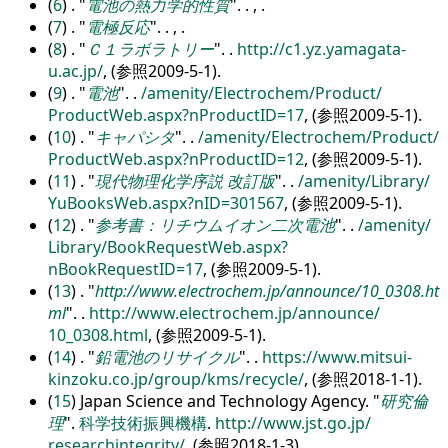
(
6
) .
電池の熱力学的性質
. . , .
(
7
) .
電極反応
. . , .
(
8
) .
Ｃ１ラボラトリー
.
.
http:/
/
c1.yz.yamagata-
u.ac.jp/
, (参照2009-5-1).
(
9
) .
電池
.
.
/
amenity/
Electrochem/
Product/
ProductWeb.aspx?nProductID=17
, (参照2009-5-1).
(
10
) .
キャパシタ
.
.
/
amenity/
Electrochem/
Product/
ProductWeb.aspx?nProductID=12
, (参照2009-5-1).
(
11
) .
現代物理化学序説 改訂版
.
.
/
amenity/
Library/
YuBooksWeb.aspx?nID=301567
, (参照2009-5-1).
(
12
) .
参考書：リチウムイオン二次電池
.
.
/
amenity/
Library/
BookRequestWeb.aspx?
nBookRequestID=17
, (参照2009-5-1).
(
13
) .
http://www.electrochem.jp/announce/10_0308.ht
ml
.
.
http:/
/
www.electrochem.jp/
announce/
10_0308.html
, (参照2009-5-1).
(
14
) .
鉛電池のリサイクル
.
.
https:/
/
www.mitsui-
kinzoku.co.jp/
group/
kms/
recycle/
, (参照2018-1-1).
(
15
) Japan Science and Technology Agency.
研究倫
理
.
科学技術振興機構
.
http:/
/
www.jst.go.jp/
researchintegrity/
, (参照2018-1-3).