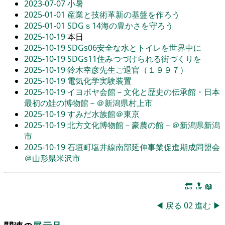
2023-07-07
小暑
2025-01-01
産業と技術革新の基盤を作ろう
2025-01-01
SDGｓ14海の豊かさを守ろう
2025-10-19
本日
2025-10-19
SDGs06安全な水とトイレを世界中に
2025-10-19
SDGs11住みつづけられる街づくりを
2025-10-19
鈴木幸彦先生ご退官（１９９７）
2025-10-19
電気化学実験装置
2025-10-19
イヨボヤ会館－文化と歴史の伝承館・日本
最初の鮭の博物館－＠新潟県村上市
2025-10-19
すみだ水族館＠東京
2025-10-19
北方文化博物館－豪農の館－＠新潟県新潟
市
2025-10-19
石垣町塩井線南部延伸事業促進期成同盟会
＠山形県米沢市
🔚
🔝
📖
◀
戻る
02
進む
▶