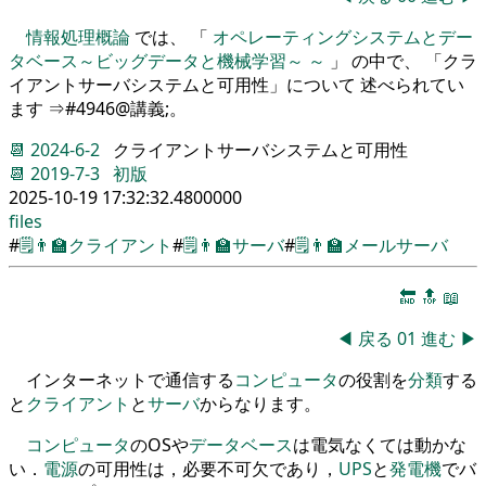
情報処理概論
では、 「
オペレーティングシステムとデー
タベース～ビッグデータと機械学習～ ～
」 の中で、 「クラ
イアントサーバシステムと可用性」について 述べられてい
ます ⇒#4946@講義;。
📆
2024-6-2
クライアントサーバシステムと可用性
📆
2019-7-3
初版
2025-10-19 17:32:32.4800000
files
#
🗒️
👨‍🏫
クライアント
#
🗒️
👨‍🏫
サーバ
#
🗒️
👨‍🏫
メールサーバ
🔚
🔝
📖
◀
戻る
01
進む
▶
インターネ
ッ
ト
で通信する
コンピュータ
の役割
を
分類
する
と
クライアント
と
サーバ
からなります
。
コンピュータ
のOSや
データベース
は電気なくては動かな
い
．
電源
の可用性は
，
必要不可欠であり
，
UPS
と
発電機
で
バ