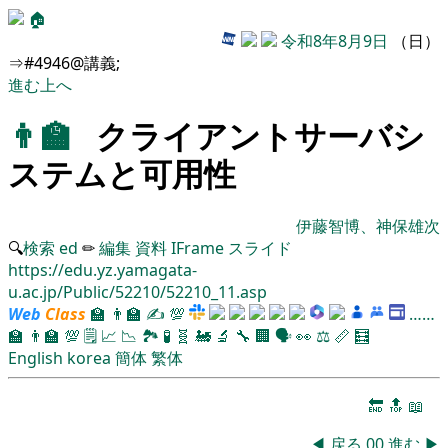
🏠
令和8年8月9日
（日）
⇒#4946@講義;
進む
上へ
👨‍🏫
クライアントサーバシ
ステムと可用性
伊藤智博、神保雄次
🔍
検索
ed
✏
編集
資料
IFrame
スライド
https://edu.yz.yamagata-
u.ac.jp/Public/52210/52210_11.asp
Web
Class
🏫
👨‍🏫
✍
💯
……
🏫
👨‍🏫
💯
🗒️
📈
📉
🏞
🧪
🧬
🚂
🔬
🔧
🏢
🗣️
👀
⚖️
📏
🧮
English
korea
簡体
繁体
🔚
🔝
📖
◀
戻る
00
進む
▶