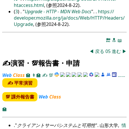
htaccess.html
, (参照2024-8-22).
(
3
) .
Upgrade - HTTP - MDN Web Docs
.
.
https:/
/
developer.mozilla.org/
ja/
docs/
Web/
HTTP/
Headers/
Upgrade
, (参照2024-8-22).
🔚
🔝
📖
◀
戻る
05
進む
▶
✍演習・💯報告書・申請
Web
Class
🏫
👨‍🏫
✍
💯
……
✍ 平常演習
💯 課外報告書
Web
Class
🏫
.
クライアントサーバシステムと可用性
. 山形大学,
情