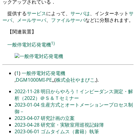
ッ
クア
ッ
プ
されている
．
提供する
サービス
によって
、
サーバ
は
、
インターネ
ッ
ト
サ
ーバ
、
メールサーバ
、
ファイル
サーバ
などに分類されます
。
【
関連装置
】
1)
一般停電対応発電機
一般停電対応発電機
(
1
)
一般停電対応発電機
,
DGM1000MI-PE
,
,
(
株式会社やまびこ
,
).
2022-11-28
明日からやろう！インピーダンス測定・解
析（2022）＠Ｓ＆Ｔセミナー
2023-01-04
生産方式とオートメーションープロセス制
御－
2023-04-07
研究計画の立案
2023-04-28
研究室・実験室用巡視記録簿
2023-06-01
ゴムタイムス（書籍）執筆