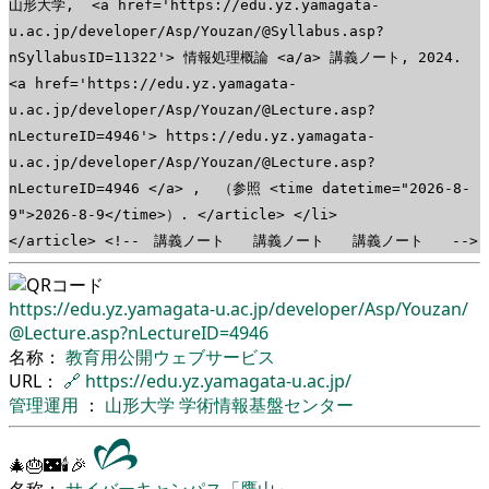
山形大学, <a href='https://edu.yz.yamagata-
u.ac.jp/developer/Asp/Youzan/@Syllabus.asp?
nSyllabusID=11322'> 情報処理概論 <a/a> 講義ノート, 2024.
<a href='https://edu.yz.yamagata-
u.ac.jp/developer/Asp/Youzan/@Lecture.asp?
nLectureID=4946'> https://edu.yz.yamagata-
u.ac.jp/developer/Asp/Youzan/@Lecture.asp?
nLectureID=4946 </a> , （参照 <time datetime="2026-8-
9">2026-8-9</time>）. </article> </li>
</article> <!-- 講義ノート 講義ノート 講義ノート -->
https://edu.yz.yamagata-u.ac.jp/
developer/
Asp/
Youzan/
@Lecture.asp?nLectureID=4946
名称：
教育用公開ウェブサービス
URL：
🔗
https://edu.yz.yamagata-u.ac.jp/
管理運用
：
山形大学
学術情報基盤センター
🎄🎂🌃🕯🎉