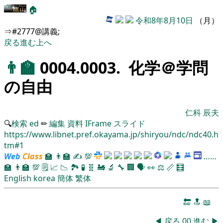
🏠
令和8年8月10日
（月）
⇒#2777@講義;
戻る
進む
上へ
👨‍🏫
0004.0003. 化学＠学問
の自由
仁科 辰夫
🔍
検索
ed
✏
編集
資料
IFrame
スライド
https://www.libnet.pref.okayama.jp/shiryou/ndc/ndc40.h
tm#1
Web
Class
🏫
👨‍🏫
✍
💯
……
🏫
👨‍🏫
💯
🗒️
📈
📉
🏞
🧪
🧬
🚂
🔬
🔧
🏢
🗣️
👀
⚖️
📏
🧮
English
korea
簡体
繁体
🔚
🔝
📖
◀
戻る
00
進む
▶