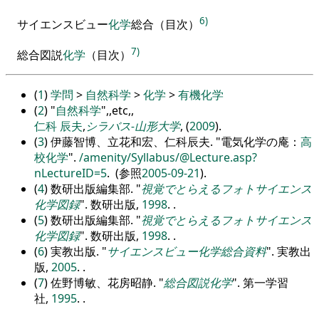
6)
サイエンスビュー
化学
総合
（
目次
）
7)
総合図説
化学
（
目次
）
(
1
)
学問
>
自然科学
>
化学
>
有機化学
(
2
)
自然科学
,
,etc,
,
仁科 辰夫
,
シラバス-山形大学
, (
2009
).
(
3
) 伊藤智博、立花和宏、仁科辰夫.
電気化学の庵：
高
校化学
.
/amenity/Syllabus/@Lecture.asp?
nLectureID=5
. (参照
2005-09-21
).
(
4
) 数研出版編集部.
視覚でとらえるフォトサイエンス
化学図録
. 数研出版,
1998
. .
(
5
) 数研出版編集部.
視覚でとらえるフォトサイエンス
化学図録
. 数研出版,
1998
. .
(
6
) 実教出版.
サイエンスビュー化学総合資料
. 実教出
版,
2005
. .
(
7
) 佐野博敏、花房昭静.
総合図説化学
. 第一学習
社,
1995
. .