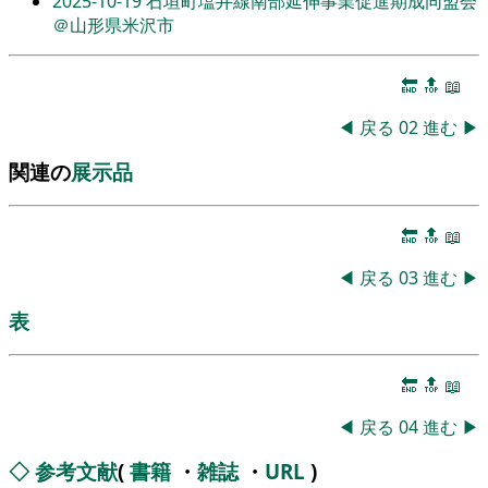
2025-10-19
石垣町塩井線南部延伸事業促進期成同盟会
＠山形県米沢市
🔚
🔝
📖
◀
戻る
02
進む
▶
関連の
展示品
🔚
🔝
📖
◀
戻る
03
進む
▶
表
🔚
🔝
📖
◀
戻る
04
進む
▶
◇
参考文献
(
書籍
・
雑誌
・
URL
)