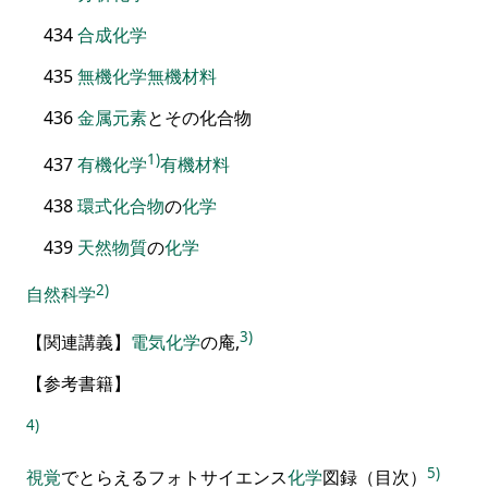
434
合成
化学
435
無機
化学
無機材料
436
金属元素
とその化合物
1)
437
有機化学
有機材料
438
環式化合物
の
化学
439
天然
物質
の
化学
2)
自然科学
3)
【
関連講義
】
電気
化学
の庵
,
【
参
考書籍
】
4)
5)
視覚
でとらえる
フォトサイエンス
化学
図録
（
目次
）