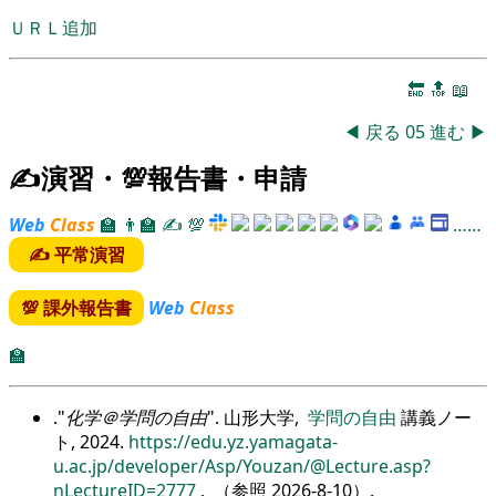
ＵＲＬ追加
🔚
🔝
📖
◀
戻る
05
進む
▶
✍演習・💯報告書・申請
Web
Class
🏫
👨‍🏫
✍
💯
……
✍ 平常演習
💯 課外報告書
Web
Class
🏫
.
化学＠学問の自由
. 山形大学,
学問の自由
講義ノー
ト, 2024.
https://edu.yz.yamagata-
u.ac.jp/developer/Asp/Youzan/@Lecture.asp?
nLectureID=2777
, （参照
2026-8-10
）.