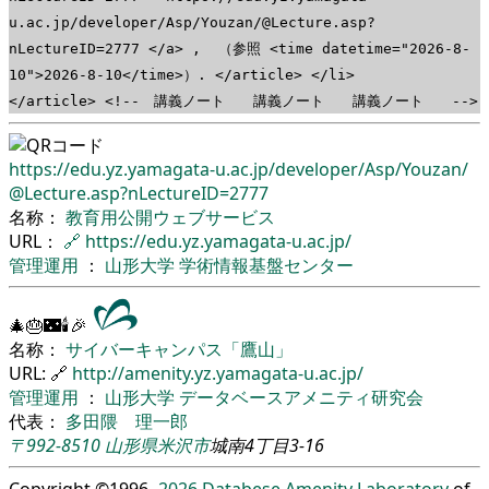
u.ac.jp/developer/Asp/Youzan/@Lecture.asp?
nLectureID=2777 </a> , （参照 <time datetime="2026-8-
10">2026-8-10</time>）. </article> </li>
</article> <!-- 講義ノート 講義ノート 講義ノート -->
https://edu.yz.yamagata-u.ac.jp/
developer/
Asp/
Youzan/
@Lecture.asp?nLectureID=2777
名称：
教育用公開ウェブサービス
URL：
🔗
https://edu.yz.yamagata-u.ac.jp/
管理運用
：
山形大学
学術情報基盤センター
🎄🎂🌃🕯🎉
名称：
サイバーキャンパス「鷹山」
URL: 🔗
http://amenity.yz.yamagata-u.ac.jp/
管理運用
：
山形大学
データベースアメニティ研究会
代表：
多田隈 理一郎
〒992-8510
山形県
米沢市
城南4丁目3-16