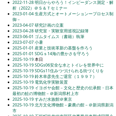
2022-11-28
明日からやろう！インピーダンス測定・解
析（2022）＠Ｓ＆Ｔセミナー
2023-01-04
生産方式とオートメーションープロセス制
御－
2023-04-07
研究計画の立案
2023-04-28
研究室・実験室用巡視記録簿
2023-06-01
ゴムタイムス（書籍）執筆
2023-07-07
小暑
2025-01-01
産業と技術革新の基盤を作ろう
2025-01-01
SDGｓ14海の豊かさを守ろう
2025-10-19
本日
2025-10-19
SDGs06安全な水とトイレを世界中に
2025-10-19
SDGs11住みつづけられる街づくりを
2025-10-19
鈴木幸彦先生ご退官（１９９７）
2025-10-19
電気化学実験装置
2025-10-19
イヨボヤ会館－文化と歴史の伝承館・日本
最初の鮭の博物館－＠新潟県村上市
2025-10-19
すみだ水族館＠東京
2025-10-19
北方文化博物館－豪農の館－＠新潟県新潟
市