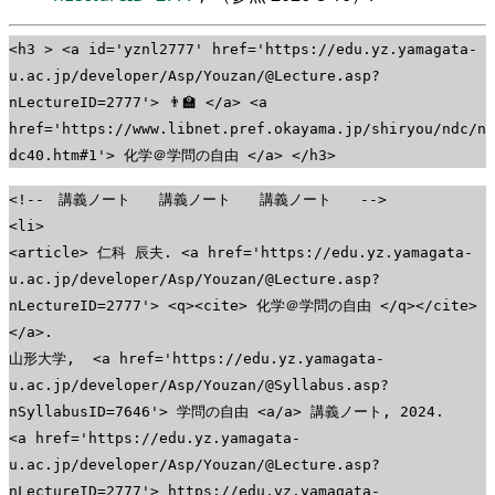
<h3 > <a id='yznl2777' href='https://edu.yz.yamagata-
u.ac.jp/developer/Asp/Youzan/@Lecture.asp?
nLectureID=2777'> 👨‍🏫 </a> <a
href='https://www.libnet.pref.okayama.jp/shiryou/ndc/n
dc40.htm#1'> 化学＠学問の自由 </a> </h3>
<!-- 講義ノート 講義ノート 講義ノート -->
<li>
<article> 仁科 辰夫. <a href='https://edu.yz.yamagata-
u.ac.jp/developer/Asp/Youzan/@Lecture.asp?
nLectureID=2777'> <q><cite> 化学＠学問の自由 </q></cite>
</a>.
山形大学, <a href='https://edu.yz.yamagata-
u.ac.jp/developer/Asp/Youzan/@Syllabus.asp?
nSyllabusID=7646'> 学問の自由 <a/a> 講義ノート, 2024.
<a href='https://edu.yz.yamagata-
u.ac.jp/developer/Asp/Youzan/@Lecture.asp?
nLectureID=2777'> https://edu.yz.yamagata-