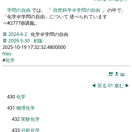
学問の自由
では、 「
自然科学＠学問の自由
」 の中で、
「化学＠学問の自由」について 述べられています
⇒#2777@講義;。
📆
2024-6-2
化学＠学問の自由
📆
2009-5-30
初版
2025-10-19 17:32:32.4800000
files
#
化学
🔚
🔝
📖
◀
戻る
01
進む
▶
430
化学
431
物理
化学
432
実験
化学
433
分析
化学