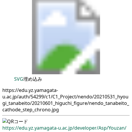
SVG
埋め込み
https://edu.yz.yamagata-
u.ac.jp/auth/54299/c1/C1_Project/nendo/20210531_hyou
gi_tanabeito/20210601_higuchi_figure/nendo_tanabeito_
cathode_step_chrono.jpg
https://edu.yz.yamagata-u.ac.jp/
developer/
Asp/
Youzan/