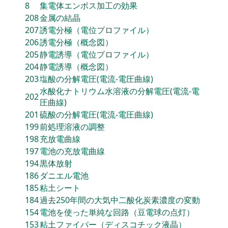
8
集電体エンボス加工の効果
208
金属の結晶
207
誘電分極（電位プロファイル）
206
誘電分極（概念図）
205
静電誘導（電位プロファイル）
204
静電誘導（概念図）
203
塩酸の分解電圧(電流‐電圧曲線)
水酸化ナトリウム水溶液の分解電圧(電流‐電
202
圧曲線)
201
硫酸の分解電圧(電流‐電圧曲線)
199
前処理溶液の調整
198
充放電曲線
197
電池の充放電曲線
194
黒体放射
186
ダニエル電池
185
粘土シート
184
過去250年間の大気中二酸化炭素濃度の変動
154
電池を使った単純な回路（豆電球の点灯）
153
粘土ファイバー（ディスコチック液晶）