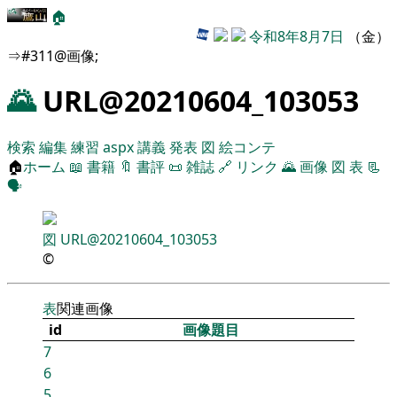
🏠
令和8年8月7日
（金）
⇒#311@画像;
🌄
URL@20210604_103053
検索
編集
練習
aspx
講義
発表
図
絵コンテ
🏠
ホーム
📖
書籍
🔖
書評
📜
雑誌
🔗
リンク
🌄
画像
図
表
📃
🗣️
図
URL@20210604_103053
©
表
関連画像
id
画像題目
7
6
5