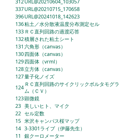
312
URL@20210604_103057
337
URL@20210715_170658
396
URL@20241018_142623
136
粘土／水分散液温度分布測定セル
133
ＲＣ直列回路の過渡応答
132
積層された粘土シート
131
六角形（canvas）
130
四面体（canvas）
129
四面体（vrml）
128
立方体（canvas）
127
量子化ノイズ
ＲＣ直列回路のサイクリックボルタモグラ
124
ム（ＣＶ）
123
顕微鏡
23
美しいヒト、マイク
22
セル定数
15
米沢キャンパス桜マップ
14
3-3301ライブ（伊藤先生）
11
銀クーロメーター