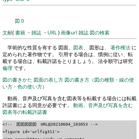
図
0
文献
(
書籍
・
雑誌
・
URL
)
画像url
雑誌
図の検索
学術的な性質を有する 図面、
図表
、 図形は、
著作権法
に
定められた著作物です。 引用する場合は、慣例に従い、転
載する場合は、転載許諾をとりましょう。 法令順守は研究
倫理
です。
図の書きかた
図面の表し方
図の書き方（図の種類・線の使
い方・色の使い方）
動画、音声及び写真を含む図表等を転載する場合には転載
許諾書による同意が必要です。
動画、音声及び写真を含む
図表等の転載許諾書
<!-- 図図図図図 URL@20210604_103053 -->
<figure id='urlfig311'>