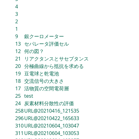
4
3
2
1
9
銀クーロメーター
13
セパレータ評価セル
12
何の図？
21
リアクタンスとサセプタンス
20
分極曲線から抵抗を求める
19
豆電球と乾電池
18
交流信号の大きさ
17
活物質の空間電荷層
25
test
24
炭素材料分散性の評価
258
URL@20210416_121535
296
URL@20210422_165633
310
URL@20210604_103047
311
URL@20210604_103053