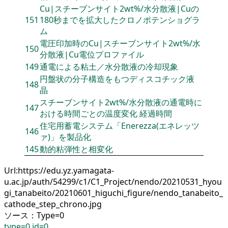
Cu|スチーブンサイト2wt%/水分散液|Cuの
151
180秒までを拡大したクロノポテンショグラ
ム
電圧印加時のCu|スチーブンサイト2wt%/水
150
分散液|Cu電位プロファイル
149
通電による粘土／水分散液の冷却現象
円盤状の分子構造をもつディスコチック液
148
晶
スチーブンサイト2wt%/水分散液の通電時に
147
おける時間ごとの温度変化 経過時間
住宅用蓄電システム「Enerezza(エネレッツ
146
ァ)」を製品化
145
動的粘弾性と相変化
Url:https://edu.yz.yamagata-
u.ac.jp/auth/54299/c1/C1_Project/nendo/20210531_hyou
gi_tanabeito/20210601_higuchi_figure/nendo_tanabeito_
cathode_step_chrono.jpg
ソース：Type=0
type=0,id=0