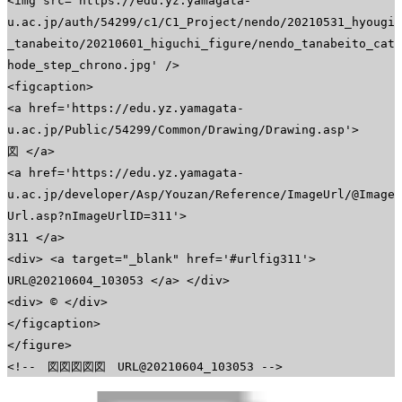
<img src='https://edu.yz.yamagata-
u.ac.jp/auth/54299/c1/C1_Project/nendo/20210531_hyougi
_tanabeito/20210601_higuchi_figure/nendo_tanabeito_cat
hode_step_chrono.jpg' />
<figcaption>
<a href='https://edu.yz.yamagata-
u.ac.jp/Public/54299/Common/Drawing/Drawing.asp'>
図 </a>
<a href='https://edu.yz.yamagata-
u.ac.jp/developer/Asp/Youzan/Reference/ImageUrl/@Image
Url.asp?nImageUrlID=311'>
311 </a>
<div> <a target="_blank" href='#urlfig311'>
URL@20210604_103053 </a> </div>
<div> © </div>
</figcaption>
</figure>
<!-- 図図図図図 URL@20210604_103053 -->