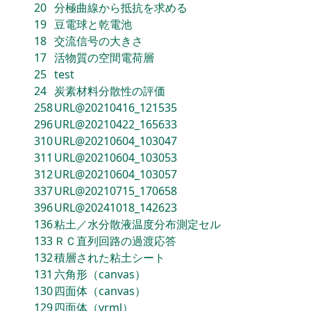
20
分極曲線から抵抗を求める
19
豆電球と乾電池
18
交流信号の大きさ
17
活物質の空間電荷層
25
test
24
炭素材料分散性の評価
258
URL@20210416_121535
296
URL@20210422_165633
310
URL@20210604_103047
311
URL@20210604_103053
312
URL@20210604_103057
337
URL@20210715_170658
396
URL@20241018_142623
136
粘土／水分散液温度分布測定セル
133
ＲＣ直列回路の過渡応答
132
積層された粘土シート
131
六角形（canvas）
130
四面体（canvas）
129
四面体（vrml）