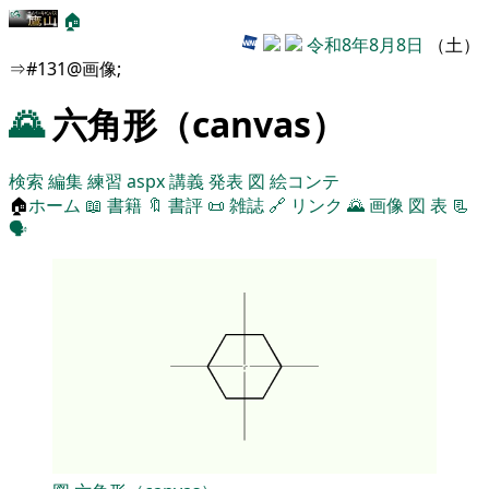
🏠
令和8年8月8日
（土）
⇒#131@画像;
🌄
六角形（canvas）
検索
編集
練習
aspx
講義
発表
図
絵コンテ
🏠
ホーム
📖
書籍
🔖
書評
📜
雑誌
🔗
リンク
🌄
画像
図
表
📃
🗣️