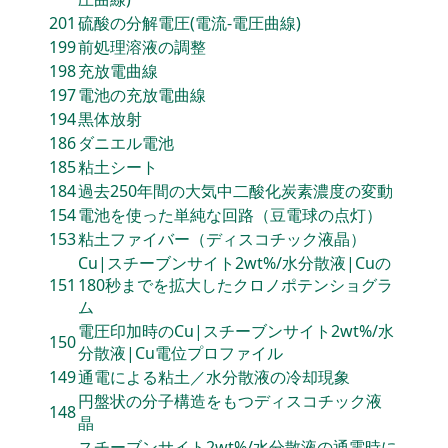
201
硫酸の分解電圧(電流‐電圧曲線)
199
前処理溶液の調整
198
充放電曲線
197
電池の充放電曲線
194
黒体放射
186
ダニエル電池
185
粘土シート
184
過去250年間の大気中二酸化炭素濃度の変動
154
電池を使った単純な回路（豆電球の点灯）
153
粘土ファイバー（ディスコチック液晶）
Cu|スチーブンサイト2wt%/水分散液|Cuの
151
180秒までを拡大したクロノポテンショグラ
ム
電圧印加時のCu|スチーブンサイト2wt%/水
150
分散液|Cu電位プロファイル
149
通電による粘土／水分散液の冷却現象
円盤状の分子構造をもつディスコチック液
148
晶
スチーブンサイト2wt%/水分散液の通電時に