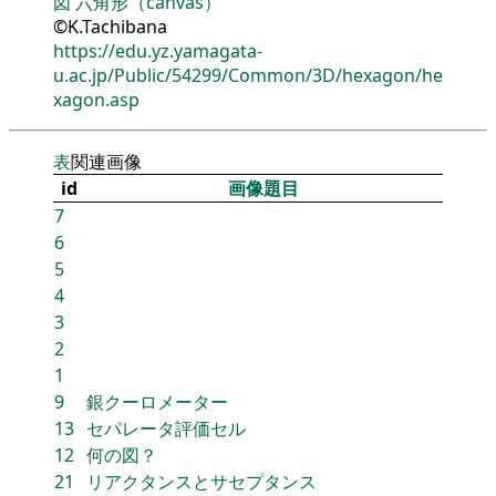
図
六角形（canvas）
©K.Tachibana
https://edu.yz.yamagata-
u.ac.jp/Public/54299/Common/3D/hexagon/he
xagon.asp
表
関連画像
id
画像題目
7
6
5
4
3
2
1
9
銀クーロメーター
13
セパレータ評価セル
12
何の図？
21
リアクタンスとサセプタンス