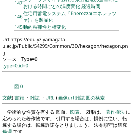
147
おける時間ごとの温度変化 経過時間
住宅用蓄電システム「Enerezza(エネレッツ
146
ァ)」を製品化
145
動的粘弾性と相変化
Url:https://edu.yz.yamagata-
u.ac.jp/Public/54299/Common/3D/hexagon/hexagon.pn
g
ソース：Type=0
type=0,id=0
図
0
文献
(
書籍
・
雑誌
・
URL
)
画像url
雑誌
図の検索
学術的な性質を有する 図面、
図表
、 図形は、
著作権法
に
定められた著作物です。 引用する場合は、慣例に従い、転
載する場合は、転載許諾をとりましょう。 法令順守は研究
倫理
です。