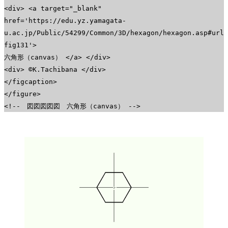
<div> <a target="_blank"
href='https://edu.yz.yamagata-
u.ac.jp/Public/54299/Common/3D/hexagon/hexagon.asp#url
fig131'>
六角形（canvas） </a> </div>
<div> ©K.Tachibana </div>
</figcaption>
</figure>
<!-- 図図図図図 六角形（canvas） -->