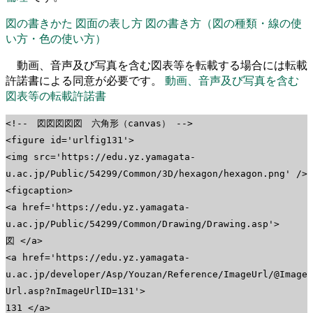
図の書きかた
図面の表し方
図の書き方（図の種類・線の使
い方・色の使い方）
動画、音声及び写真を含む図表等を転載する場合には転載
許諾書による同意が必要です。
動画、音声及び写真を含む
図表等の転載許諾書
<!-- 図図図図図 六角形（canvas） -->
<figure id='urlfig131'>
<img src='https://edu.yz.yamagata-
u.ac.jp/Public/54299/Common/3D/hexagon/hexagon.png' />
<figcaption>
<a href='https://edu.yz.yamagata-
u.ac.jp/Public/54299/Common/Drawing/Drawing.asp'>
図 </a>
<a href='https://edu.yz.yamagata-
u.ac.jp/developer/Asp/Youzan/Reference/ImageUrl/@Image
Url.asp?nImageUrlID=131'>
131 </a>