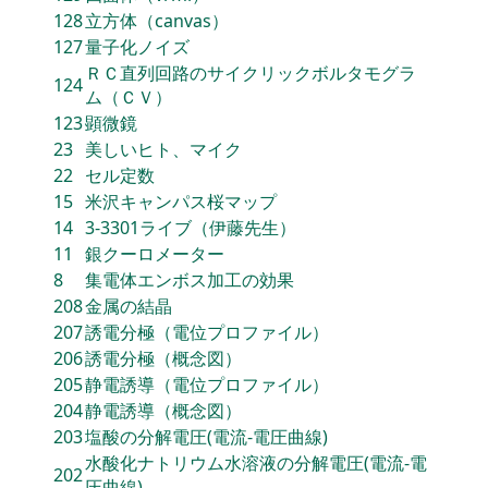
128
立方体（canvas）
127
量子化ノイズ
ＲＣ直列回路のサイクリックボルタモグラ
124
ム（ＣＶ）
123
顕微鏡
23
美しいヒト、マイク
22
セル定数
15
米沢キャンパス桜マップ
14
3-3301ライブ（伊藤先生）
11
銀クーロメーター
8
集電体エンボス加工の効果
208
金属の結晶
207
誘電分極（電位プロファイル）
206
誘電分極（概念図）
205
静電誘導（電位プロファイル）
204
静電誘導（概念図）
203
塩酸の分解電圧(電流‐電圧曲線)
水酸化ナトリウム水溶液の分解電圧(電流‐電
202
圧曲線)