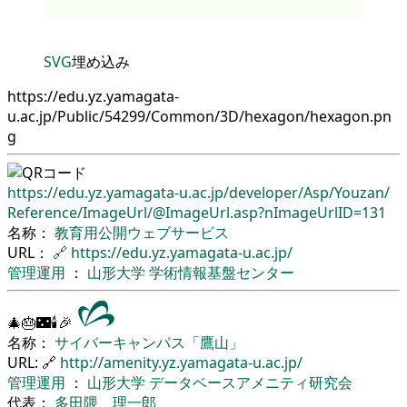
SVG
埋め込み
https://edu.yz.yamagata-
u.ac.jp/Public/54299/Common/3D/hexagon/hexagon.pn
g
https://edu.yz.yamagata-u.ac.jp/
developer/
Asp/
Youzan/
Reference/
ImageUrl/
@ImageUrl.asp?nImageUrlID=131
名称：
教育用公開ウェブサービス
URL：
🔗
https://edu.yz.yamagata-u.ac.jp/
管理運用
：
山形大学
学術情報基盤センター
🎄🎂🌃🕯🎉
名称：
サイバーキャンパス「鷹山」
URL: 🔗
http://amenity.yz.yamagata-u.ac.jp/
管理運用
：
山形大学
データベースアメニティ研究会
代表：
多田隈 理一郎