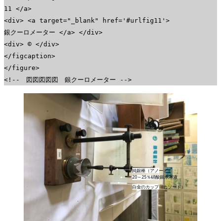
11 </a>
<div> <a target="_blank" href='#urlfig11'>
銀クーロメーター </a> </div>
<div> © </div>
</figcaption>
</figure>
<!-- 図図図図図 銀クーロメーター -->
純銀棒（アノード）
20～25％硝酸銀水溶液
白金のカップ（カソード）