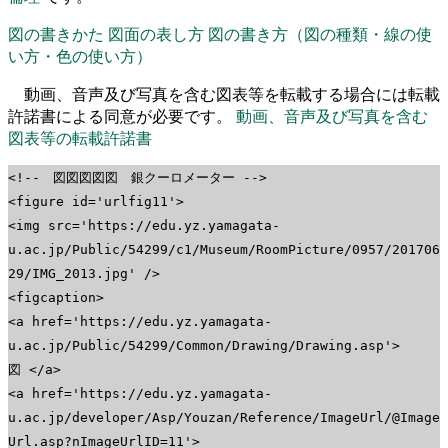
図の書きかた
図面の表し方
図の書き方（図の種類・線の使
い方・色の使い方）
動画、音声及び写真を含む図表等を転載する場合には転載
許諾書による同意が必要です。
動画、音声及び写真を含む
図表等の転載許諾書
<!-- 図図図図図 銀クーロメーター -->
<figure id='urlfig11'>
<img src='https://edu.yz.yamagata-
u.ac.jp/Public/54299/c1/Museum/RoomPicture/0957/201706
29/IMG_2013.jpg' />
<figcaption>
<a href='https://edu.yz.yamagata-
u.ac.jp/Public/54299/Common/Drawing/Drawing.asp'>
図 </a>
<a href='https://edu.yz.yamagata-
u.ac.jp/developer/Asp/Youzan/Reference/ImageUrl/@Image
Url.asp?nImageUrlID=11'>