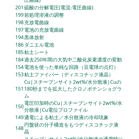
201
硫酸の分解電圧(電流‐電圧曲線)
199
前処理溶液の調整
198
充放電曲線
197
電池の充放電曲線
194
黒体放射
186
ダニエル電池
185
粘土シート
184
過去250年間の大気中二酸化炭素濃度の変動
154
電池を使った単純な回路（豆電球の点灯）
153
粘土ファイバー（ディスコチック液晶）
Cu|スチーブンサイト2wt%/水分散液|Cuの
151
180秒までを拡大したクロノポテンショグラ
ム
電圧印加時のCu|スチーブンサイト2wt%/水
150
分散液|Cu電位プロファイル
149
通電による粘土／水分散液の冷却現象
円盤状の分子構造をもつディスコチック液
148
晶
スチーブンサイト2wt%/水分散液の通電時に