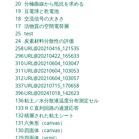
20
分極曲線から抵抗を求める
19
豆電球と乾電池
18
交流信号の大きさ
17
活物質の空間電荷層
25
test
24
炭素材料分散性の評価
258
URL@20210416_121535
296
URL@20210422_165633
310
URL@20210604_103047
311
URL@20210604_103053
312
URL@20210604_103057
337
URL@20210715_170658
396
URL@20241018_142623
136
粘土／水分散液温度分布測定セル
133
ＲＣ直列回路の過渡応答
132
積層された粘土シート
131
六角形（canvas）
130
四面体（canvas）
129
四面体（vrml）