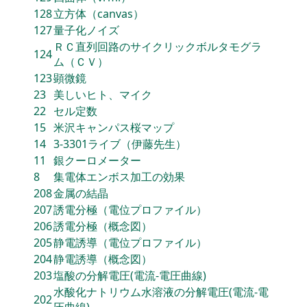
128
立方体（canvas）
127
量子化ノイズ
ＲＣ直列回路のサイクリックボルタモグラ
124
ム（ＣＶ）
123
顕微鏡
23
美しいヒト、マイク
22
セル定数
15
米沢キャンパス桜マップ
14
3-3301ライブ（伊藤先生）
11
銀クーロメーター
8
集電体エンボス加工の効果
208
金属の結晶
207
誘電分極（電位プロファイル）
206
誘電分極（概念図）
205
静電誘導（電位プロファイル）
204
静電誘導（概念図）
203
塩酸の分解電圧(電流‐電圧曲線)
水酸化ナトリウム水溶液の分解電圧(電流‐電
202
圧曲線)