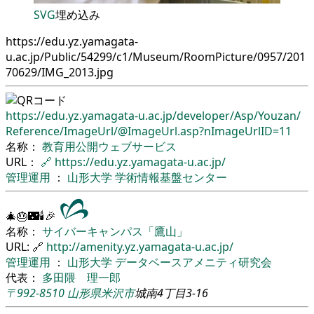
SVG
埋め込み
https://edu.yz.yamagata-
u.ac.jp/Public/54299/c1/Museum/RoomPicture/0957/201
70629/IMG_2013.jpg
https://edu.yz.yamagata-u.ac.jp/
developer/
Asp/
Youzan/
Reference/
ImageUrl/
@ImageUrl.asp?nImageUrlID=11
名称：
教育用公開ウェブサービス
URL：
🔗
https://edu.yz.yamagata-u.ac.jp/
管理運用
：
山形大学
学術情報基盤センター
🎄🎂🌃🕯🎉
名称：
サイバーキャンパス「鷹山」
URL: 🔗
http://amenity.yz.yamagata-u.ac.jp/
管理運用
：
山形大学
データベースアメニティ研究会
代表：
多田隈 理一郎
〒992-8510
山形県
米沢市
城南4丁目3-16