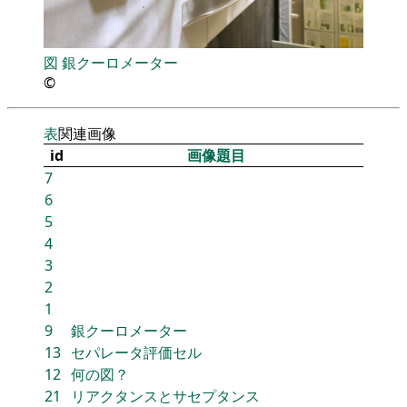
図
銀クーロメーター
©
表
関連画像
id
画像題目
7
6
5
4
3
2
1
9
銀クーロメーター
13
セパレータ評価セル
12
何の図？
21
リアクタンスとサセプタンス