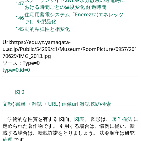
147
おける時間ごとの温度変化 経過時間
住宅用蓄電システム「Enerezza(エネレッツ
146
ァ)」を製品化
145
動的粘弾性と相変化
Url:https://edu.yz.yamagata-
u.ac.jp/Public/54299/c1/Museum/RoomPicture/0957/201
70629/IMG_2013.jpg
ソース：Type=0
type=0,id=0
図
0
文献
(
書籍
・
雑誌
・
URL
)
画像url
雑誌
図の検索
学術的な性質を有する 図面、
図表
、 図形は、
著作権法
に
定められた著作物です。 引用する場合は、慣例に従い、転
載する場合は、転載許諾をとりましょう。 法令順守は研究
倫理
です。