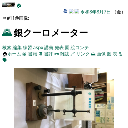
🏠
令和8年8月7日
（金）
⇒#11@画像;
🌄
銀クーロメーター
検索
編集
練習
aspx
講義
発表
図
絵コンテ
🏠
ホーム
📖
書籍
🔖
書評
📜
雑誌
🔗
リンク
🌄
画像
図
表
📃
🗣️