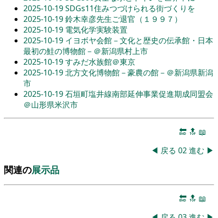
2025-10-19
SDGs11住みつづけられる街づくりを
2025-10-19
鈴木幸彦先生ご退官（１９９７）
2025-10-19
電気化学実験装置
2025-10-19
イヨボヤ会館－文化と歴史の伝承館・日本
最初の鮭の博物館－＠新潟県村上市
2025-10-19
すみだ水族館＠東京
2025-10-19
北方文化博物館－豪農の館－＠新潟県新潟
市
2025-10-19
石垣町塩井線南部延伸事業促進期成同盟会
＠山形県米沢市
🔚
🔝
📖
◀
戻る
02
進む
▶
関連の
展示品
🔚
🔝
📖
◀
戻る
03
進む
▶