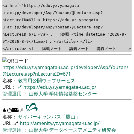
<a href='https://edu.yz.yamagata-
u.ac.jp/developer/Asp/Youzan/@Lecture.asp?
nLectureID=671'> https://edu.yz.yamagata-
u.ac.jp/developer/Asp/Youzan/@Lecture.asp?
nLectureID=671 </a> , （参照 <time datetime="2026-8-
9">2026-8-9</time>）. </article> </li>
</article> <!-- 講義ノート 講義ノート 講義ノート -->
https://edu.yz.yamagata-u.ac.jp/
developer/
Asp/
Youzan/
@Lecture.asp?nLectureID=671
名称：
教育用公開ウェブサービス
URL：
🔗
https://edu.yz.yamagata-u.ac.jp/
管理運用
：
山形大学
学術情報基盤センター
🎄🎂🌃🕯🎉
名称：
サイバーキャンパス「鷹山」
URL: 🔗
http://amenity.yz.yamagata-u.ac.jp/
管理運用
：
山形大学
データベースアメニティ研究会