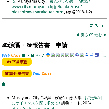
(
5
) Murayama City..
東沢バラ公園
.
.
http:/
/
www.city.murayama.lg.jp/
kanko/
rose/
higashizawabarakouen.html
, (参照2018-1-2).
🔚
🔝
📖
◀
戻る
05
進む
▶
✍演習・💯報告書・申請
Web
Class
🏫
👨‍🏫
✍
💯
……
✍ 平常演習
💯 課外報告書
Web
Class
🏫
Murayama City..
城郭・城址
. 山形大学,
お散歩の中
にサイエンスを探し求めて♪
講義ノート, 2024.
https://edu.yz.yamagata-