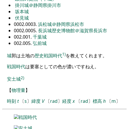
掛川城＠静岡県掛川市
坂本城
伏見城
0002.0003.
浜松城＠静岡県浜松市
0002.0005.
長浜城歴史博物館＠滋賀県長浜市
002.001.
千葉城
002.005.
弘前城
1)
城
郭は土地の
歴史
戦国時代
を
教えてくれます
。
戦国時代
は要塞としての色が濃いですねえ
。
2)
安土城
【
物理量
】
時刻
t
〔
s
〕
緯度
V
〔
rad
〕
経度
x
〔
rad
〕
標高
h
〔
m
〕
戦国時代
安土城