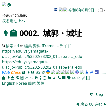
🏠
令和8年8月9日
（日）
⇒#671@講義;
戻る
進む
上へ
👨‍🏫
0002. 城郭・城址
🔍
検索
ed
✏
編集
資料
IFrame
スライド
https://edu.yz.yamagata-
u.ac.jp/Public/53202/53202_01.asp#era_edo
https://edu.yz.yamagata-
u.ac.jp/Public/53202/53202_01.asp#era_edo
Web
Class
🏫
👨‍🏫
✍
💯
……
🏫
👨‍🏫
💯
🗒️
📈
📉
🏞
🧪
🧬
🚂
🔬
🔧
🏢
🗣️
👀
⚖️
📏
🧮
English
korea
簡体
繁体
🔚
🔝
📖
◀
戻る
00
進む
▶