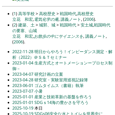
(
1
)
高等学校
>
高校歴史
>
戦国時代
,
高校歴史
立花 和宏
,
電気化学の庵
,
講義ノート
, (
2006
).
(
2
)
建築、土
>
城郭、城
>
戦国時代
>
安土城
,
戦国時代
の要塞、山城
立花 和宏
,
お散歩の中にサイエンスを
,
講義ノート
,
(
2006
).
2022-11-28
明日からやろう！インピーダンス測定・解
析（2022）＠Ｓ＆Ｔセミナー
2023-01-04
生産方式とオートメーションープロセス制
御－
2023-04-07
研究計画の立案
2023-04-28
研究室・実験室用巡視記録簿
2023-06-01
ゴムタイムス（書籍）執筆
2023-07-07
小暑
2025-01-01
産業と技術革新の基盤を作ろう
2025-01-01
SDGｓ14海の豊かさを守ろう
2025-10-19
本日
2025-10-19
SDGs06安全な水とトイレを世界中に