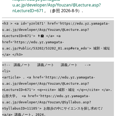
u.ac.jp/developer/Asp/Youzan/@Lecture.asp?
nLectureID=671
, （参照
2026-8-9
）.
<h3 > <a id='yznl671' href='https://edu.yz.yamagata-
u.ac.jp/developer/Asp/Youzan/@Lecture.asp?
nLectureID=671'> 👨‍🏫 </a> <a
href='https://edu.yz.yamagata-
u.ac.jp/Public/53202/53202_01.asp#era_edo'> 城郭・城址
</a> </h3>
<!-- 講義ノート 講義ノート 講義ノート -->
<li>
<article> . <a href='https://edu.yz.yamagata-
u.ac.jp/developer/Asp/Youzan/@Lecture.asp?
nLectureID=671'> <q><cite> 城郭・城址 </q></cite> </a>.
山形大学, <a href='https://edu.yz.yamagata-
u.ac.jp/developer/Asp/Youzan/@Syllabus.asp?
nSyllabusID=11105'> お散歩の中にサイエンスを探し求めて♪
<a/a> 講義ノート, 2024.