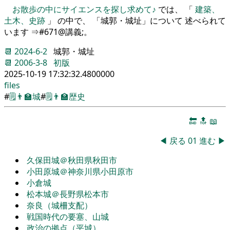
お散歩の中にサイエンスを探し求めて♪
では、 「
建築、
土木、史跡
」 の中で、 「城郭・城址」について 述べられて
います ⇒#671@講義;。
📆
2024-6-2
城郭・城址
📆
2006-3-8
初版
2025-10-19 17:32:32.4800000
files
#
🗒️
👨‍🏫
城
#
🗒️
👨‍🏫
歴史
🔚
🔝
📖
◀
戻る
01
進む
▶
久保田城＠秋田県秋田市
小田原城＠神奈川県小田原市
小倉城
松本城＠長野県松本市
奈良（城柵支配）
戦国時代の要塞、山城
政治の拠点（平城）