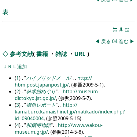
表
🔚
🔝
📖
◀
戻る
04
進む
▶
◇
参考文献
(
書籍
・
雑誌
・
URL
)
ＵＲＬ追加
(
1
) .
ハイブリッドメール
.
.
http:/
/
hbm.post.japanpost.jp/
, (参照2009-5-1).
(
2
) .
科学館めぐり
.
.
http:/
/
museum-
dir.tokyo.jst.go.jp/
, (参照2009-5-7).
(
3
) .
街角レポート
.
.
http:/
/
kamaburo.kamaishinet.jp/
matikado/
index.php?
id=09040004
, (参照2009-5-15).
(
4
) .
和鋼博物館
.
.
http:/
/
www.wakou-
museum.gr.jp/
, (参照2014-5-8).