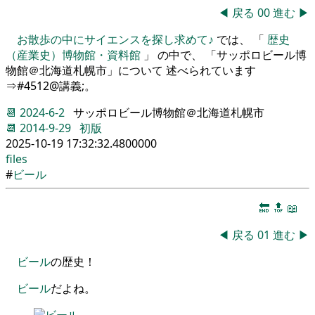
◀
戻る
00
進む
▶
お散歩の中にサイエンスを探し求めて♪
では、 「
歴史
（産業史）博物館・資料館
」 の中で、 「サッポロビール博
物館＠北海道札幌市」について 述べられています
⇒#4512@講義;。
📆
2024-6-2
サッポロビール博物館＠北海道札幌市
📆
2014-9-29
初版
2025-10-19 17:32:32.4800000
files
#
ビール
🔚
🔝
📖
◀
戻る
01
進む
▶
ビール
の歴史！
ビール
だよね
。
ビール