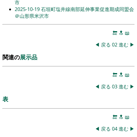
市
2025-10-19
石垣町塩井線南部延伸事業促進期成同盟会
＠山形県米沢市
🔚
🔝
📖
◀
戻る
02
進む
▶
関連の
展示品
🔚
🔝
📖
◀
戻る
03
進む
▶
表
🔚
🔝
📖
◀
戻る
04
進む
▶