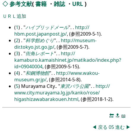
◇
参考文献
(
書籍
・
雑誌
・
URL
)
ＵＲＬ追加
(
1
) .
ハイブリッドメール
.
.
http:/
/
hbm.post.japanpost.jp/
, (参照2009-5-1).
(
2
) .
科学館めぐり
.
.
http:/
/
museum-
dir.tokyo.jst.go.jp/
, (参照2009-5-7).
(
3
) .
街角レポート
.
.
http:/
/
kamaburo.kamaishinet.jp/
matikado/
index.php?
id=09040004
, (参照2009-5-15).
(
4
) .
和鋼博物館
.
.
http:/
/
www.wakou-
museum.gr.jp/
, (参照2014-5-8).
(
5
) Murayama City..
東沢バラ公園
.
.
http:/
/
www.city.murayama.lg.jp/
kanko/
rose/
higashizawabarakouen.html
, (参照2018-1-2).
🔚
🔝
📖
◀
戻る
05
進む
▶