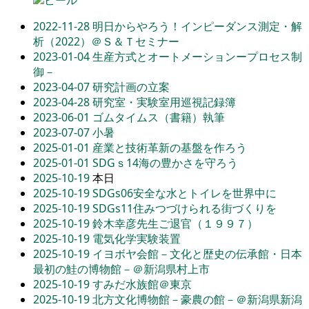
2022-11-28
明日からやろう！インピーダンス測定・解
析（2022）＠Ｓ＆Ｔセミナー
2023-01-04
生産方式とオートメーションープロセス制
御－
2023-04-07
研究計画の立案
2023-04-28
研究室・実験室用巡視記録簿
2023-06-01
ゴムタイムス（書籍）執筆
2023-07-07
小暑
2025-01-01
産業と技術革新の基盤を作ろう
2025-01-01
SDGｓ14海の豊かさを守ろう
2025-10-19
本日
2025-10-19
SDGs06安全な水とトイレを世界中に
2025-10-19
SDGs11住みつづけられる街づくりを
2025-10-19
鈴木幸彦先生ご退官（１９９７）
2025-10-19
電気化学実験装置
2025-10-19
イヨボヤ会館－文化と歴史の伝承館・日本
最初の鮭の博物館－＠新潟県村上市
2025-10-19
すみだ水族館＠東京
2025-10-19
北方文化博物館－豪農の館－＠新潟県新潟