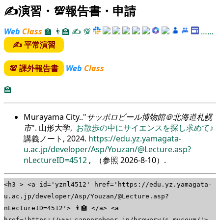
✍演習・💯報告書・申請
Web
Class
🏫
👨‍🏫
✍
💯
……
✍ 平常演習
💯 課外報告書
Web
Class
🏫
Murayama City..
サッポロビール博物館＠北海道札幌
市
. 山形大学,
お散歩の中にサイエンスを探し求めて♪
講義ノート, 2024.
https://edu.yz.yamagata-
u.ac.jp/developer/Asp/Youzan/@Lecture.asp?
nLectureID=4512
, （参照
2026-8-10
）.
<h3 > <a id='yznl4512' href='https://edu.yz.yamagata-
u.ac.jp/developer/Asp/Youzan/@Lecture.asp?
nLectureID=4512'> 👨‍🏫 </a> <a
href='https://www.sapporobeer.jp/brewery/s_museum/'>