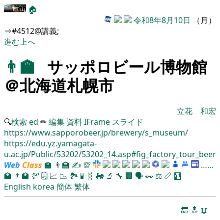
🏠
令和8年8月10日
（月）
⇒#4512@講義;
進む
上へ
👨‍🏫
サッポロビール博物館
＠北海道札幌市
立花 和宏
🔍
検索
ed
✏
編集
資料
IFrame
スライド
https://www.sapporobeer.jp/brewery/s_museum/
https://edu.yz.yamagata-
u.ac.jp/Public/53202/53202_14.asp#fig_factory_tour_beer
Web
Class
🏫
👨‍🏫
✍
💯
……
🏫
👨‍🏫
💯
🗒️
📈
📉
🏞
🧪
🧬
🚂
🔬
🔧
🏢
🗣️
👀
⚖️
📏
🧮
English
korea
簡体
繁体
🔚
🔝
📖