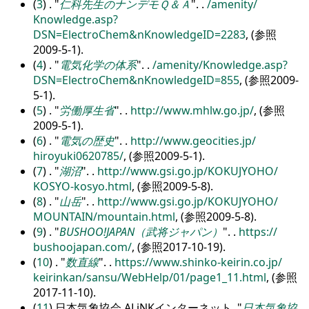
(
3
) .
仁科先生のナンデモＱ＆Ａ
.
.
/
amenity/
Knowledge.asp?
DSN=ElectroChem&nKnowledgeID=2283
, (参照
2009-5-1).
(
4
) .
電気化学の体系
.
.
/
amenity/
Knowledge.asp?
DSN=ElectroChem&nKnowledgeID=855
, (参照2009-
5-1).
(
5
) .
労働厚生省
.
.
http:/
/
www.mhlw.go.jp/
, (参照
2009-5-1).
(
6
) .
電気の歴史
.
.
http:/
/
www.geocities.jp/
hiroyuki0620785/
, (参照2009-5-1).
(
7
) .
湖沼
.
.
http:/
/
www.gsi.go.jp/
KOKUJYOHO/
KOSYO-kosyo.html
, (参照2009-5-8).
(
8
) .
山岳
.
.
http:/
/
www.gsi.go.jp/
KOKUJYOHO/
MOUNTAIN/
mountain.html
, (参照2009-5-8).
(
9
) .
BUSHOO!JAPAN（武将ジャパン）
.
.
https:/
/
bushoojapan.com/
, (参照2017-10-19).
(
10
) .
数直線
.
.
https:/
/
www.shinko-keirin.co.jp/
keirinkan/
sansu/
WebHelp/
01/
page1_11.html
, (参照
2017-11-10).
(
11
) 日本気象協会,ALiNKインターネット.
日本気象協