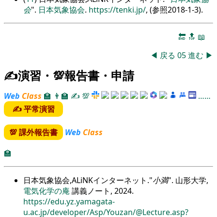
会
.
日本気象協会
.
https:/
/
tenki.jp/
, (参照2018-1-3).
🔚
🔝
📖
◀
戻る
05
進む
▶
✍演習・💯報告書・申請
Web
Class
🏫
👨‍🏫
✍
💯
……
✍ 平常演習
💯 課外報告書
Web
Class
🏫
日本気象協会,ALiNKインターネット.
小満
. 山形大学,
電気化学の庵
講義ノート, 2024.
https://edu.yz.yamagata-
u.ac.jp/developer/Asp/Youzan/@Lecture.asp?