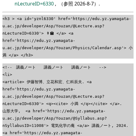
nLectureID=6330
, （参照
2026-8-7
）.
<h3 > <a id='yznl6330' href='https://edu.yz.yamagata-
u.ac.jp/developer/Asp/Youzan/@Lecture.asp?
nLectureID=6330'> 👨‍🏫 </a> <a
href='https://edu.yz.yamagata-
u.ac.jp/developer/Asp/Youzan/Physics/Calendar.asp'> 小
満 </a> </h3>
<!-- 講義ノート 講義ノート 講義ノート -->
<li>
<article> 伊藤智博、立花和宏、仁科辰夫. <a
href='https://edu.yz.yamagata-
u.ac.jp/developer/Asp/Youzan/@Lecture.asp?
nLectureID=6330'> <q><cite> 小満 </q></cite> </a>.
山形大学, <a href='https://edu.yz.yamagata-
u.ac.jp/developer/Asp/Youzan/@Syllabus.asp?
nSyllabusID=11008'> 電気化学の庵 <a/a> 講義ノート, 2024.
<a href='https://edu.yz.yamagata-