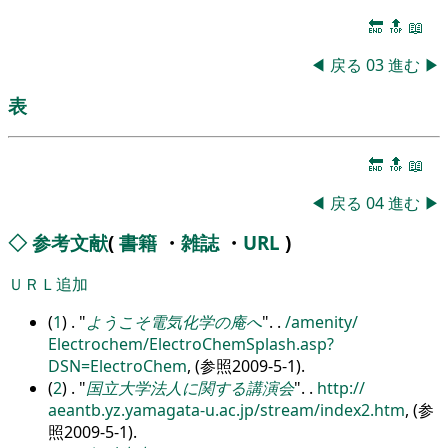
🔚
🔝
📖
◀
戻る
03
進む
▶
表
🔚
🔝
📖
◀
戻る
04
進む
▶
◇
参考文献
(
書籍
・
雑誌
・
URL
)
ＵＲＬ追加
(
1
) .
ようこそ電気化学の庵へ
.
.
/
amenity/
Electrochem/
ElectroChemSplash.asp?
DSN=ElectroChem
, (参照2009-5-1).
(
2
) .
国立大学法人に関する講演会
.
.
http:/
/
aeantb.yz.yamagata-u.ac.jp/
stream/
index2.htm
, (参
照2009-5-1).