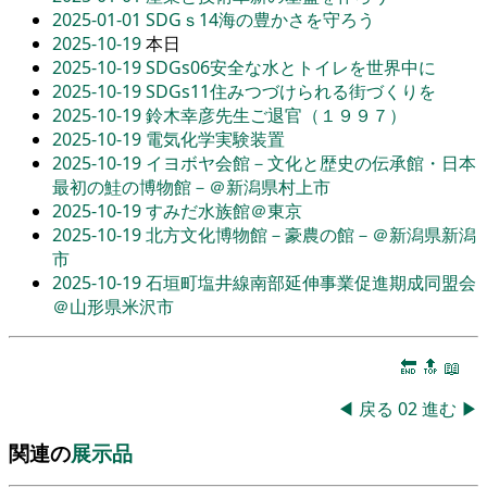
2025-01-01
SDGｓ14海の豊かさを守ろう
2025-10-19
本日
2025-10-19
SDGs06安全な水とトイレを世界中に
2025-10-19
SDGs11住みつづけられる街づくりを
2025-10-19
鈴木幸彦先生ご退官（１９９７）
2025-10-19
電気化学実験装置
2025-10-19
イヨボヤ会館－文化と歴史の伝承館・日本
最初の鮭の博物館－＠新潟県村上市
2025-10-19
すみだ水族館＠東京
2025-10-19
北方文化博物館－豪農の館－＠新潟県新潟
市
2025-10-19
石垣町塩井線南部延伸事業促進期成同盟会
＠山形県米沢市
🔚
🔝
📖
◀
戻る
02
進む
▶
関連の
展示品