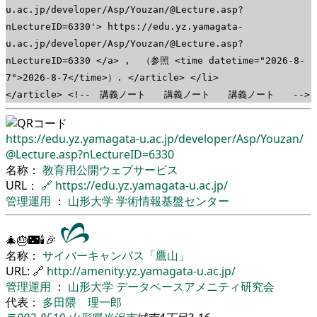
u.ac.jp/developer/Asp/Youzan/@Lecture.asp?
nLectureID=6330'> https://edu.yz.yamagata-
u.ac.jp/developer/Asp/Youzan/@Lecture.asp?
nLectureID=6330 </a> , （参照 <time datetime="2026-8-
7">2026-8-7</time>）. </article> </li>
</article> <!-- 講義ノート 講義ノート 講義ノート -->
https://edu.yz.yamagata-u.ac.jp/
developer/
Asp/
Youzan/
@Lecture.asp?nLectureID=6330
名称：
教育用公開ウェブサービス
URL：
🔗
https://edu.yz.yamagata-u.ac.jp/
管理運用
：
山形大学
学術情報基盤センター
🎄🎂🌃🕯🎉
名称：
サイバーキャンパス「鷹山」
URL: 🔗
http://amenity.yz.yamagata-u.ac.jp/
管理運用
：
山形大学
データベースアメニティ研究会
代表：
多田隈 理一郎