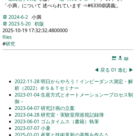
「小満」について 述べられています ⇒#6330@講義;。
📆
2024-6-2
小満
📆
2023-5-20
初版
2025-10-19 17:32:32.4800000
files
#
研究
🔚
🔝
📖
◀
戻る
01
進む
▶
2022-11-28
明日からやろう！インピーダンス測定・解
析（2022）＠Ｓ＆Ｔセミナー
2023-01-04
生産方式とオートメーションープロセス制
御－
2023-04-07
研究計画の立案
2023-04-28
研究室・実験室用巡視記録簿
2023-06-01
ゴムタイムス（書籍）執筆
2023-07-07
小暑
2025-01-01
産業と技術革新の基盤を作ろう