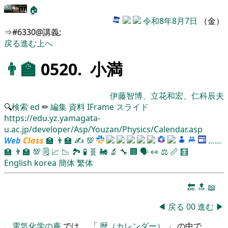
🏠
令和8年8月7日
（金）
⇒#6330@講義;
戻る
進む
上へ
👨‍🏫
0520. 小満
伊藤智博、立花和宏、仁科辰夫
🔍
検索
ed
✏
編集
資料
IFrame
スライド
https://edu.yz.yamagata-
u.ac.jp/developer/Asp/Youzan/Physics/Calendar.asp
Web
Class
🏫
👨‍🏫
✍
💯
……
🏫
👨‍🏫
💯
🗒️
📈
📉
🏞
🧪
🧬
🚂
🔬
🔧
🏢
🗣️
👀
⚖️
📏
🧮
English
korea
簡体
繁体
🔚
🔝
📖
◀
戻る
00
進む
▶
電気化学の庵
では、 「
暦（カレンダー）
」 の中で、