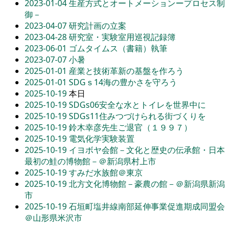
2023-01-04
生産方式とオートメーションープロセス制
御－
2023-04-07
研究計画の立案
2023-04-28
研究室・実験室用巡視記録簿
2023-06-01
ゴムタイムス（書籍）執筆
2023-07-07
小暑
2025-01-01
産業と技術革新の基盤を作ろう
2025-01-01
SDGｓ14海の豊かさを守ろう
2025-10-19
本日
2025-10-19
SDGs06安全な水とトイレを世界中に
2025-10-19
SDGs11住みつづけられる街づくりを
2025-10-19
鈴木幸彦先生ご退官（１９９７）
2025-10-19
電気化学実験装置
2025-10-19
イヨボヤ会館－文化と歴史の伝承館・日本
最初の鮭の博物館－＠新潟県村上市
2025-10-19
すみだ水族館＠東京
2025-10-19
北方文化博物館－豪農の館－＠新潟県新潟
市
2025-10-19
石垣町塩井線南部延伸事業促進期成同盟会
＠山形県米沢市