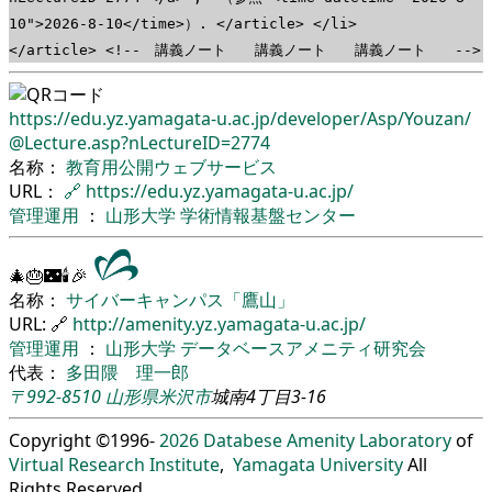
10">2026-8-10</time>）. </article> </li>
</article> <!-- 講義ノート 講義ノート 講義ノート -->
https://edu.yz.yamagata-u.ac.jp/
developer/
Asp/
Youzan/
@Lecture.asp?nLectureID=2774
名称：
教育用公開ウェブサービス
URL：
🔗
https://edu.yz.yamagata-u.ac.jp/
管理運用
：
山形大学
学術情報基盤センター
🎄🎂🌃🕯🎉
名称：
サイバーキャンパス「鷹山」
URL: 🔗
http://amenity.yz.yamagata-u.ac.jp/
管理運用
：
山形大学
データベースアメニティ研究会
代表：
多田隈 理一郎
〒992-8510
山形県
米沢市
城南4丁目3-16
Copyright ©1996-
2026
Databese Amenity Laboratory
of
Virtual Research Institute
,
Yamagata University
All
Rights Reserved.