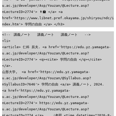
u.ac.jp/developer/Asp/Youzan/@Lecture.asp?
nLectureID=2774'> 👨‍🏫 </a> <a
href='https://www.libnet.pref.okayama.jp/shiryou/ndc/i
ndex.htm'> 学問の自由 </a> </h3>
<!-- 講義ノート 講義ノート 講義ノート -->
<li>
<article> 仁科 辰夫. <a href='https://edu.yz.yamagata-
u.ac.jp/developer/Asp/Youzan/@Lecture.asp?
nLectureID=2774'> <q><cite> 学問の自由 </q></cite>
</a>.
山形大学, <a href='https://edu.yz.yamagata-
u.ac.jp/developer/Asp/Youzan/@Syllabus.asp?
nSyllabusID=7646'> 学問の自由 <a/a> 講義ノート, 2024.
<a href='https://edu.yz.yamagata-
u.ac.jp/developer/Asp/Youzan/@Lecture.asp?
nLectureID=2774'> https://edu.yz.yamagata-
u.ac.jp/developer/Asp/Youzan/@Lecture.asp?
nLectureID=2774 </a> , （参照 <time datetime="2026-8-