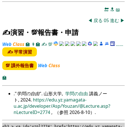
🔚
🔝
📖
◀
戻る
05
進む
▶
✍演習・💯報告書・申請
Web
Class
🏫
👨‍🏫
✍
💯
……
✍ 平常演習
💯 課外報告書
Web
Class
🏫
.
学問の自由
. 山形大学,
学問の自由
講義ノー
ト, 2024.
https://edu.yz.yamagata-
u.ac.jp/developer/Asp/Youzan/@Lecture.asp?
nLectureID=2774
, （参照
2026-8-10
）.
<h3 > <a id='yznl2774' href='https://edu.yz.yamagata-