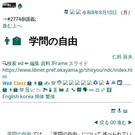
🏠
令和8年8月10日
（月）
⇒#2774@講義;
進む
上へ
👨‍🏫
学問の自由
仁科 辰夫
🔍
検索
ed
✏
編集
資料
IFrame
スライド
https://www.libnet.pref.okayama.jp/shiryou/ndc/index.ht
m
Web
Class
🏫
👨‍🏫
✍
💯
……
🏫
👨‍🏫
💯
🗒️
📈
📉
🏞
🧪
🧬
🚂
🔬
🔧
🏢
🗣️
👀
⚖️
📏
🧮
English
korea
簡体
繁体
🔚
🔝
📖
◀
戻る
00
進む
▶
学問の自由
では、 「学問の自由」について 述べられてい