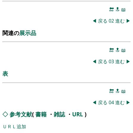
🔚
🔝
📖
◀
戻る
02
進む
▶
関連の
展示品
🔚
🔝
📖
◀
戻る
03
進む
▶
表
🔚
🔝
📖
◀
戻る
04
進む
▶
◇
参考文献
(
書籍
・
雑誌
・
URL
)
ＵＲＬ追加