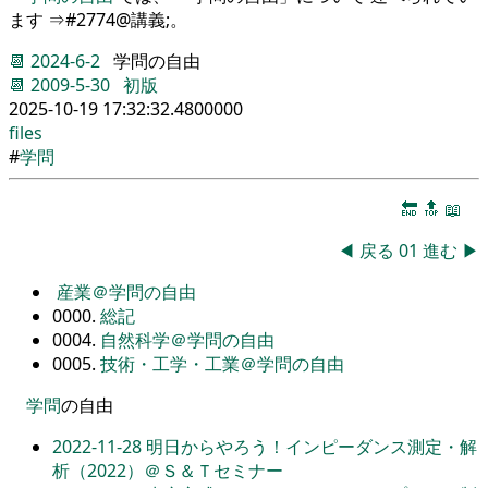
ます ⇒#2774@講義;。
📆
2024-6-2
学問の自由
📆
2009-5-30
初版
2025-10-19 17:32:32.4800000
files
#
学問
🔚
🔝
📖
◀
戻る
01
進む
▶
産業＠学問の自由
0000.
総記
0004.
自然科学＠学問の自由
0005.
技術・工学・工業＠学問の自由
学問
の自由
2022-11-28
明日からやろう！インピーダンス測定・解
析（2022）＠Ｓ＆Ｔセミナー