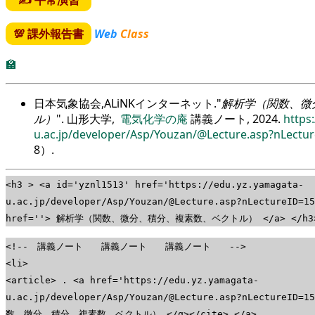
💯 課外報告書
Web
Class
🏫
日本気象協会,ALiNKインターネット.
解析学（関数、微
ル）
. 山形大学,
電気化学の庵
講義ノート, 2024.
https
u.ac.jp/developer/Asp/Youzan/@Lecture.asp?nLectu
8
）.
<h3 > <a id='yznl1513' href='https://edu.yz.yamagata-
u.ac.jp/developer/Asp/Youzan/@Lecture.asp?nLectureID=151
href=''> 解析学（関数、微分、積分、複素数、ベクトル） </a> </h3
<!-- 講義ノート 講義ノート 講義ノート -->
<li>
<article> . <a href='https://edu.yz.yamagata-
u.ac.jp/developer/Asp/Youzan/@Lecture.asp?nLectureID
数、微分、積分、複素数、ベクトル） </q></cite> </a>.