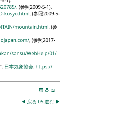
5-1).
620785/
, (参照2009-5-1).
-kosyo.html
, (参照2009-5-
TAIN/
mountain.html
, (参
ojapan.com/
, (参照2017-
nkan/
sansu/
WebHelp/
01/
.
日本気象協会
.
https:/
/
🔚
🔝
📖
◀
戻る
05
進む
▶