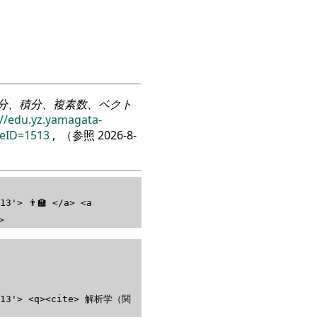
分、積分、複素数、ベクト
://edu.yz.yamagata-
reID=1513
, （参照
2026-8-
3'> 👨‍🏫 </a> <a
>
=1513'> <q><cite> 解析学（関