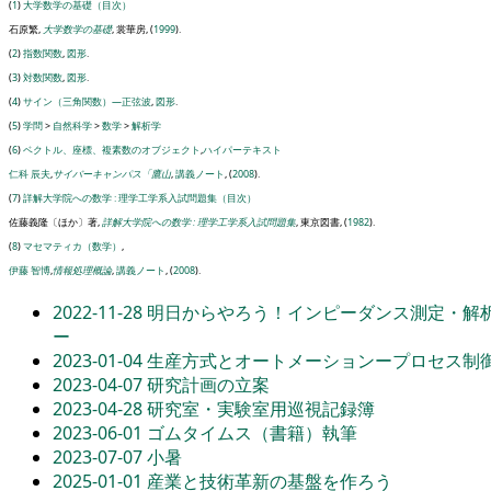
(
1
)
大学数学の基礎（目次）
石原繁,
大学数学の基礎
, 裳華房, (
1999
).
(
2
)
指数関数
,
図形
.
(
3
)
対数関数
,
図形
.
(
4
)
サイン（三角関数）―正弦波
,
図形
.
(
5
)
学問
>
自然科学
>
数学
>
解析学
(
6
)
ベクトル、座標、複素数のオブジェクト
,
ハイパーテキスト
仁科 辰夫
,
サイバーキャンパス「鷹山
,
講義ノート
, (
2008
).
(
7
)
詳解大学院への数学 : 理学工学系入試問題集（目次）
佐藤義隆〔ほか〕著,
詳解大学院への数学 : 理学工学系入試問題集
, 東京図書, (
1982
).
(
8
)
マセマティカ（数学）
,
伊藤 智博
,
情報処理概論
,
講義ノート
, (
2008
).
2022-11-28
明日からやろう！インピーダンス測定・解析
ー
2023-01-04
生産方式とオートメーションープロセス制
2023-04-07
研究計画の立案
2023-04-28
研究室・実験室用巡視記録簿
2023-06-01
ゴムタイムス（書籍）執筆
2023-07-07
小暑
2025-01-01
産業と技術革新の基盤を作ろう