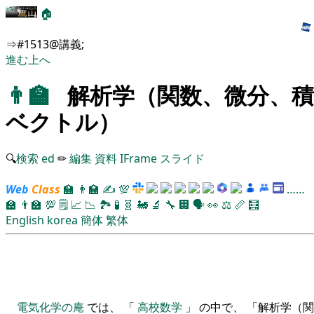
🏠
⇒#1513@講義;
進む
上へ
👨‍🏫
解析学（関数、微分、積
ベクトル）
🔍
検索
ed
✏
編集
資料
IFrame
スライド
Web
Class
🏫
👨‍🏫
✍
💯
……
🏫
👨‍🏫
💯
🗒️
📈
📉
🏞
🧪
🧬
🚂
🔬
🔧
🏢
🗣️
👀
⚖️
📏
🧮
English
korea
簡体
繁体
電気化学の庵
では、 「
高校数学
」 の中で、 「解析学（