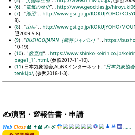
(
5
) .
労働厚生省
.
.
http:/
/
www.mhlw.go.jp/
, (参照2009-
(
6
) .
電気の歴史
.
.
http:/
/
www.geocities.jp/
hiroyuki0
(
7
) .
湖沼
.
.
http:/
/
www.gsi.go.jp/
KOKUJYOHO/
KOSYO
8).
(
8
) .
山岳
.
.
http:/
/
www.gsi.go.jp/
KOKUJYOHO/
MOUN
照2009-5-8).
(
9
) .
BUSHOO!JAPAN（武将ジャパン）
.
.
https:/
/
busho
10-19).
(
10
) .
数直線
.
.
https:/
/
www.shinko-keirin.co.jp/
keiri
page1_11.html
, (参照2017-11-10).
(
11
) 日本気象協会,ALiNKインターネット.
日本気象協会
tenki.jp/
, (参照2018-1-3).
✍演習・💯報告書・申請
Web
Class
🏫
👨‍🏫
✍
💯
……
✍ 平常演習