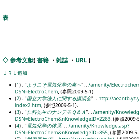
表
◇
参考文献
(
書籍
・
雑誌
・
URL
)
ＵＲＬ追加
(
1
) .
ようこそ電気化学の庵へ
.
.
/
amenity/
Electroche
DSN=ElectroChem
, (参照2009-5-1).
(
2
) .
国立大学法人に関する講演会
.
.
http:/
/
aeantb.yz.
index2.htm
, (参照2009-5-1).
(
3
) .
仁科先生のナンデモＱ＆Ａ
.
.
/
amenity/
Knowledg
DSN=ElectroChem&nKnowledgeID=2283
, (参照2009-5
(
4
) .
電気化学の体系
.
.
/
amenity/
Knowledge.asp?
DSN=ElectroChem&nKnowledgeID=855
, (参照2009-5-