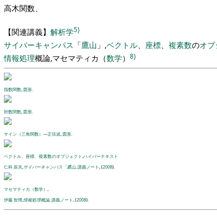
高木関数
、
5)
【
関連講義
】
解析
学
サイバーキャンパス
「
鷹山
」
,
ベクトル
、
座標
、
複素数
の
オブ
8)
情報処理
概論
,
マセマティカ
（
数学
）
指数関数
,
図形
.
対数関数
,
図形
.
サイン（三角関数）―正弦波
,
図形
.
ベクトル、座標、複素数のオブジェクト
,
ハイパーテキスト
仁科 辰夫
,
サイバーキャンパス「鷹山
,
講義ノート
, (
2008
).
マセマティカ（数学）
,
伊藤 智博
,
情報処理概論
,
講義ノート
, (
2008
).