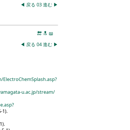
◀
戻る
03
進む
▶
🔚
🔝
📖
◀
戻る
04
進む
▶
m/
ElectroChemSplash.asp?
yamagata-u.ac.jp/
stream/
e.asp?
-1).
1).