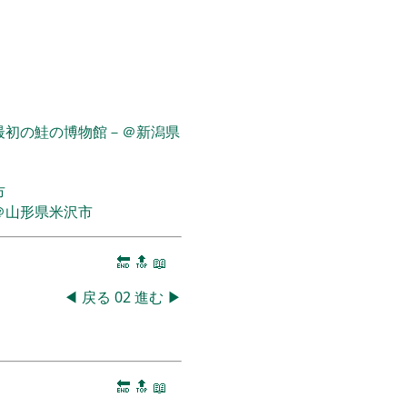
最初の鮭の博物館－＠新潟県
市
＠山形県米沢市
🔚
🔝
📖
◀
戻る
02
進む
▶
🔚
🔝
📖