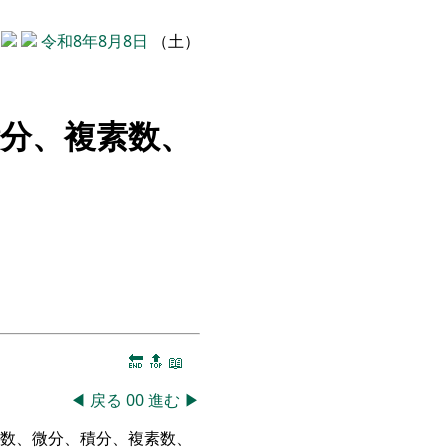
令和8年8月8日
（土）
分、複素数、
🔚
🔝
📖
◀
戻る
00
進む
▶
関数、微分、積分、複素数、