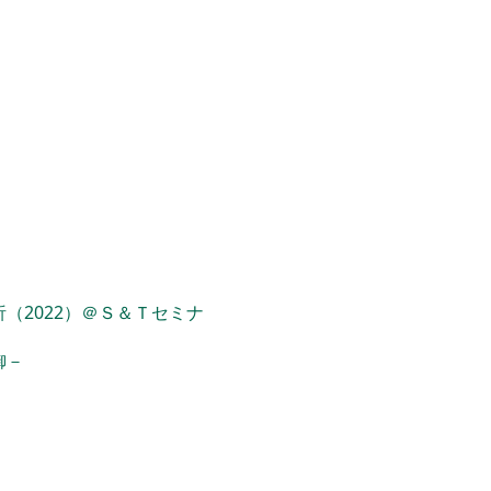
（2022）＠Ｓ＆Ｔセミナ
御－