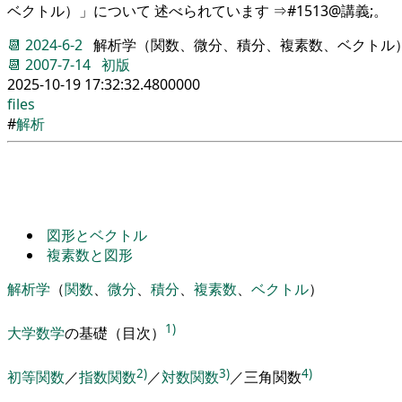
ベクトル）」について 述べられています ⇒#1513@講義;。
📆
2024-6-2
解析学（関数、微分、積分、複素数、ベクトル
📆
2007-7-14
初版
2025-10-19 17:32:32.4800000
files
#
解析
図形とベクトル
複素数と図形
解析
学
（
関数
、
微分
、
積分
、
複素数
、
ベクトル
）
1)
大学
数学
の基礎
（
目次
）
2)
3)
4)
初等関数
／
指数関数
／
対数関数
／
三
角関数