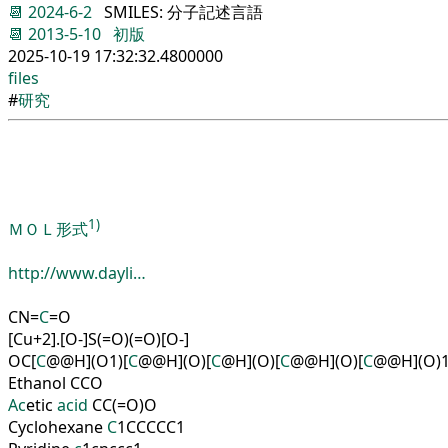
📆
2024-6-2
SMILES: 分子記述言語
📆
2013-5-10
初版
2025-10-19 17:32:32.4800000
files
#
研究
1)
ＭＯＬ形式
http://www.dayli…
CN
=
C
=
O
[
Cu
+
2
]
.
[
O
-
]
S
(
=
O
)
(
=
O
)
[
O
-
]
OC
[
C
@
@
H
]
(
O
1
)
[
C
@
@
H
]
(
O
)
[
C
@
H
]
(
O
)
[
C
@
@
H
]
(
O
)
[
C
@
@
H
]
(
O
)
Ethanol
CCO
Ac
etic
ac
id
CC
(
=
O
)
O
Cyclohexane
C
1
CCCCC
1