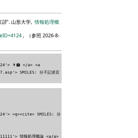
言語
. 山形大学,
情報処理概
reID=4124
, （参照
2026-8-
4'> 👨‍🏫 </a> <a
2227.asp'> SMILES: 分子記述言
124'> <q><cite> SMILES: 分
ID=11111'> 情報処理概論 <a/a>