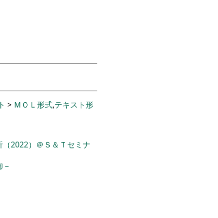
ト
>
ＭＯＬ形式
,
テキスト形
（2022）＠Ｓ＆Ｔセミナ
御－