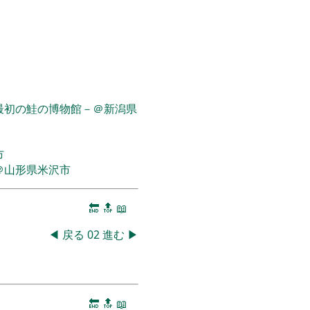
最初の鮭の博物館－＠新潟県
市
＠山形県米沢市
🔚
🔝
📖
◀
戻る
02
進む
▶
🔚
🔝
📖