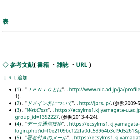
表
◇
参考文献
(
書籍
・
雑誌
・
URL
)
ＵＲＬ追加
(
1
) .
ＪＰＮＩＣとは
.
.
http:/
/
www.nic.ad.jp/
ja/
profile
1).
(
2
) .
ドメイン名について
.
.
http:/
/
jprs.jp/
, (参照2009-5
(
3
) .
WebClass
.
.
https:/
/
ecsylms1.kj.yamagata-u.ac.j
group_id=1352227
, (参照2013-4-24).
(
4
) .
データ通信技術
.
.
https:/
/
ecsylms1.kj.yamagata-u
login.php?id=f0e2109bc122fa0dc53964b3cf9d5261&
(
5
) .
署名付きのメール
.
.
https:/
/
ecsylms1.kj.yamagat