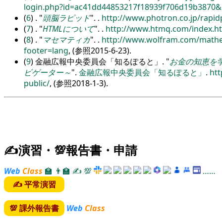
login.php?id=ac41dd44853217f18939f706d19b3870
(
6
) .
頭脳ラピッド
.
.
http:/
/
www.photron.co.jp/
rapid
(
7
) .
HTMLについて
.
.
http:/
/
www.htmq.com/
index.h
(
8
) .
マセマティカ
.
.
http:/
/
www.wolfram.com/
mathe
footer=lang
, (参照2015-6-23).
(
9
) 金融広報中央委員会「知るぽると」.
お金の知恵を
ビゲーター～
.
金融広報中央委員会「知るぽると」
.
htt
public/
, (参照2018-1-3).
✍演習・💯報告書・申請
Web
Class
🏫
👨‍🏫
✍
💯
……
✍ 平常演習
💯 課外報告書
Web
Class