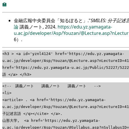
🏫
金融広報中央委員会「知るぽると」.
SMILES: 分子記述
論
講義ノート, 2024.
https://edu.yz.yamagata-
u.ac.jp/developer/Asp/Youzan/@Lecture.asp?nLectu
6
）.
<h3 > <a id='yznl4124' href='https://edu.yz.yamagata-
u.ac.jp/developer/Asp/Youzan/@Lecture.asp?nLectureID=412
href='https://edu.yz.yamagata-u.ac.jp/Public/52227/5
語 </a> </h3>
<!-- 講義ノート 講義ノート 講義ノート -->
<li>
<article> . <a href='https://edu.yz.yamagata-
u.ac.jp/developer/Asp/Youzan/@Lecture.asp?nLectureID=4
子記述言語 </q></cite> </a>.
山形大学, <a href='https://edu.yz.yamagata-
u.ac.jp/developer/Asp/Youzan/@Syllabus.asp?nSyllabus