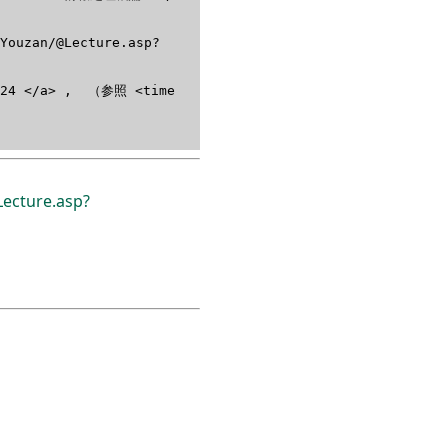
/Youzan/@Lecture.asp?
=4124 </a> , （参照 <time
ecture.asp?