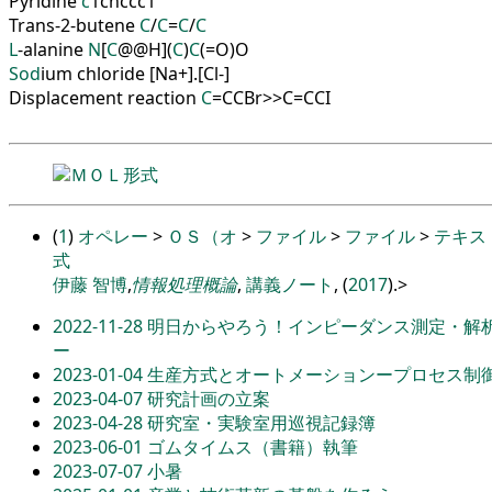
Pyridine
c
1
cnccc
1
Trans
-
2
-
butene
C
/
C
=
C
/
C
L
-
alanine
N
[
C
@
@
H
]
(
C
)
C
(
=
O
)
O
Sod
ium
chloride
[
Na
+
]
.
[
Cl
-
]
Displacement
reaction
C
=
CCBr>>C
=
CCI
ＭＯＬ形式
(
1
)
オペレー
>
ＯＳ（オ
>
ファイル
>
ファイル
>
テキス
式
伊藤 智博
,
情報処理概論
,
講義ノート
, (
2017
).
>
2022-11-28
明日からやろう！インピーダンス測定・解析
ー
2023-01-04
生産方式とオートメーションープロセス制
2023-04-07
研究計画の立案
2023-04-28
研究室・実験室用巡視記録簿
2023-06-01
ゴムタイムス（書籍）執筆
2023-07-07
小暑