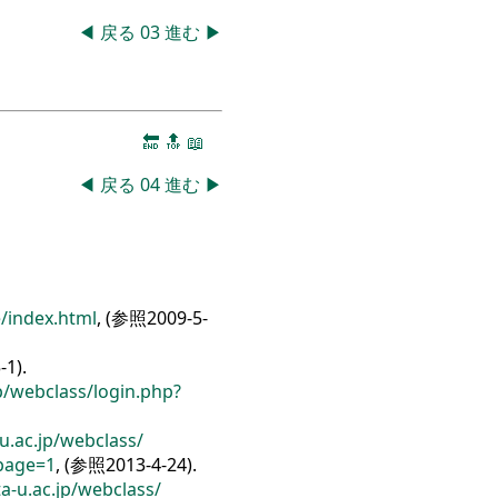
◀
戻る
03
進む
▶
🔚
🔝
📖
◀
戻る
04
進む
▶
/
index.html
, (参照2009-5-
-1).
p/
webclass/
login.php?
.ac.jp/
webclass/
page=1
, (参照2013-4-24).
a-u.ac.jp/
webclass/