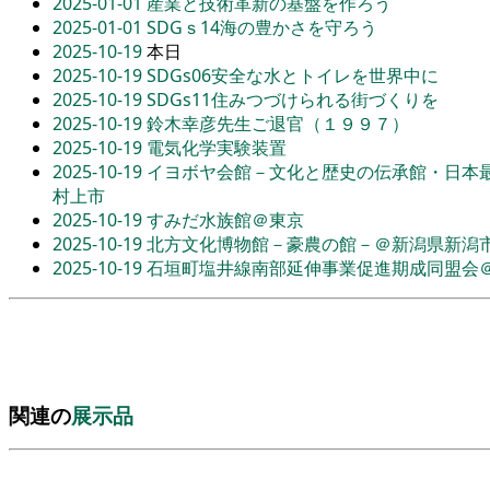
2025-01-01
産業と技術革新の基盤を作ろう
2025-01-01
SDGｓ14海の豊かさを守ろう
2025-10-19
本日
2025-10-19
SDGs06安全な水とトイレを世界中に
2025-10-19
SDGs11住みつづけられる街づくりを
2025-10-19
鈴木幸彦先生ご退官（１９９７）
2025-10-19
電気化学実験装置
2025-10-19
イヨボヤ会館－文化と歴史の伝承館・日本
村上市
2025-10-19
すみだ水族館＠東京
2025-10-19
北方文化博物館－豪農の館－＠新潟県新潟
2025-10-19
石垣町塩井線南部延伸事業促進期成同盟会
関連の
展示品