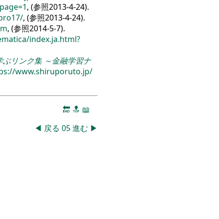
&page=1
, (参照2013-4-24).
pro17/
, (参照2013-4-24).
tm
, (参照2014-5-7).
matica/
index.ja.html?
学ぶリンク集 ～金融学習ナ
ps:/
/
www.shiruporuto.jp/
🔚
🔝
📖
◀
戻る
05
進む
▶