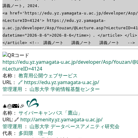
講義ノート, 2024.
<a href='https://edu.yz.yamagata-u.ac.jp/developer/Asp
nLectureID=4124'> https://edu.yz.yamagata-
u.ac.jp/developer/Asp/Youzan/@Lecture.asp?nLectureID
datetime="2026-8-6">2026-8-6</time>）. </article> </li>
</article> <!-- 講義ノート 講義ノート 講義ノート -->
https://edu.yz.yamagata-u.ac.jp/
developer/
Asp/
Youzan/
@L
nLectureID=4124
名称：
教育用公開ウェブサービス
URL：
🔗
https://edu.yz.yamagata-u.ac.jp/
管理運用
：
山形大学
学術情報基盤センター
🎄🎂🌃🕯🎉
名称：
サイバーキャンパス「鷹山」
URL: 🔗
http://amenity.yz.yamagata-u.ac.jp/
管理運用
：
山形大学
データベースアメニティ研究会
代表：
多田隈 理一郎