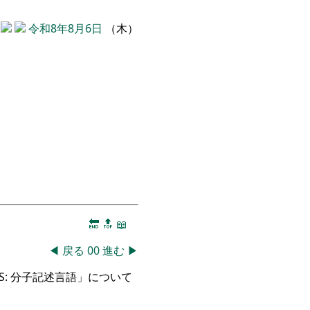
令和8年8月6日
（木）
🔚
🔝
📖
◀
戻る
00
進む
▶
LES: 分子記述言語」について