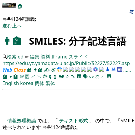
🏠
⇒#4124@講義;
進む
上へ
👨‍🏫
SMILES: 分子記述言語
🔍
検索
ed
✏
編集
資料
IFrame
スライド
https://edu.yz.yamagata-u.ac.jp/Public/52227/52227.asp
Web
Class
🏫
👨‍🏫
✍
💯
……
🏫
👨‍🏫
💯
🗒️
📈
📉
🏞
🧪
🧬
🚂
🔬
🔧
🏢
🗣️
👀
⚖️
📏
🧮
English
korea
簡体
繁体
情報処理概論
では、 「
テキスト形式
」 の中で、 「SMI
述べられています ⇒#4124@講義;。