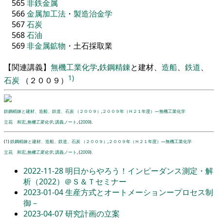
565
非鉄金属
566
金属
加工
法
・
製造
治金
学
567
石炭
568
石油
569
非金属
鉱物
・
土石採取業
【
関連講義
】
無機工業化学
,
鉄鋼
精錬
と建材
、
造船
、
鉄道
、
1)
石炭
（
２００９
）
鉄鋼精錬と建材、造船、鉄道、石炭 （２００９）
,
２００９年（Ｈ２１年度）―無機工業化学
立花 和宏
,
無機工業化学
,
講義ノート
, (
2009
).
(
1
)
鉄鋼精錬と建材、造船、鉄道、石炭 （２００９）
,
２００９年（Ｈ２１年度）―無機工業化学
立花 和宏
,
無機工業化学
,
講義ノート
, (
2009
).
2022-11-28
明日からやろう！インピーダンス測定・解
析（2022）＠Ｓ＆Ｔセミナー
2023-01-04
生産方式とオートメーションープロセス制
御－
2023-04-07
研究計画の立案