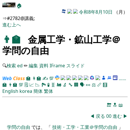
🏠
令和8年8月10日
（月）
⇒#2782@講義;
進む
上へ
👨‍🏫
金属工学・鉱山工学＠
学問の自由
🔍
検索
ed
✏
編集
資料
IFrame
スライド
Web
Class
🏫
👨‍🏫
✍
💯
……
🏫
👨‍🏫
💯
🗒️
📈
📉
🏞
🧪
🧬
🚂
🔬
🔧
🏢
🗣️
👀
⚖️
📏
🧮
English
korea
簡体
繁体
🔚
🔝
📖
◀
戻る
00
進む
▶
学問の自由
では、 「
技術・工学・工業＠学問の自由
」