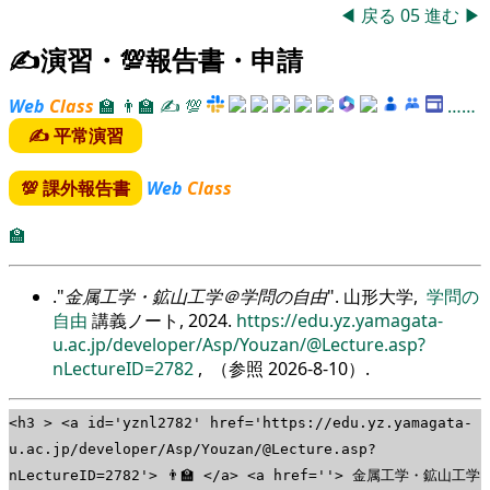
◀
戻る
05
進む
▶
✍演習・💯報告書・申請
Web
Class
🏫
👨‍🏫
✍
💯
……
✍ 平常演習
💯 課外報告書
Web
Class
🏫
.
金属工学・鉱山工学＠学問の自由
. 山形大学,
学問の
自由
講義ノート, 2024.
https://edu.yz.yamagata-
u.ac.jp/developer/Asp/Youzan/@Lecture.asp?
nLectureID=2782
, （参照
2026-8-10
）.
<h3 > <a id='yznl2782' href='https://edu.yz.yamagata-
u.ac.jp/developer/Asp/Youzan/@Lecture.asp?
nLectureID=2782'> 👨‍🏫 </a> <a href=''> 金属工学・鉱山工学