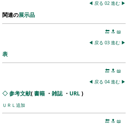
◀
戻る
02
進む
▶
関連の
展示品
🔚
🔝
📖
◀
戻る
03
進む
▶
表
🔚
🔝
📖
◀
戻る
04
進む
▶
◇
参考文献
(
書籍
・
雑誌
・
URL
)
ＵＲＬ追加
🔚
🔝
📖