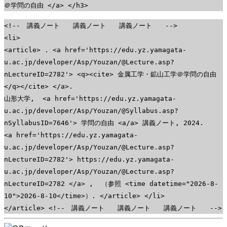
＠学問の自由 </a> </h3>
<!-- 講義ノート 講義ノート 講義ノート -->
<li>
<article> . <a href='https://edu.yz.yamagata-
u.ac.jp/developer/Asp/Youzan/@Lecture.asp?
nLectureID=2782'> <q><cite> 金属工学・鉱山工学＠学問の自由
</q></cite> </a>.
山形大学, <a href='https://edu.yz.yamagata-
u.ac.jp/developer/Asp/Youzan/@Syllabus.asp?
nSyllabusID=7646'> 学問の自由 <a/a> 講義ノート, 2024.
<a href='https://edu.yz.yamagata-
u.ac.jp/developer/Asp/Youzan/@Lecture.asp?
nLectureID=2782'> https://edu.yz.yamagata-
u.ac.jp/developer/Asp/Youzan/@Lecture.asp?
nLectureID=2782 </a> , （参照 <time datetime="2026-8-
10">2026-8-10</time>）. </article> </li>
</article> <!-- 講義ノート 講義ノート 講義ノート -->