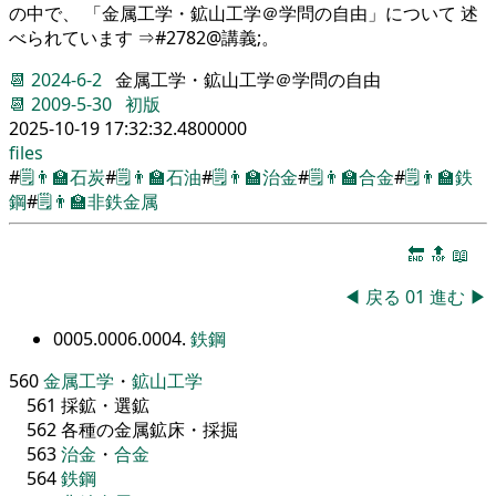
の中で、 「金属工学・鉱山工学＠学問の自由」について 述
べられています ⇒#2782@講義;。
📆
2024-6-2
金属工学・鉱山工学＠学問の自由
📆
2009-5-30
初版
2025-10-19 17:32:32.4800000
files
#
🗒️
👨‍🏫
石炭
#
🗒️
👨‍🏫
石油
#
🗒️
👨‍🏫
治金
#
🗒️
👨‍🏫
合金
#
🗒️
👨‍🏫
鉄
鋼
#
🗒️
👨‍🏫
非鉄金属
🔚
🔝
📖
◀
戻る
01
進む
▶
0005.0006.0004.
鉄鋼
560
金属
工学
・
鉱山
工学
561
採鉱
・
選鉱
562
各種の金属鉱床
・
採掘
563
治金
・
合金
564
鉄鋼