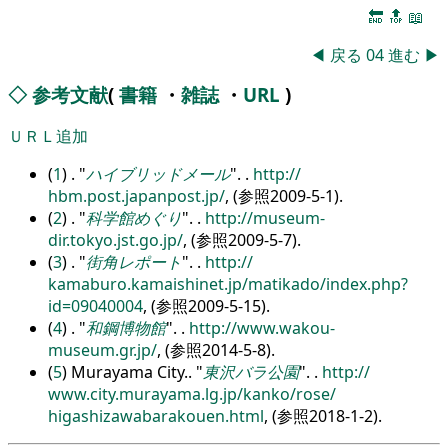
🔚
🔝
📖
◀
戻る
04
進む
▶
◇
参考文献
(
書籍
・
雑誌
・
URL
)
ＵＲＬ追加
(
1
) .
ハイブリッドメール
.
.
http:/
/
hbm.post.japanpost.jp/
, (参照2009-5-1).
(
2
) .
科学館めぐり
.
.
http:/
/
museum-
dir.tokyo.jst.go.jp/
, (参照2009-5-7).
(
3
) .
街角レポート
.
.
http:/
/
kamaburo.kamaishinet.jp/
matikado/
index.php?
id=09040004
, (参照2009-5-15).
(
4
) .
和鋼博物館
.
.
http:/
/
www.wakou-
museum.gr.jp/
, (参照2014-5-8).
(
5
) Murayama City..
東沢バラ公園
.
.
http:/
/
www.city.murayama.lg.jp/
kanko/
rose/
higashizawabarakouen.html
, (参照2018-1-2).