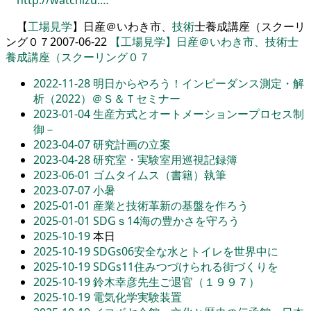
【
工場見学
】
日産
＠
いわき市
、
技術
士養成講座（
スクーリ
ング
０７
2007-06-22
【工場見学】日産＠いわき市、技術士
養成講座（スクーリング０７
2022-11-28
明日からやろう！インピーダンス測定・解
析（2022）＠Ｓ＆Ｔセミナー
2023-01-04
生産方式とオートメーションープロセス制
御－
2023-04-07
研究計画の立案
2023-04-28
研究室・実験室用巡視記録簿
2023-06-01
ゴムタイムス（書籍）執筆
2023-07-07
小暑
2025-01-01
産業と技術革新の基盤を作ろう
2025-01-01
SDGｓ14海の豊かさを守ろう
2025-10-19
本日
2025-10-19
SDGs06安全な水とトイレを世界中に
2025-10-19
SDGs11住みつづけられる街づくりを
2025-10-19
鈴木幸彦先生ご退官（１９９７）
2025-10-19
電気化学実験装置