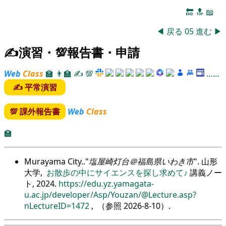
🔚
🔝
📖
◀
戻る
05
進む
▶
✍演習・💯報告書・申請
Web
Class
🏫
👨‍🏫
✍
💯
……
✍ 平常演習
💯 課外報告書
Web
Class
🏫
Murayama City..
塩屋崎灯台＠福島県いわき市
. 山形
大学,
お散歩の中にサイエンスを探し求めて♪
講義ノー
ト, 2024.
https://edu.yz.yamagata-
u.ac.jp/developer/Asp/Youzan/@Lecture.asp?
nLectureID=1472
, （参照
2026-8-10
）.