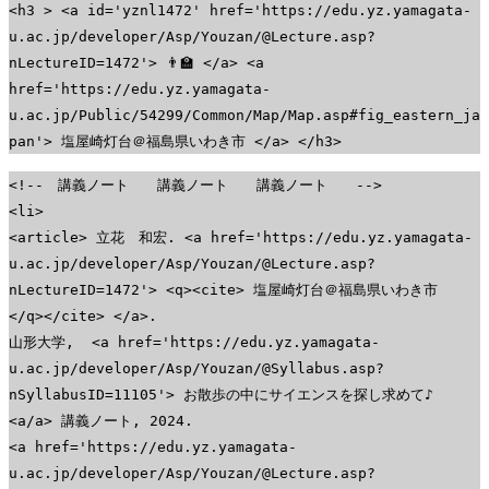
<h3 > <a id='yznl1472' href='https://edu.yz.yamagata-
u.ac.jp/developer/Asp/Youzan/@Lecture.asp?
nLectureID=1472'> 👨‍🏫 </a> <a
href='https://edu.yz.yamagata-
u.ac.jp/Public/54299/Common/Map/Map.asp#fig_eastern_ja
pan'> 塩屋崎灯台＠福島県いわき市 </a> </h3>
<!-- 講義ノート 講義ノート 講義ノート -->
<li>
<article> 立花 和宏. <a href='https://edu.yz.yamagata-
u.ac.jp/developer/Asp/Youzan/@Lecture.asp?
nLectureID=1472'> <q><cite> 塩屋崎灯台＠福島県いわき市
</q></cite> </a>.
山形大学, <a href='https://edu.yz.yamagata-
u.ac.jp/developer/Asp/Youzan/@Syllabus.asp?
nSyllabusID=11105'> お散歩の中にサイエンスを探し求めて♪
<a/a> 講義ノート, 2024.
<a href='https://edu.yz.yamagata-
u.ac.jp/developer/Asp/Youzan/@Lecture.asp?