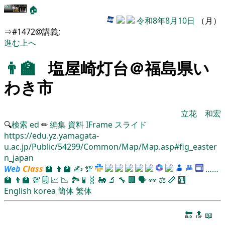
🏠
令和8年8月10日
（月）
⇒#1472@講義;
進む
上へ
👨‍🏫
塩屋崎灯台＠福島県い
わき市
立花 和宏
🔍
検索
ed
✏
編集
資料
IFrame
スライド
https://edu.yz.yamagata-
u.ac.jp/Public/54299/Common/Map/Map.asp#fig_easter
n_japan
Web
Class
🏫
👨‍🏫
✍
💯
……
🏫
👨‍🏫
💯
🗒️
📈
📉
🏞
🧪
🧬
🚂
🔬
🔧
🏢
🗣️
👀
⚖️
📏
🧮
English
korea
簡体
繁体
🔚
🔝
📖