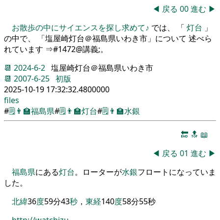
◀
戻る
00
進む
▶
お散歩の中にサイエンスを探し求めて♪
では、 「
灯台
」
の中で、 「塩屋崎灯台＠福島県いわき市」について 述べら
れています ⇒#1472@講義;。
📆
2024-6-2
塩屋崎灯台＠福島県いわき市
📆
2007-6-25
初版
2025-10-19 17:32:32.4800000
files
#
🗒️
👨‍🏫
福島県
#
🗒️
👨‍🏫
灯台
#
🗒️
👨‍🏫
水銀
🔚
🔝
📖
◀
戻る
01
進む
▶
福島県
にある
灯台
。
ローター
が
水銀
フロート
になっていま
した
。
北緯
36
度
59
分
43
秒
，
東経
140
度
58
分
55
秒
http://watchizu.…