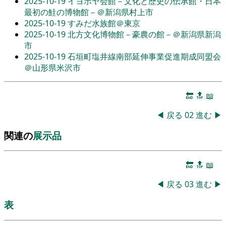
2025-10-19
イヨボヤ会館－文化と歴史の伝承館・日本
最初の鮭の博物館－＠新潟県村上市
2025-10-19
すみだ水族館＠東京
2025-10-19
北方文化博物館－豪農の館－＠新潟県新潟
市
2025-10-19
石垣町塩井線南部延伸事業促進期成同盟会
＠山形県米沢市
🔚
🔝
📖
◀
戻る
02
進む
▶
関連の
展示品
🔚
🔝
📖
◀
戻る
03
進む
▶
表