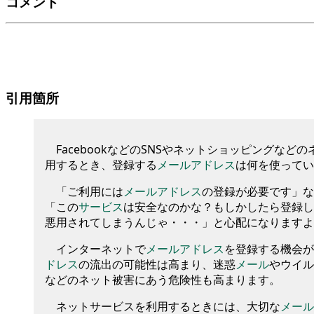
コメント
引用箇所
FacebookなどのSNSや
ネ
ッ
トショ
ッ
ピング
などの
用するとき
、
登録する
メールアドレス
は何
を
使ってい
「
ご利用には
メールアドレス
の登録が必要です
」
な
「
この
サービス
は安全なのかな？もしかしたら登録し
悪用されてしまうんじゃ
・
・
・
」
と心配になりますよ
インターネ
ッ
ト
で
メールアドレス
を
登録する機会が
ドレス
の流出の可能性は高まり
、
迷惑
メール
や
ウイル
などの
ネ
ッ
ト
被害にあう危険性も高まります
。
ネ
ッ
トサービス
を
利用するときには
、
大切な
メール