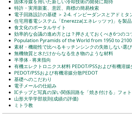
固体冷媒を用いた新しい冷却技術の開発に期待
特許・実用新案、意匠、商標の簡易検索
電子回路設計の基礎 ＞ 2-4. インピーダンスとアドミタ
住宅用蓄電システム「Enerezza(エネレッツァ)」を製
食文化のポータルサイト
効率的な会議の進め方とは？押さえておくべき6つのコ
Population Pyramids of the World from 1950 to 2100
素材・機能性で比べるキッチンシンクの失敗しない選び
無機物質と水だけからなる生き物のような材料
半導体 - 将来指向
有機エレクトロニクス材料 PEDOT/PSSおよび有機溶媒分
PEDOT/PSSおよび有機溶媒分散PEDOT
基礎へのこだわり
電子メールの仕組み
ICチップと写真の深い関係回路を「焼き付ける」フォ
山形大学学部規則(成績の評価)
ミトラ教