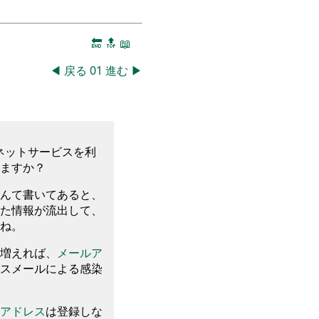
🔚
🔝
📖
◀
戻る
01
進む
▶
ネ
ッ
トサービス
を
利
ますか？
んて書いてあると
、
た情報が流出して
、
ね
。
増えれば
、
メールア
スメール
による感染
アドレス
は登録しな