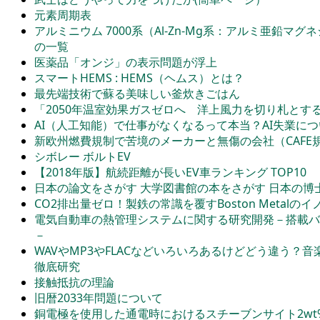
元素周期表
アルミニウム 7000系（Al-Zn-Mg系：アルミ亜鉛マ
の一覧
医薬品「オンジ」の表示問題が浮上
スマートHEMS : HEMS（ヘムス）とは？
最先端技術で蘇る美味しい釜炊きごはん
「2050年温室効果ガスゼロへ 洋上風力を切り札と
AI（人工知能）で仕事がなくなるって本当？AI失業に
新欧州燃費規制で苦境のメーカーと無傷の会社（CAFE
シボレー ボルトEV
【2018年版】航続距離が長いEV車ランキング TOP10
日本の論文をさがす 大学図書館の本をさがす 日本の博
CO2排出量ゼロ！製鉄の常識を覆すBoston Metalの
電気自動車の熱管理システムに関する研究開発－搭載バ
－
WAVやMP3やFLACなどいろいろあるけどどう違う？
徹底研究
接触抵抗の理論
旧暦2033年問題について
銅電極を使用した通電時におけるスチーブンサイト2wt