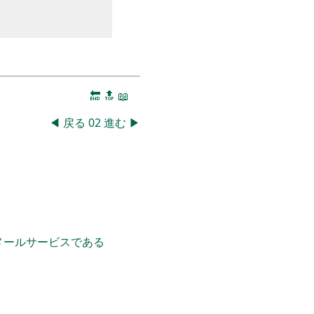
🔚
🔝
📖
◀
戻る
02
進む
▶
のメールサービスである