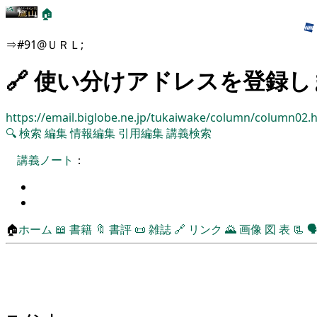
🏠
⇒#91@ＵＲＬ;
🔗 使い分けアドレスを登録
https://email.biglobe.ne.jp/tukaiwake/column/column02.
🔍
検索
編集
情報編集
引用編集
講義検索
講義ノート
：
🏠
ホーム
📖
書籍
🔖
書評
📜
雑誌
🔗
リンク
🌄
画像
図
表
📃
🗣