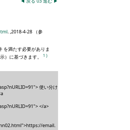
◀
戻る
03
進む
▶
html
.
,
2018-4-28
（参
 を満たす必要がありま
1
)
明示）に基づきます。
iew.asp?nURLID=91"> 使い分け
<a
.asp?nURLID=91"> </a>
mn02.html">https://email.