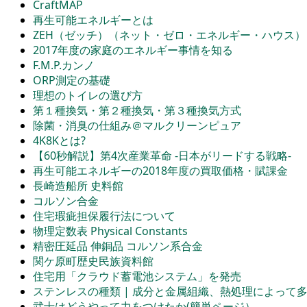
CraftMAP
再生可能エネルギーとは
ZEH（ゼッチ）（ネット・ゼロ・エネルギー・ハウス）
2017年度の家庭のエネルギー事情を知る
F.M.P.カンノ
ORP測定の基礎
理想のトイレの選び方
第１種換気・第２種換気・第３種換気方式
除菌・消臭の仕組み＠マルクリーンピュア
4K8Kとは?
【60秒解説】第4次産業革命 -日本がリードする戦略-
再生可能エネルギーの2018年度の買取価格・賦課金
長崎造船所 史料館
コルソン合金
住宅瑕疵担保履行法について
物理定数表 Physical Constants
精密圧延品 伸銅品 コルソン系合金
関ケ原町歴史民族資料館
住宅用「クラウド蓄電池システム」を発売
ステンレスの種類 | 成分と金属組織、熱処理によって
武士はどうやって力をつけたか(簡単ページ）