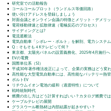
研究室での活動報告
コールコールプロット（ランドルス等価回路）
使い分けアドレスを登録しましょう
対面会議とオンライン会議の特徴とメリット・デメリッ
電荷移動律速と拡散律速（電極反応のプロセス）
サイディングとは?
電流遮断法
電気自動車「シボレー・ボルト」を解剖、電力システムの秘
Q：そもそも４Kテレビって何？
東京都、太陽光パネルの設置義務化、2025年4月施行へ
EVの電費
国際単位系（SI）
平成30年著作権法改正によって、企業の実務はどう変
高性能な大型電気自動車には、高性能なバッテリー熱管
ボルトEV
リチウムイオン電池の緩和（過渡特性）について
戦時統制時代
燃費の出し方はどう計算すればいい？カタログ燃費では
ケーブルテレビの展開
グラスウール断熱材は内部結露が起きやすい？