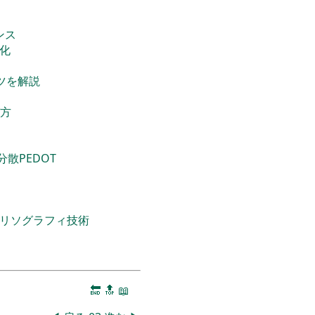
ンス
品化
ツを解説
方
散PEDOT
トリソグラフィ技術
🔚
🔝
📖