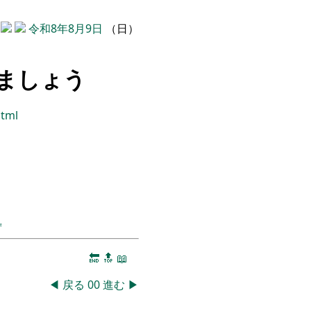
令和8年8月9日
（日）
しましょう
html
️
🔚
🔝
📖
◀
戻る
00
進む
▶