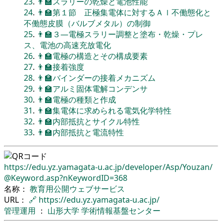
23
.
👨‍🏫スラリーの乾燥と電池性能
24
.
👨‍🏫第１節 正極集電体に対するＡｌ不働態化と
不働態皮膜（バルブメタル）の制御
25
.
👨‍🏫３―電極スラリー調整と塗布・乾燥・プレ
ス、電池の高速充放電化
26
.
👨‍🏫電極の構造とその構成要素
27
.
👨‍🏫接着強度
28
.
👨‍🏫バインダーの接着メカニズム
29
.
👨‍🏫アルミ固体電解コンデンサ
30
.
👨‍🏫電極の種類と作成
31
.
👨‍🏫集電体に求められる電気化学特性
32
.
👨‍🏫内部抵抗とサイクル特性
33
.
👨‍🏫内部抵抗と電流特性
https://edu.yz.yamagata-u.ac.jp/
developer/
Asp/
Youzan/
@Keyword.asp?nKeywordID=368
名称：
教育用公開ウェブサービス
URL：
🔗
https://edu.yz.yamagata-u.ac.jp/
管理運用
：
山形大学
学術情報基盤センター