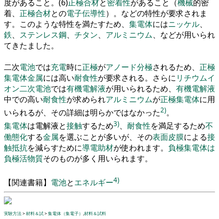
度があること
。
(
6
)
正極
合材
と
密着性
が
あること
（
機械
的密
着
、
正極
合材
と
の
電子伝導
性
）
。
などの特性が要求されま
す
。
このような特性
を
満たすため
、
集電体
には
ニッケル
、
鉄
、
ステンレス
鋼
、
チタン
、
アルミニウム
、
などが用いられ
てきたました
。
二
次
電池
では
充電
時に
正極
が
アノード
分極
されるため
、
正極
集電体
金属
には高い
耐食性
が要求される
。
さらに
リチウムイ
オン二次電池
では
有機電解液
が用いられるため
、
有機電解液
中での高い
耐食性
が求められ
アルミニウム
が
正極集電体
に用
2)
いられるが
、
その詳細は明らかではなかった
。
3)
集電体
は電解液と
接触
するため
、
耐食性
を
満足するため
不
働態化
する
金属
を
選ぶことが多いが
、
その
表面
皮膜
による
接
触抵抗
を
減らすために
導電助材
が使われます
。
負極集電体
は
負極活物質
そのものが多く用いられます
。
4)
【
関連書籍
】
電池
と
エネルギー
実験方法
>
材料＆試
>
集電体（集電子）
,
材料＆試料