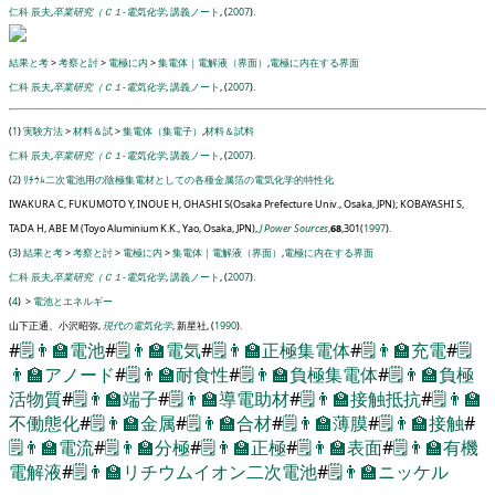
仁科 辰夫
,
卒業研究（Ｃ１-電気化学
,
講義ノート
, (
2007
).
結果と考
>
考察と討
>
電極に内
>
集電体｜電解液（界面）
,
電極に内在する界面
仁科 辰夫
,
卒業研究（Ｃ１-電気化学
,
講義ノート
, (
2007
).
(
1
)
実験方法
>
材料＆試
>
集電体（集電子）
,
材料＆試料
仁科 辰夫
,
卒業研究（Ｃ１-電気化学
,
講義ノート
, (
2007
).
(
2
)
ﾘﾁｳﾑ二次電池用の陰極集電材としての各種金属箔の電気化学的特性化
IWAKURA C, FUKUMOTO Y, INOUE H, OHASHI S(Osaka Prefecture Univ., Osaka, JPN); KOBAYASHI S,
TADA H, ABE M (Toyo Aluminium K.K., Yao, Osaka, JPN),
J Power Sources
,
68
,301(
1997
).
(
3
)
結果と考
>
考察と討
>
電極に内
>
集電体｜電解液（界面）
,
電極に内在する界面
仁科 辰夫
,
卒業研究（Ｃ１-電気化学
,
講義ノート
, (
2007
).
(
4
)
>
電池とエネルギー
山下正通、小沢昭弥,
現代の電気化学
, 新星社, (
1990
).
#
🗒️
👨‍🏫
電池
#
🗒️
👨‍🏫
電気
#
🗒️
👨‍🏫
正極集電体
#
🗒️
👨‍🏫
充電
#
🗒️
👨‍🏫
アノード
#
🗒️
👨‍🏫
耐食性
#
🗒️
👨‍🏫
負極集電体
#
🗒️
👨‍🏫
負極
活物質
#
🗒️
👨‍🏫
端子
#
🗒️
👨‍🏫
導電助材
#
🗒️
👨‍🏫
接触抵抗
#
🗒️
👨‍🏫
不働態化
#
🗒️
👨‍🏫
金属
#
🗒️
👨‍🏫
合材
#
🗒️
👨‍🏫
薄膜
#
🗒️
👨‍🏫
接触
#
🗒️
👨‍🏫
電流
#
🗒️
👨‍🏫
分極
#
🗒️
👨‍🏫
正極
#
🗒️
👨‍🏫
表面
#
🗒️
👨‍🏫
有機
電解液
#
🗒️
👨‍🏫
リチウムイオン二次電池
#
🗒️
👨‍🏫
ニッケル