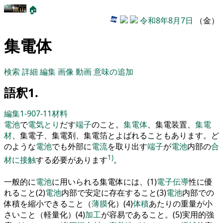
🏠
令和8年8月7日
（金）
集電体
検索
詳細
編集
画像
動画
意味の追加
語釈1.
編集1-907-11
材料
電池
で
電気
とり
だす
端子
の
こと
。
集電体
、
集電装置
、
集電
材
、
集電子
、
集電剤
、
集電箔とよばれることもあります
。
ど
のような
電池
でも外部に
電流
を
取り出す
端子
が
電池
内部の
合
1)
材
に
接触
する必要があります
。
一
般的に
電池
に用いられる集電体には
、
(
1
)
電子伝導
性に優
れること
(
2
)
電池
内部で安定に存在すること
(
3
)
電池
内部での
体積
を
縮小できること
（
薄膜
化
）
(
4
)
体積
あたりの重量が小
さいこと
（
軽量化
）
(
4
)
加工
が
容易であること
。
(
5
)
実用的強