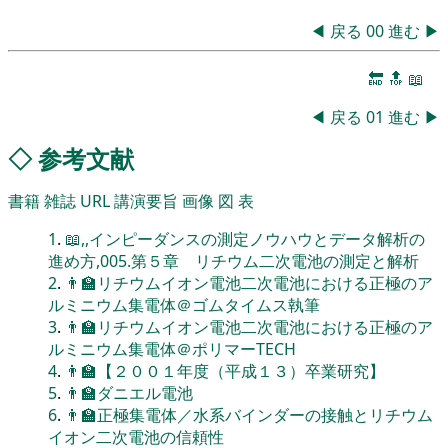
◀
戻る
00
進む
▶
🔚
🔝
📖
◀
戻る
01
進む
▶
◇
参考文献
書籍
雑誌
URL
講演要旨
画像
図
表
1
.
📖,,インピーダンスの測定ノウハウとデータ解析の
進め方,005.第５章 リチウム二次電池の測定と解析
2
.
👨‍🏫リチウムイオン電池二次電池における正極のア
ルミニウム集電体＠ゴムタイムス執筆
3
.
👨‍🏫リチウムイオン電池二次電池における正極のア
ルミニウム集電体＠ポリマーTECH
4
.
👨‍🏫【２００１年度（平成１３）卒業研究】
5
.
👨‍🏫ダニエル電池
6
.
👨‍🏫正極集電体／水系バインダーの接触とリチウム
イオン二次電池の信頼性