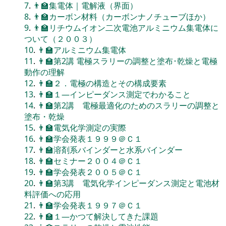
7
.
👨‍🏫集電体｜電解液（界面）
8
.
👨‍🏫カーボン材料（カーボンナノチューブほか）
9
.
👨‍🏫リチウムイオン二次電池アルミニウム集電体に
ついて（２００３）
10
.
👨‍🏫アルミニウム集電体
11
.
👨‍🏫第2講 電極スラリーの調整と塗布･乾燥と電極
動作の理解
12
.
👨‍🏫２．電極の構造とその構成要素
13
.
👨‍🏫１―インピーダンス測定でわかること
14
.
👨‍🏫第2講 電極最適化のためのスラリーの調整と
塗布・乾燥
15
.
👨‍🏫電気化学測定の実際
16
.
👨‍🏫学会発表１９９９＠Ｃ１
17
.
👨‍🏫溶剤系バインダーと水系バインダー
18
.
👨‍🏫セミナー２００４＠Ｃ１
19
.
👨‍🏫学会発表２００５＠Ｃ１
20
.
👨‍🏫第3講 電気化学インピーダンス測定と電池材
料評価への応用
21
.
👨‍🏫学会発表１９９７＠Ｃ１
22
.
👨‍🏫１―かつて解決してきた課題