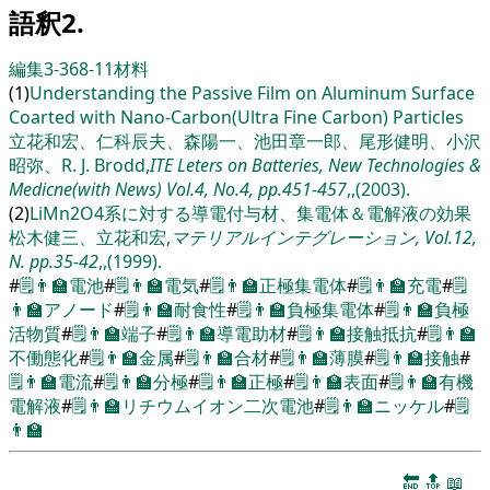
語釈2.
編集3-368-11
材料
(1)
Understanding the Passive Film on Aluminum Surface
Coarted with Nano-Carbon(Ultra Fine Carbon) Particles
立花和宏、仁科辰夫、森陽一、池田章一郎、尾形健明、小沢
昭弥、R. J. Brodd,
ITE Leters on Batteries, New Technologies &
Medicne(with News) Vol.4, No.4, pp.451-457
,,(2003).
(2)
LiMn2O4系に対する導電付与材、集電体＆電解液の効果
松木健三、立花和宏,
マテリアルインテグレーション, Vol.12,
N. pp.35-42
,,(1999).
#
🗒️
👨‍🏫
電池
#
🗒️
👨‍🏫
電気
#
🗒️
👨‍🏫
正極集電体
#
🗒️
👨‍🏫
充電
#
🗒️
👨‍🏫
アノード
#
🗒️
👨‍🏫
耐食性
#
🗒️
👨‍🏫
負極集電体
#
🗒️
👨‍🏫
負極
活物質
#
🗒️
👨‍🏫
端子
#
🗒️
👨‍🏫
導電助材
#
🗒️
👨‍🏫
接触抵抗
#
🗒️
👨‍🏫
不働態化
#
🗒️
👨‍🏫
金属
#
🗒️
👨‍🏫
合材
#
🗒️
👨‍🏫
薄膜
#
🗒️
👨‍🏫
接触
#
🗒️
👨‍🏫
電流
#
🗒️
👨‍🏫
分極
#
🗒️
👨‍🏫
正極
#
🗒️
👨‍🏫
表面
#
🗒️
👨‍🏫
有機
電解液
#
🗒️
👨‍🏫
リチウムイオン二次電池
#
🗒️
👨‍🏫
ニッケル
#
🗒️
👨‍🏫
🔚
🔝
📖