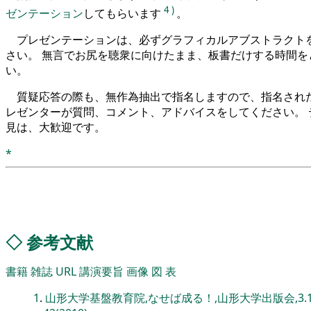
4
)
ゼンテーション
してもらいます
。
プレゼンテーションは、必ずグラフィカルアブストラクト
さい。 無言でお尻を聴衆に向けたまま、板書だけする時間を
い。
質疑応答の際も、無作為抽出で指名しますので、指名され
レゼンターが質問、コメント、アドバイスをしてください。 
見は、大歓迎です。
*
◇
参考文献
書籍
雑誌
URL
講演要旨
画像
図
表
1
.
山形大学基盤教育院,なせば成る！,山形大学出版会,3.1