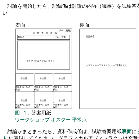
討論を開始したら、記録係は討論の内容（議事）を試験答
い。
表面
裏面
日付（西暦）
試 験 答 案 用 紙
・討論内容
科目名
グループ名
グラフィカルアブストラクト
・グラフィカルアブストラクトの下書きなど
学生証
学生証
学生証
学籍番号、氏名
学籍番号、氏名
学籍番号、氏名
役割
役割
役割
学生証
学生証
学生証
学籍番号、氏名
学籍番号、氏名
学籍番号、氏名
役割
役割
役割
図
1
.
答案用紙
ワークショップ
ポスター
平常点
討論がまとまったら、資料作成係は、試験答案用紙
表面
に
ト
に表現してください。グラフィカルアブストラクトは
文章