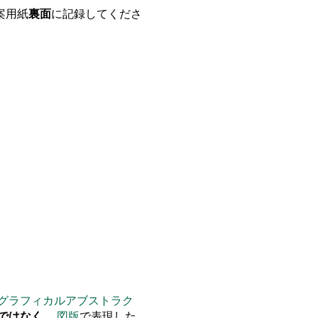
案用紙
裏面
に記録してくださ
グラフィカルアブストラク
ではなく
、
図版
で表現した