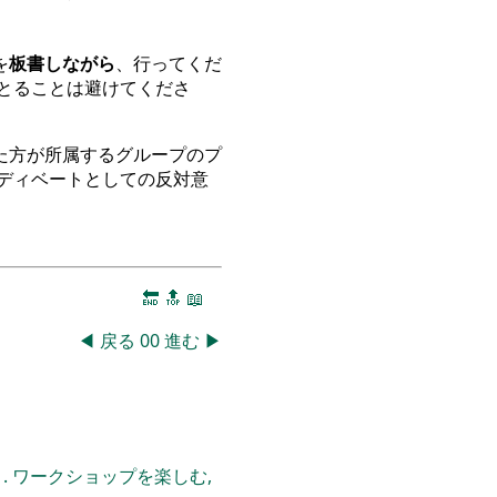
を
板書しながら
、行ってくだ
とることは避けてくださ
た方が所属するグループのプ
ディベートとしての反対意
🔚
🔝
📖
◀
戻る
00
進む
▶
. ワークショップを楽しむ,