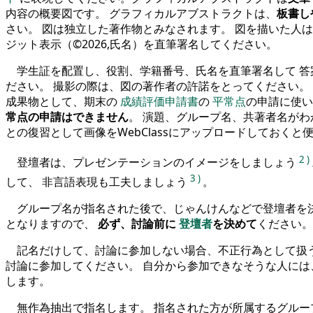
内容の概要図です。 グラフィカルアブストラクトは、
板書し
さい。 図は独立した著作物とみなされます。 図を描いた人
ジット表示（©2026,氏名）を直筆署名してください。
学生証を配置し、役割、学籍番号、氏名を直筆署名して 答
ださい。 撮影の際は、図の著作者の許諾をとってください。
成果物として、期末の
成績評価申請書
の
平常点
の申請に使い
常点の申請はできません
。 演題、グループ名、共著者名が
との復習として画像をWebClassにアップロードしておくと
2
)
登壇者は、プレゼンテーションのイメージをしましょう
3
)
して、 非言語表現も工夫しましょう
。
グループ名が指名された後で、じゃんけんなどで登壇者を
となりますので、
必ず、討論前に
登壇者
を決めて
ください。
記名だけして、討論に参加しない場合、不正行為として扱
討論に参加してください。 自分から参加できなそうな人には
します。
無作為抽出で指名します。 指名された方が所属するグル