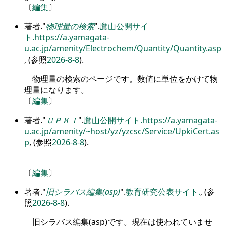
〔
編集
〕
著者.
物理量の検索
.
鷹山公開サイ
ト.
https://a.yamagata-
u.ac.jp/amenity/Electrochem/Quantity/Quantity.asp
, (参照
2026-8-8
).
物理量の検索のページです。数値に単位をかけて物
理量になります。
〔
編集
〕
著者.
ＵＰＫＩ
.
鷹山公開サイト.
https://a.yamagata-
u.ac.jp/amenity/~host/yz/yzcsc/Service/UpkiCert.as
p
, (参照
2026-8-8
).
〔
編集
〕
著者.
旧シラバス編集(asp)
.
教育研究公表サイト.
, (参
照
2026-8-8
).
旧シラバス編集(asp)です。現在は使われていませ