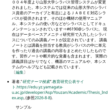
００４年度より山形大学シラバス管理システムが変更
されました。本システムでは従来の山形大学のシラバ
ス資産のアーカイブと有志によるＪＡＢＥＥ対応シラ
バスが提供されます。そのほか機材の使用マニュア
ル、本システムの使い方などがシラバスとしてドキュ
メンテーションされています⇒#6190@シラバス;。 現
在はデータベースアメニティ研究所で入力したシラバ
スについてのみ講義ノートが設定されています。 講義
ノートとは講義を担当する教員がシラバスの中に単元
を作ったり過去の講義の内容をまとめたりしたもので
す。習作ノートや断片的な覚書も含まれます。 実際の
講義課目ばかりでなく、機器のマニュアルや、本シス
テムのヘルプなども記載されています。
〔
編集
〕
著者.
研究テーマ検索
.
教育研究公表サイ
ト.
https://edu.yz.yamagata-
u.ac.jp/developer/Asp/Youzan/Academic/Thesis_Ind
ex.asp
, (参照
2026-8-8
).
サンプル