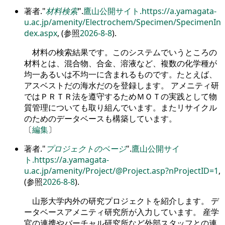
著者.
材料検索
.
鷹山公開サイト.
https://a.yamagata-
u.ac.jp/amenity/Electrochem/Specimen/SpecimenIn
dex.aspx
, (参照
2026-8-8
).
材料の検索結果です。このシステムでいうところの
材料とは、混合物、合金、溶液など、複数の化学種が
均一あるいは不均一に含まれるものです。たとえば、
アスベストだの海水だのを登録します。 アメニティ研
ではＰＲＴＲ法を遵守するためＭＯＴの実践として物
質管理についても取り組んでいます。またリサイクル
のためのデータベースも構築しています。
〔
編集
〕
著者.
プロジェクトのページ
.
鷹山公開サイ
ト.
https://a.yamagata-
u.ac.jp/amenity/Project/@Project.asp?nProjectID=1
,
(参照
2026-8-8
).
山形大学内外の研究プロジェクトを紹介します。 デ
ータベースアメニティ研究所が入力しています。 産学
官の連携やバーチャル研究所など外部スタッフとの連