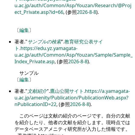
u.ac.jp/auth/Common/Asp/Youzan/Research/@Proj
ect_Private.asp?id=66
, (参照
2026-8-8
).
〔
編集
〕
著者.
サンプルの検索
.
教育研究公表サイ
ト.
https://edu.yz.yamagata-
u.ac.jp/auth/Common/Asp/Youzan/Sample/Sample_
Index_Private.asp
, (参照
2026-8-8
).
サンプル
〔
編集
〕
著者.
文献紹介
.
鷹山公開サイト.
https://a.yamagata-
u.ac.jp/amenity/Publication/PublicationWeb.aspx?
nPublicationID=22
, (参照
2026-8-8
).
このページは文献の紹介のページです。自分の文献
を紹介したり、他者の文献を紹介します。現時点では
データベースアメニティ研究所が入力した情報です。