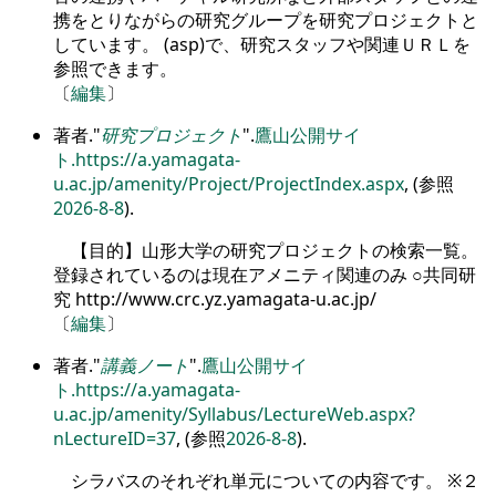
携をとりながらの研究グループを研究プロジェクトと
しています。 (asp)で、研究スタッフや関連ＵＲＬを
参照できます。
〔
編集
〕
著者.
研究プロジェクト
.
鷹山公開サイ
ト.
https://a.yamagata-
u.ac.jp/amenity/Project/ProjectIndex.aspx
, (参照
2026-8-8
).
【目的】山形大学の研究プロジェクトの検索一覧。
登録されているのは現在アメニティ関連のみ ○共同研
究 http://www.crc.yz.yamagata-u.ac.jp/
〔
編集
〕
著者.
講義ノート
.
鷹山公開サイ
ト.
https://a.yamagata-
u.ac.jp/amenity/Syllabus/LectureWeb.aspx?
nLectureID=37
, (参照
2026-8-8
).
シラバスのそれぞれ単元についての内容です。 ※２