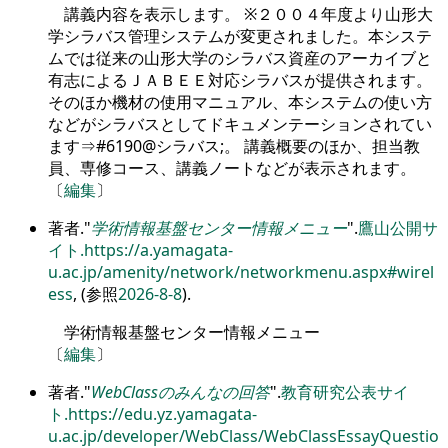
講義内容を表示します。 ※２００４年度より山形大
学シラバス管理システムが変更されました。本システ
ムでは従来の山形大学のシラバス資産のアーカイブと
有志によるＪＡＢＥＥ対応シラバスが提供されます。
そのほか機材の使用マニュアル、本システムの使い方
などがシラバスとしてドキュメンテーションされてい
ます⇒#6190@シラバス;。 講義概要のほか、担当教
員、専修コース、講義ノートなどが表示されます。
〔
編集
〕
著者.
学術情報基盤センター情報メニュー
.
鷹山公開サ
イト.
https://a.yamagata-
u.ac.jp/amenity/network/networkmenu.aspx#wirel
ess
, (参照
2026-8-8
).
学術情報基盤センター情報メニュー
〔
編集
〕
著者.
WebClassのみんなの回答
.
教育研究公表サイ
ト.
https://edu.yz.yamagata-
u.ac.jp/developer/WebClass/WebClassEssayQuestio