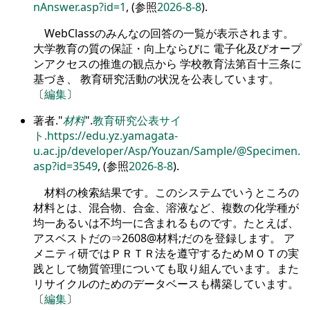
nAnswer.asp?id=1
, (参照
2026-8-8
).
WebClassのみんなの回答の一覧が表示されます。
大学教育の質の保証・向上ならびに 電子化及びオープ
ンアクセスの推進の観点から 学校教育法第百十三条に
基づき、 教育研究活動の状況を公表しています。
〔
編集
〕
著者.
材料
.
教育研究公表サイ
ト.
https://edu.yz.yamagata-
u.ac.jp/developer/Asp/Youzan/Sample/@Specimen.
asp?id=3549
, (参照
2026-8-8
).
材料の検索結果です。このシステムでいうところの
材料とは、混合物、合金、溶液など、複数の化学種が
均一あるいは不均一に含まれるものです。たとえば、
アスベストだの⇒2608@材料;だのを登録します。 ア
メニティ研ではＰＲＴＲ法を遵守するためＭＯＴの実
践として物質管理についても取り組んでいます。また
リサイクルのためのデータベースも構築しています。
〔
編集
〕