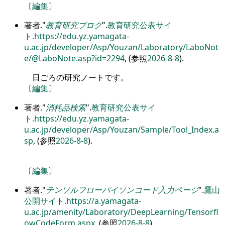
〔
編集
〕
著者.
教育研究ブログ
.
教育研究公表サイ
ト.
https://edu.yz.yamagata-
u.ac.jp/developer/Asp/Youzan/Laboratory/LaboNot
e/@LaboNote.asp?id=2294
, (参照
2026-8-8
).
日ごろの研究ノートです。
〔
編集
〕
著者.
消耗品検索
.
教育研究公表サイ
ト.
https://edu.yz.yamagata-
u.ac.jp/developer/Asp/Youzan/Sample/Tool_Index.a
sp
, (参照
2026-8-8
).
〔
編集
〕
著者.
テンソルフローパイソンコード入力ページ
.
鷹山
公開サイト.
https://a.yamagata-
u.ac.jp/amenity/Laboratory/DeepLearning/Tensorfl
owCodeForm.aspx
, (参照
2026-8-8
).