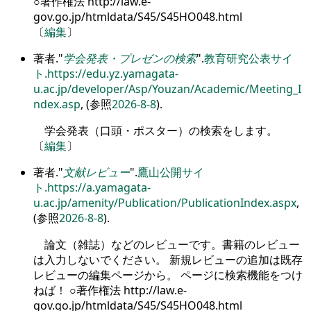
○著作権法 http://law.e-
gov.go.jp/htmldata/S45/S45HO048.html
〔
編集
〕
著者.
学会発表・プレゼンの検索
.
教育研究公表サイ
ト.
https://edu.yz.yamagata-
u.ac.jp/developer/Asp/Youzan/Academic/Meeting_I
ndex.asp
, (参照
2026-8-8
).
学会発表（口頭・ポスター）の検索をします。
〔
編集
〕
著者.
文献レビュー
.
鷹山公開サイ
ト.
https://a.yamagata-
u.ac.jp/amenity/Publication/PublicationIndex.aspx
,
(参照
2026-8-8
).
論文（雑誌）などのレビューです。書籍のレビュー
は入力しないでください。 新規レビューの追加は既存
レビューの編集ページから。 ページに検索機能をつけ
ねば！ ○著作権法 http://law.e-
gov.go.jp/htmldata/S45/S45HO048.html