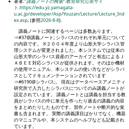
著者.
講義ノートの検索
.
教育研究公表サイ
ト.
https://edu.yz.yamagata-
u.ac.jp/developer/Asp/Youzan/Lecture/Lecture_Ind
ex.asp
, (参照
2026-8-8
).
講義ノートに関連するページは多数あります。
⇒#37@講義ノート; シラバスのそれぞれ単元について
の内容です。 ※２００４年度より山形大学シラバス管
理システムが変更されました。本システムでは従来の
山形大学のシラバス資産のアーカイブと有志によるＪ
ＡＢＥＥ対応シラバスが提供されます。そのほか機材
の使用マニュアル、本システムの使い方などがシラバ
スとしてドキュメンテーションされています
⇒#6190@シラバス;。 現在はデータベースアメニティ
研究所で入力したシラバスについてのみ講義ノートが
設定されています。 講義ノートとは講義を担当する教
員がシラバスの中に単元を作ったり過去の講義の内容
をまとめたりしたものです。習作ノートや断片的な覚
書も含まれます。 実際の講義課目ばかりでなく、機器
のマニュアルや、本システムのヘルプなども記載され
ています。