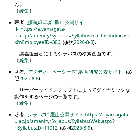
ん。
〔
編集
〕
著者.
講義担当者
.
鷹山公開サイ
ト.
https://a.yamagata-
u.ac.jp/amenity/Syllabus/SyllabusTeacherIndex.asp
x?nEmployeeID=386
, (参照
2026-8-8
).
講義担当者によるシラバスの検索画面です。
〔
編集
〕
著者.
アクティブページ一覧
.
教育研究公表サイト.
, (参
照
2026-8-8
).
サーバーサイドスクリプトによってダイナミックな
動作をするページの一覧です。
〔
編集
〕
著者.
シラバス
.
鷹山公開サイト.
https://a.yamagata-
u.ac.jp/amenity/Syllabus/SyllabusWeb.aspx?
nSyllabusID=11012
, (参照
2026-8-8
).