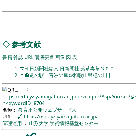
◇
参考文献
書籍
雑誌
URL
講演要旨
画像
図
表
1
.
📖朝日新聞社編,朝日新聞社,薬草毒草３００
2
.
👨‍🏫道の駅 青洲の里＠和歌山県紀の川市
https://edu.yz.yamagata-u.ac.jp/
developer/
Asp/
Youzan/
@K
nKeywordID=8704
名称：
教育用公開ウェブサービス
URL：
🔗
https://edu.yz.yamagata-u.ac.jp/
管理運用
：
山形大学
学術情報基盤センター