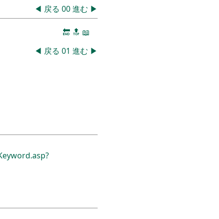
◀
戻る
00
進む
▶
🔚
🔝
📖
◀
戻る
01
進む
▶
eyword.asp?