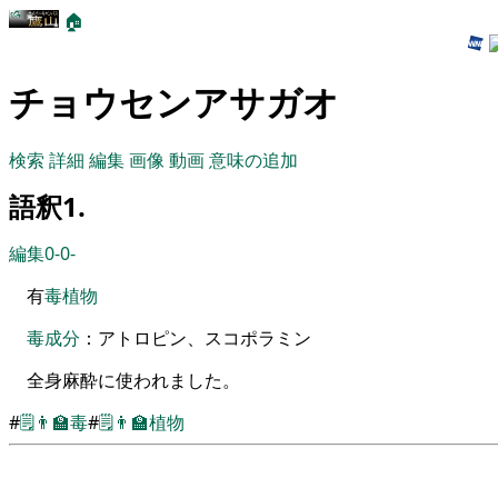
🏠
チョウセンアサガオ
検索
詳細
編集
画像
動画
意味の追加
語釈1.
編集0-0-
有
毒
植物
毒
成分
：
アトロピン
、
スコポラミン
全身麻酔に使われました
。
#
🗒️
👨‍🏫
毒
#
🗒️
👨‍🏫
植物