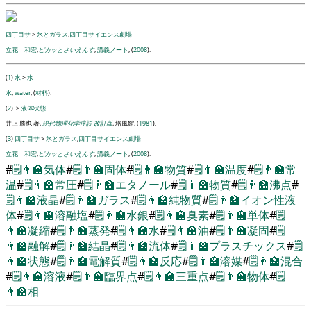
四丁目サ
>
氷とガラス
,
四丁目サイエンス劇場
立花 和宏
,
ピカッとさいえんす
,
講義ノート
, (
2008
).
(
1
)
水
>
水
水
,
water
, (
材料
).
(
2
)
>
液体状態
井上 勝也 著,
現代物理化学序説 改訂版
, 培風館, (
1981
).
(
3
)
四丁目サ
>
氷とガラス
,
四丁目サイエンス劇場
立花 和宏
,
ピカッとさいえんす
,
講義ノート
, (
2008
).
#
🗒️
👨‍🏫
気体
#
🗒️
👨‍🏫
固体
#
🗒️
👨‍🏫
物質
#
🗒️
👨‍🏫
温度
#
🗒️
👨‍🏫
常
温
#
🗒️
👨‍🏫
常圧
#
🗒️
👨‍🏫
エタノール
#
🗒️
👨‍🏫
物質
#
🗒️
👨‍🏫
沸点
#
🗒️
👨‍🏫
液晶
#
🗒️
👨‍🏫
ガラス
#
🗒️
👨‍🏫
純物質
#
🗒️
👨‍🏫
イオン性液
体
#
🗒️
👨‍🏫
溶融塩
#
🗒️
👨‍🏫
水銀
#
🗒️
👨‍🏫
臭素
#
🗒️
👨‍🏫
単体
#
🗒️
👨‍🏫
凝縮
#
🗒️
👨‍🏫
蒸発
#
🗒️
👨‍🏫
水
#
🗒️
👨‍🏫
油
#
🗒️
👨‍🏫
凝固
#
🗒️
👨‍🏫
融解
#
🗒️
👨‍🏫
結晶
#
🗒️
👨‍🏫
流体
#
🗒️
👨‍🏫
プラスチックス
#
🗒️
👨‍🏫
状態
#
🗒️
👨‍🏫
電解質
#
🗒️
👨‍🏫
反応
#
🗒️
👨‍🏫
溶媒
#
🗒️
👨‍🏫
混合
#
🗒️
👨‍🏫
溶液
#
🗒️
👨‍🏫
臨界点
#
🗒️
👨‍🏫
三重点
#
🗒️
👨‍🏫
物体
#
🗒️
👨‍🏫
相