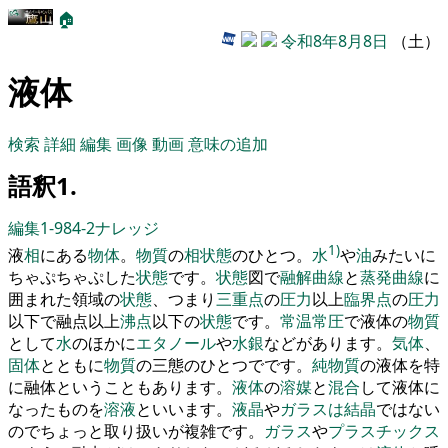
🏠
令和8年8月8日
（土）
液体
検索
詳細
編集
画像
動画
意味の追加
語釈1.
編集1-984-2
ナレッジ
1)
液
相
にある
物体
。
物質
の
相
状態
のひとつ
。
水
や
油
みたいに
ちゃぷちゃぷした
状態
です
。
状態
図で
融解
曲線
と
蒸発
曲線
に
囲まれた領域の
状態
、
つまり
三重点
の
圧力
以上
臨界点
の
圧力
以下で融点以上
沸点
以下の
状態
で
す
。
常温
常圧
で液体の
物質
として
水
のほかに
エタノール
や
水銀
などがあります
。
気体
、
固体
とともに
物質
の
三
態のひとつでです
。
純物質
の液体
を
特
に融体ということもあります
。
液体
の
溶媒
と
混合
して液体に
なったもの
を
溶液
といいます
。
液晶
や
ガラス
は
結晶
ではない
のでちょっと取り扱いが複雑です
。
ガラス
や
プラスチックス