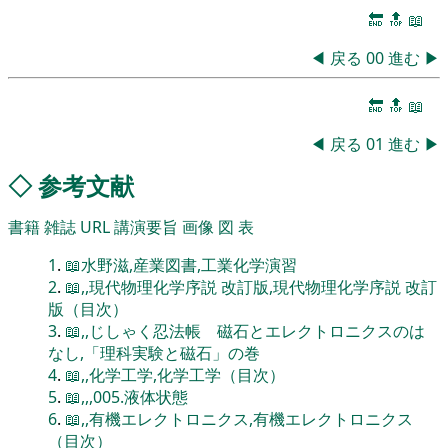
🔚
🔝
📖
◀
戻る
00
進む
▶
🔚
🔝
📖
◀
戻る
01
進む
▶
◇
参考文献
書籍
雑誌
URL
講演要旨
画像
図
表
1
.
📖水野滋,産業図書,工業化学演習
2
.
📖,,現代物理化学序説 改訂版,現代物理化学序説 改訂
版（目次）
3
.
📖,,じしゃく忍法帳 磁石とエレクトロニクスのは
なし,「理科実験と磁石」の巻
4
.
📖,,化学工学,化学工学（目次）
5
.
📖,,,005.液体状態
6
.
📖,,有機エレクトロニクス,有機エレクトロニクス
（目次）