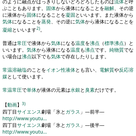
のように融点がはっきりしないどろどろしたものは
流体
と呼
ぶこともあります
。
固体
から液体になること
を
融解
、
その逆
に液体から
固体
になること
を
凝固
といいます
。
また液体から
気体
になること
を
蒸発
、
その逆に
気体
から液体になること
を
2)
凝縮
といいます
。
普通は
常圧
で液体から
気体
になる
温度
を
沸点
（
標準
沸点
）
と
いいます
。
気体
から液体になる
温度
も
沸点
です
。
純物質
でな
い場合は
沸点
以下でも
気体
で存在したりします
。
常温
溶融塩
のこと
を
イオン性液体
とも言い
、
電解質
や
反応
溶
媒
として使います
。
常温
常圧
で
単体
が液体の元素は
水銀
と
臭素
だけです
。
3)
【
動画
】
四
丁目
サイエンス
劇場
「
氷と
ガラス
」
―
前半
―
http://www.youtu…
四
丁目
サイエンス
劇場
「
氷と
ガラス
」
―
後半
―
http://www.youtu…