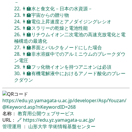
－
22
.
👨‍🏫水と食文化－日本の水資源－
23
.
👨‍🏫宇宙からの贈り物
24
.
👨‍🏫電位上昇速度とアノダイジングレシオ
25
.
👨‍🏫スラリーの乾燥と電池性能
26
.
👨‍🏫リチウムイオン二次電池の高速充放電化と電
極構造の最適化
27
.
👨‍🏫界面とバルクをノードにした場合
28
.
👨‍🏫非水溶媒中でのアルミニウムのブレークダウ
ン電圧
29
.
👨‍🏫フッ化物イオンを持つアニオンは必須
30
.
👨‍🏫有機電解液中におけるアノード酸化のブレー
クダウン
https://edu.yz.yamagata-u.ac.jp/
developer/
Asp/
Youzan/
@Keyword.asp?nKeywordID=268
名称：
教育用公開ウェブサービス
URL：
🔗
https://edu.yz.yamagata-u.ac.jp/
管理運用
：
山形大学
学術情報基盤センター