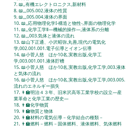
7
.
📖,,有機エレクトロニクス,新材料
8
.
📖,,,005.002.液体の性質
9
.
📖,,,005.004.液体の界面
10
.
📖,,応用物理化学I-構造と物性-,界面の物理化学
11
.
📖,,化学工学Ⅱ―機械的操作―,液体系の分離
12
.
📖,,,003.気体と液体の流れ
13
.
📖山下正通、小沢昭弥,丸善,現代の電気化
学,002.001.001.電子伝導とイオン伝導
14
.
📖小菅人慈 ほか10名,実教出版,化学工
学,003.001.001.液体貯槽
15
.
📖小菅人慈 ほか10名,実教出版,化学工学,003.液体
と気体の流れ
16
.
📖小菅人慈 ほか10名,実教出版,化学工学,003.005.
流れのエネルギー損失
17
.
👨‍🏫明治４３年、旧米沢高等工業学校の設立―産
業革命と化学工業の歴史―
18
.
👨‍🏫化学物質
19
.
👨‍🏫物質と物体
20
.
👨‍🏫材料の電気伝導－化学結合の種類－
21
.
👨‍🏫燃料－燃料－固体燃料、液体燃料、気体燃料