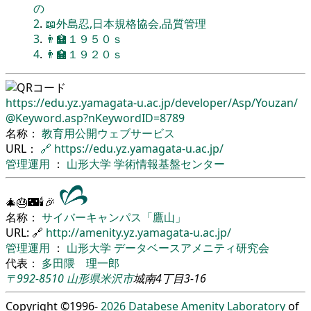
の
2
.
📖外島忍,日本規格協会,品質管理
3
.
👨‍🏫１９５０ｓ
4
.
👨‍🏫１９２０ｓ
https://edu.yz.yamagata-u.ac.jp/
developer/
Asp/
Youzan/
@Keyword.asp?nKeywordID=8789
名称：
教育用公開ウェブサービス
URL：
🔗
https://edu.yz.yamagata-u.ac.jp/
管理運用
：
山形大学
学術情報基盤センター
🎄🎂🌃🕯🎉
名称：
サイバーキャンパス「鷹山」
URL: 🔗
http://amenity.yz.yamagata-u.ac.jp/
管理運用
：
山形大学
データベースアメニティ研究会
代表：
多田隈 理一郎
〒992-8510
山形県
米沢市
城南4丁目3-16
Copyright ©1996-
2026
Databese Amenity Laboratory
of