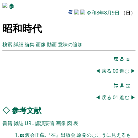
🏠
令和8年8月9日
（日）
昭和時代
検索
詳細
編集
画像
動画
意味の追加
🔚
🔝
📖
◀
戻る
00
進む
▶
🔚
🔝
📖
◀
戻る
01
進む
▶
◇
参考文献
書籍
雑誌
URL
講演要旨
画像
図
表
1
.
📖渡会正蔵,『在』出版会,原発のむこうに見えるも