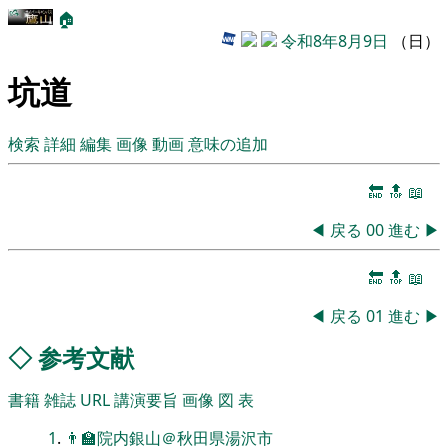
🏠
令和8年8月9日
（日）
坑道
検索
詳細
編集
画像
動画
意味の追加
🔚
🔝
📖
◀
戻る
00
進む
▶
🔚
🔝
📖
◀
戻る
01
進む
▶
◇
参考文献
書籍
雑誌
URL
講演要旨
画像
図
表
1
.
👨‍🏫院内銀山＠秋田県湯沢市