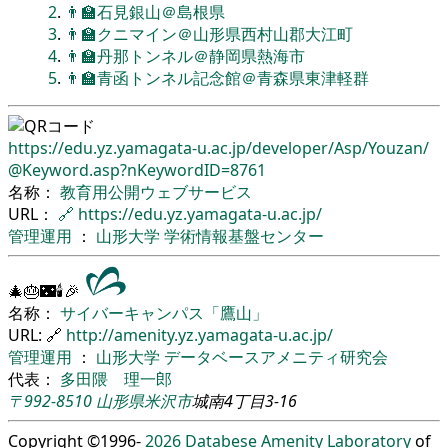
2
.
👨‍🏫石見銀山＠島根県
3
.
👨‍🏫クニマイン＠山形県西村山郡大江町
4
.
👨‍🏫丹那トンネル＠静岡県熱海市
5
.
👨‍🏫青函トンネル記念館＠青森県東津軽群
https://edu.yz.yamagata-u.ac.jp/
developer/
Asp/
Youzan/
@Keyword.asp?nKeywordID=8761
名称：
教育用公開ウェブサービス
URL：
🔗
https://edu.yz.yamagata-u.ac.jp/
管理運用
：
山形大学
学術情報基盤センター
🎄🎂🌃🕯🎉
名称：
サイバーキャンパス「鷹山」
URL: 🔗
http://amenity.yz.yamagata-u.ac.jp/
管理運用
：
山形大学
データベースアメニティ研究会
代表：
多田隈 理一郎
〒992-8510
山形県
米沢市
城南4丁目3-16
Copyright ©1996-
2026
Databese Amenity Laboratory
of