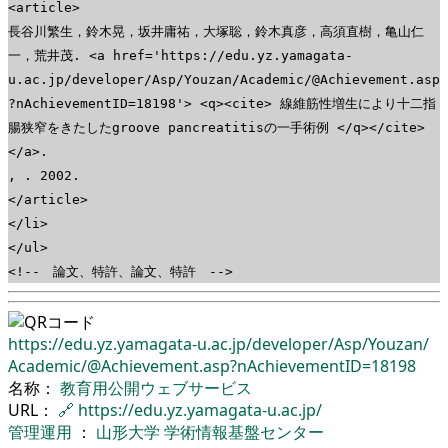
<article>
長谷川繁生，鈴木晃，坂井庸祐，大塚聡，鈴木真彦，高須直樹，亀山仁
一，荒井茂. <a href='https://edu.yz.yamagata-
u.ac.jp/developer/Asp/Youzan/Academic/@Achievement.asp
?nAchievementID=18198'> <q><cite> 線維筋性増生により十二指
腸狭窄をきたしたgroove pancreatitisの一手術例 </q></cite>
</a>.
, . 2002.
</article>
</li>
</ul>
<!-- 論文、特許、論文、特許 -->
https://edu.yz.yamagata-u.ac.jp/
developer/
Asp/
Youzan/
Academic/
@Achievement.asp?nAchievementID=18198
名称：
教育用公開ウェブサービス
URL：
🔗
https://edu.yz.yamagata-u.ac.jp/
管理運用
：
山形大学
学術情報基盤センター