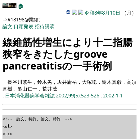
🏠
令和8年8月10日
（月）
⇒#18198@業績;
論文
口頭発表
招待講演
線維筋性増生により十二指腸
狭窄をきたしたgroove
pancreatitisの一手術例
長谷川繁生，鈴木晃，坂井庸祐，大塚聡，鈴木真彦，高須
直樹，亀山仁一，荒井茂
,
日本消化器病学会雑誌 2002;99(5):523-526
,
2002-1-1
<!-- 論文、特許、論文、特許 -->
<ul>
<li>