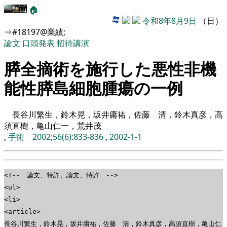
🏠
令和8年8月9日
（日）
⇒#18197@業績;
論文
口頭発表
招待講演
膵全摘術を施行した悪性非機
能性膵島細胞腫瘍の一例
長谷川繁生，鈴木晃，坂井庸祐，佐藤 清，鈴木真彦，高
須直樹，亀山仁一，荒井茂
,
手術 2002;56(6):833-836
,
2002-1-1
<!-- 論文、特許、論文、特許 -->
<ul>
<li>
<article>
長谷川繁生，鈴木晃，坂井庸祐，佐藤 清，鈴木真彦，高須直樹，亀山仁