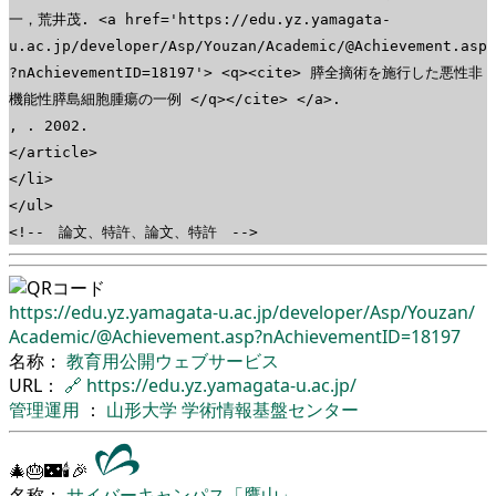
一，荒井茂. <a href='https://edu.yz.yamagata-
u.ac.jp/developer/Asp/Youzan/Academic/@Achievement.asp
?nAchievementID=18197'> <q><cite> 膵全摘術を施行した悪性非
機能性膵島細胞腫瘍の一例 </q></cite> </a>.
, . 2002.
</article>
</li>
</ul>
<!-- 論文、特許、論文、特許 -->
https://edu.yz.yamagata-u.ac.jp/
developer/
Asp/
Youzan/
Academic/
@Achievement.asp?nAchievementID=18197
名称：
教育用公開ウェブサービス
URL：
🔗
https://edu.yz.yamagata-u.ac.jp/
管理運用
：
山形大学
学術情報基盤センター
🎄🎂🌃🕯🎉
名称：
サイバーキャンパス「鷹山」