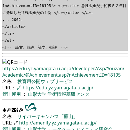
?nAchievementID=18195'> <q><cite> 急性虫垂炎手術後５２年目
に発症した遺残虫垂炎の１例 </q></cite> </a>.
, . 2002.
</article>
</li>
</ul>
<!-- 論文、特許、論文、特許 -->
https://edu.yz.yamagata-u.ac.jp/
developer/
Asp/
Youzan/
Academic/
@Achievement.asp?nAchievementID=18195
名称：
教育用公開ウェブサービス
URL：
🔗
https://edu.yz.yamagata-u.ac.jp/
管理運用
：
山形大学
学術情報基盤センター
🎄🎂🌃🕯🎉
名称：
サイバーキャンパス「鷹山」
URL: 🔗
http://amenity.yz.yamagata-u.ac.jp/
管理運用
：
山形大学
データベースアメニティ研究会