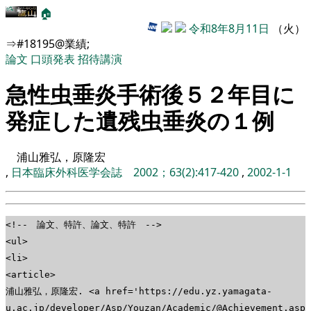
🏠
令和8年8月11日
（火）
⇒#18195@業績;
論文
口頭発表
招待講演
急性虫垂炎手術後５２年目に
発症した遺残虫垂炎の１例
浦山雅弘，原隆宏
,
日本臨床外科医学会誌 2002；63(2):417-420
,
2002-1-1
<!-- 論文、特許、論文、特許 -->
<ul>
<li>
<article>
浦山雅弘，原隆宏. <a href='https://edu.yz.yamagata-
u.ac.jp/developer/Asp/Youzan/Academic/@Achievement.asp