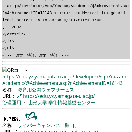
u.ac.jp/developer/Asp/Youzan/Academic/@Achievement.asp
?nAchievementID=18143'> <q><cite> Medical triage and
legal protection in Japan </q></cite> </a>.
, . 2002.
</article>
</li>
</ul>
<!-- 論文、特許、論文、特許 -->
https://edu.yz.yamagata-u.ac.jp/
developer/
Asp/
Youzan/
Academic/
@Achievement.asp?nAchievementID=18143
名称：
教育用公開ウェブサービス
URL：
🔗
https://edu.yz.yamagata-u.ac.jp/
管理運用
：
山形大学
学術情報基盤センター
🎄🎂🌃🕯🎉
名称：
サイバーキャンパス「鷹山」
URL: 🔗
http://amenity.yz.yamagata-u.ac.jp/