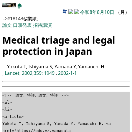
🏠
令和8年8月10日
（月）
⇒#18143@業績;
論文
口頭発表
招待講演
Medical triage and legal
protection in Japan
Yokota T, Ishiyama S, Yamada Y, Yamauchi H
,
Lancet, 2002;359: 1949
,
2002-1-1
<!-- 論文、特許、論文、特許 -->
<ul>
<li>
<article>
Yokota T, Ishiyama S, Yamada Y, Yamauchi H. <a
href='https://edu.yz.yamagata-