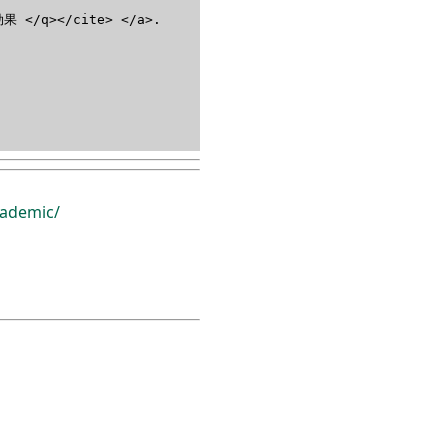
/q></cite> </a>.
ademic/