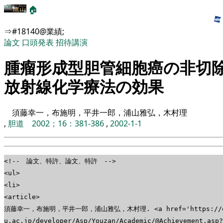
🏠
⇒#18140@業績;
論文
口頭発表
招待講演
腫瘤形成型胆管細胞癌の非切
放射線化学療法の効果
須藤幸一，布施明，平井一郎，浦山雅弘，木村理
,
胆道 2002；16：381-386
,
2002-1-1
<!-- 論文、特許、論文、特許 -->
<ul>
<li>
<article>
須藤幸一，布施明，平井一郎，浦山雅弘，木村理. <a href='https://edu
u.ac.jp/developer/Asp/Youzan/Academic/@Achievement.asp?