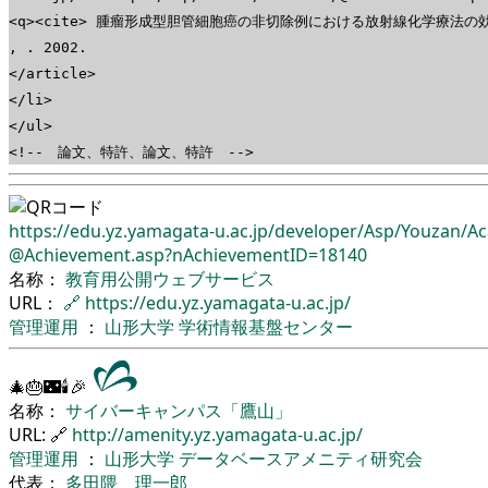
<q><cite> 腫瘤形成型胆管細胞癌の非切除例における放射線化学療法の効果 <
, . 2002.
</article>
</li>
</ul>
<!-- 論文、特許、論文、特許 -->
https://edu.yz.yamagata-u.ac.jp/
developer/
Asp/
Youzan/
Ac
@Achievement.asp?nAchievementID=18140
名称：
教育用公開ウェブサービス
URL：
🔗
https://edu.yz.yamagata-u.ac.jp/
管理運用
：
山形大学
学術情報基盤センター
🎄🎂🌃🕯🎉
名称：
サイバーキャンパス「鷹山」
URL: 🔗
http://amenity.yz.yamagata-u.ac.jp/
管理運用
：
山形大学
データベースアメニティ研究会
代表：
多田隈 理一郎