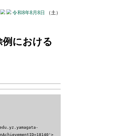
令和8年8月8日
（土）
除例における
.yz.yamagata-
nAchievementID=18140'>