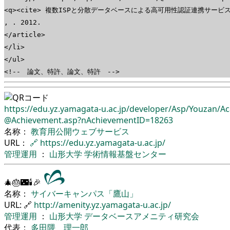
<q><cite> 複数ISPと分散データベースによる高可用性認証連携サービスの構築
, . 2012.
</article>
</li>
</ul>
<!-- 論文、特許、論文、特許 -->
https://edu.yz.yamagata-u.ac.jp/
developer/
Asp/
Youzan/
Ac
@Achievement.asp?nAchievementID=18263
名称：
教育用公開ウェブサービス
URL：
🔗
https://edu.yz.yamagata-u.ac.jp/
管理運用
：
山形大学
学術情報基盤センター
🎄🎂🌃🕯🎉
名称：
サイバーキャンパス「鷹山」
URL: 🔗
http://amenity.yz.yamagata-u.ac.jp/
管理運用
：
山形大学
データベースアメニティ研究会
代表：
多田隈 理一郎