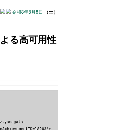
令和8年8月8日
（土）
による高可用性
yamagata-
nAchievementID=18263'>