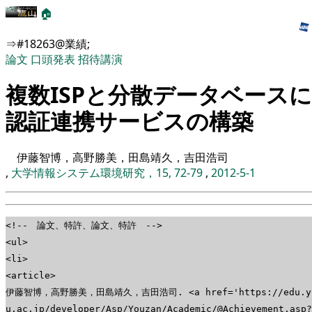
🏠
⇒#18263@業績;
論文
口頭発表
招待講演
複数ISPと分散データベース
認証連携サービスの構築
伊藤智博，高野勝美，田島靖久，吉田浩司
,
大学情報システム環境研究，15, 72-79
,
2012-5-1
<!-- 論文、特許、論文、特許 -->
<ul>
<li>
<article>
伊藤智博，高野勝美，田島靖久，吉田浩司. <a href='https://edu.yz.
u.ac.jp/developer/Asp/Youzan/Academic/@Achievement.asp?