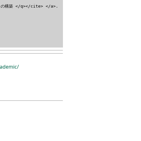
 </q></cite> </a>.
ademic/