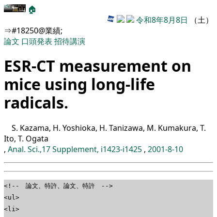
🏠
令和8年8月8日
（土）
⇒#18250@業績;
論文
口頭発表
招待講演
ESR-CT measurement on
mice using long-life
radicals.
S. Kazama, H. Yoshioka, H. Tanizawa, M. Kumakura, T.
Ito, T. Ogata
,
Anal. Sci.,17 Supplement, i1423-i1425
,
2001-8-10
<!-- 論文、特許、論文、特許 -->
<ul>
<li>