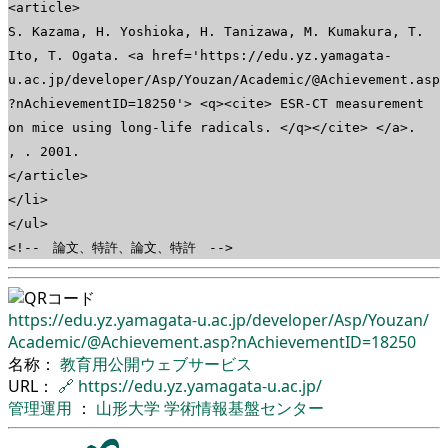
<article>
S. Kazama, H. Yoshioka, H. Tanizawa, M. Kumakura, T.
Ito, T. Ogata. <a href='https://edu.yz.yamagata-
u.ac.jp/developer/Asp/Youzan/Academic/@Achievement.asp
?nAchievementID=18250'> <q><cite> ESR-CT measurement
on mice using long-life radicals. </q></cite> </a>.
, . 2001.
</article>
</li>
</ul>
<!-- 論文、特許、論文、特許 -->
https://edu.yz.yamagata-u.ac.jp/
developer/
Asp/
Youzan/
Academic/
@Achievement.asp?nAchievementID=18250
名称：
教育用公開ウェブサービス
URL：
🔗
https://edu.yz.yamagata-u.ac.jp/
管理運用
：
山形大学
学術情報基盤センター