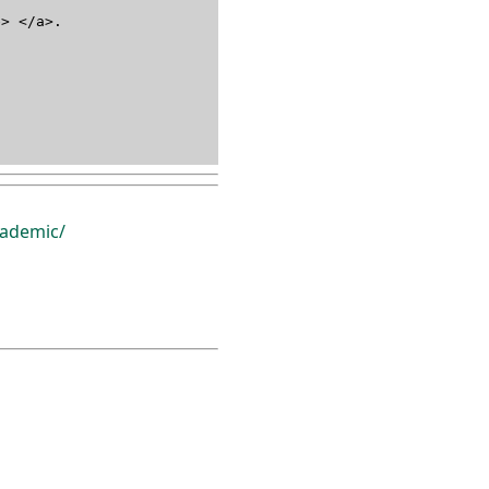
 </a>.
ademic/