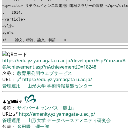
<q><cite> リチウムイオン二次電池用電極スラリーの調整 </q></cite>
, . 2014.
</article>
</li>
</ul>
<!-- 論文、特許、論文、特許 -->
https://edu.yz.yamagata-u.ac.jp/
developer/
Asp/
Youzan/
Ac
@Achievement.asp?nAchievementID=18248
名称：
教育用公開ウェブサービス
URL：
🔗
https://edu.yz.yamagata-u.ac.jp/
管理運用
：
山形大学
学術情報基盤センター
🎄🎂🌃🕯🎉
名称：
サイバーキャンパス「鷹山」
URL: 🔗
http://amenity.yz.yamagata-u.ac.jp/
管理運用
：
山形大学
データベースアメニティ研究会
代表：
多田隈 理一郎