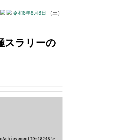
令和8年8月8日
（土）
極スラリーの
nAchievementID=18248'>