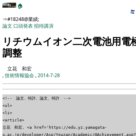
🏠
⇒#18248@業績;
論文
口頭発表
招待講演
リチウムイオン二次電池用電
調整
立花 和宏
,
技術情報協会
,
2014-7-28
<!-- 論文、特許、論文、特許 -->
<ul>
<li>
<article>
立花 和宏. <a href='https://edu.yz.yamagata-
u.ac.jp/developer/Asp/Youzan/Academic/@Achievement.asp?