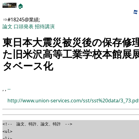
🏠
⇒#18245@業績;
論文
口頭発表
招待講演
東日本大震災被災後の保存修
た旧米沢高等工業学校本館展
タベース化
,
,
--
http://www.union-services.com/sst/sst%20data/3_73.pd
<!-- 論文、特許、論文、特許 -->
<ul>
<li>