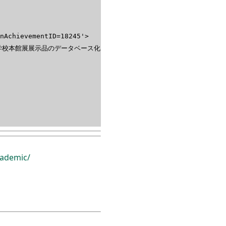
nAchievementID=18245'>
業学校本館展展示品のデータベース化
ademic/