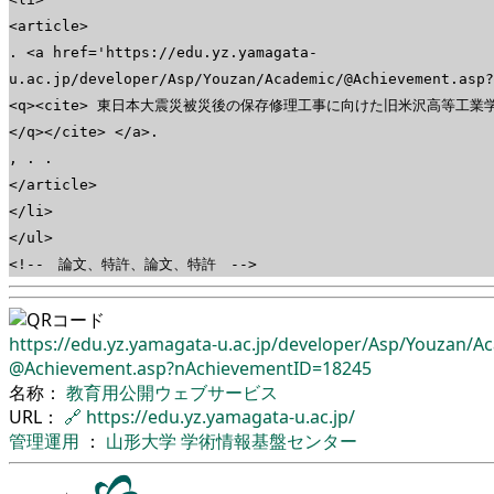
<article>
. <a href='https://edu.yz.yamagata-
u.ac.jp/developer/Asp/Youzan/Academic/@Achievement.asp?
<q><cite> 東日本大震災被災後の保存修理工事に向けた旧米沢高等工
</q></cite> </a>.
, . .
</article>
</li>
</ul>
<!-- 論文、特許、論文、特許 -->
https://edu.yz.yamagata-u.ac.jp/
developer/
Asp/
Youzan/
Ac
@Achievement.asp?nAchievementID=18245
名称：
教育用公開ウェブサービス
URL：
🔗
https://edu.yz.yamagata-u.ac.jp/
管理運用
：
山形大学
学術情報基盤センター