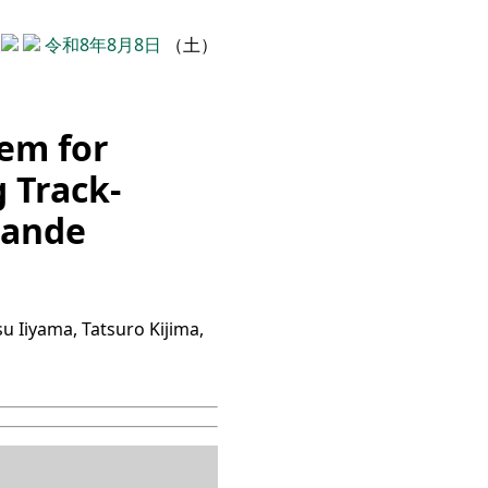
令和8年8月8日
（土）
em for
 Track-
rande
u Iiyama, Tatsuro Kijima,