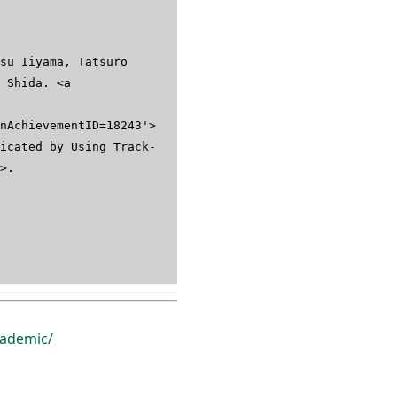
su Iiyama, Tatsuro
 Shida. <a
nAchievementID=18243'>
icated by Using Track-
>.
ademic/