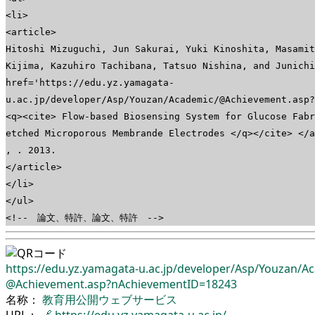
<li>
<article>
Hitoshi Mizuguchi, Jun Sakurai, Yuki Kinoshita, Masamit
Kijima, Kazuhiro Tachibana, Tatsuo Nishina, and Junichi
href='https://edu.yz.yamagata-
u.ac.jp/developer/Asp/Youzan/Academic/@Achievement.asp?
<q><cite> Flow-based Biosensing System for Glucose Fabr
etched Microporous Membrande Electrodes </q></cite> </a
, . 2013.
</article>
</li>
</ul>
<!-- 論文、特許、論文、特許 -->
https://edu.yz.yamagata-u.ac.jp/
developer/
Asp/
Youzan/
Ac
@Achievement.asp?nAchievementID=18243
名称：
教育用公開ウェブサービス
URL：
🔗
https://edu.yz.yamagata-u.ac.jp/