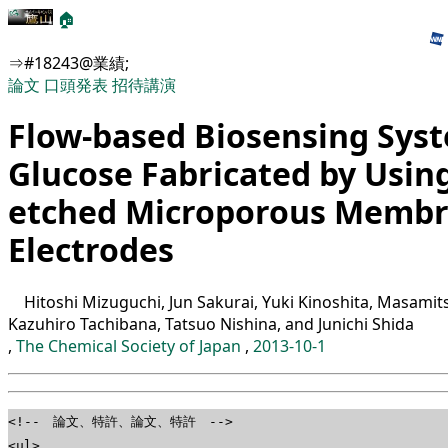
🏠
⇒#18243@業績;
論文
口頭発表
招待講演
Flow-based Biosensing Syst
Glucose Fabricated by Using
etched Microporous Memb
Electrodes
Hitoshi Mizuguchi, Jun Sakurai, Yuki Kinoshita, Masamits
Kazuhiro Tachibana, Tatsuo Nishina, and Junichi Shida
,
The Chemical Society of Japan
,
2013-10-1
<!-- 論文、特許、論文、特許 -->
<ul>