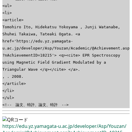
<ul>
<li>
<article>
Tomohiro Ito, Hidekatsu Yokoyama , Junji Watanabe,
Shuhei Takaiwa, Tateaki Ogata. <a
href='https://edu.yz.yamagata-
u.ac.jp/developer/Asp/Youzan/Academic/@Achievement.asp
?nAchievementID=18215'> <q><cite> EPR Spectroscopy
using Magnetic Field Gradient Modulated by a
Triangular Wave </q></cite> </a>.
, . 2008.
</article>
</li>
</ul>
<!-- 論文、特許、論文、特許 -->
https://edu.yz.yamagata-u.ac.jp/
developer/
Asp/
Youzan/