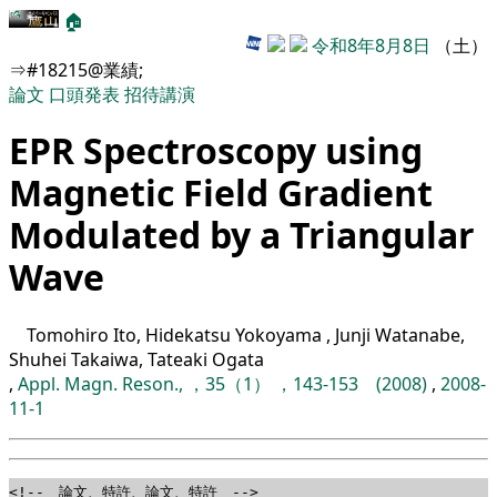
🏠
令和8年8月8日
（土）
⇒#18215@業績;
論文
口頭発表
招待講演
EPR Spectroscopy using
Magnetic Field Gradient
Modulated by a Triangular
Wave
Tomohiro Ito, Hidekatsu Yokoyama , Junji Watanabe,
Shuhei Takaiwa, Tateaki Ogata
,
Appl. Magn. Reson., ，35（1） ，143-153 (2008)
,
2008-
11-1
<!-- 論文、特許、論文、特許 -->