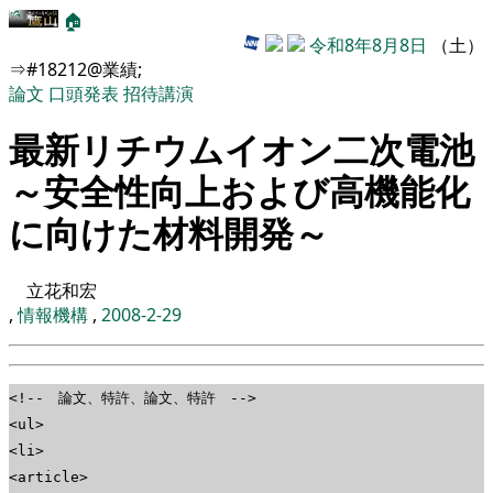
🏠
令和8年8月8日
（土）
⇒#18212@業績;
論文
口頭発表
招待講演
最新リチウムイオン二次電池
～安全性向上および高機能化
に向けた材料開発～
立花和宏
,
情報機構
,
2008-2-29
<!-- 論文、特許、論文、特許 -->
<ul>
<li>
<article>