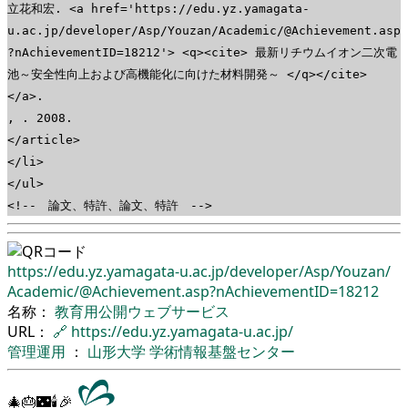
立花和宏. <a href='https://edu.yz.yamagata-
u.ac.jp/developer/Asp/Youzan/Academic/@Achievement.asp
?nAchievementID=18212'> <q><cite> 最新リチウムイオン二次電
池～安全性向上および高機能化に向けた材料開発～ </q></cite>
</a>.
, . 2008.
</article>
</li>
</ul>
<!-- 論文、特許、論文、特許 -->
https://edu.yz.yamagata-u.ac.jp/
developer/
Asp/
Youzan/
Academic/
@Achievement.asp?nAchievementID=18212
名称：
教育用公開ウェブサービス
URL：
🔗
https://edu.yz.yamagata-u.ac.jp/
管理運用
：
山形大学
学術情報基盤センター
🎄🎂🌃🕯🎉