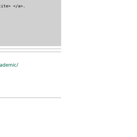
te> </a>.
ademic/