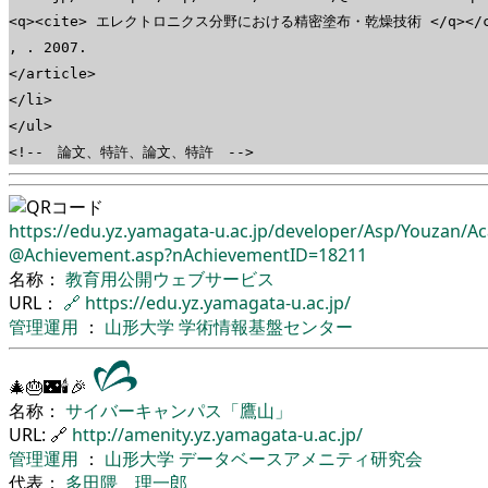
<q><cite> エレクトロニクス分野における精密塗布・乾燥技術 </q></ci
, . 2007.
</article>
</li>
</ul>
<!-- 論文、特許、論文、特許 -->
https://edu.yz.yamagata-u.ac.jp/
developer/
Asp/
Youzan/
Ac
@Achievement.asp?nAchievementID=18211
名称：
教育用公開ウェブサービス
URL：
🔗
https://edu.yz.yamagata-u.ac.jp/
管理運用
：
山形大学
学術情報基盤センター
🎄🎂🌃🕯🎉
名称：
サイバーキャンパス「鷹山」
URL: 🔗
http://amenity.yz.yamagata-u.ac.jp/
管理運用
：
山形大学
データベースアメニティ研究会
代表：
多田隈 理一郎