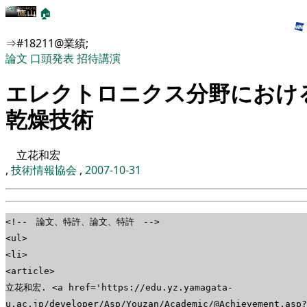
🏠
⇒#18211@業績;
論文
口頭発表
招待講演
エレクトロニクス分野におけ
乾燥技術
立花和宏
,
技術情報協会
,
2007-10-31
<!-- 論文、特許、論文、特許 -->
<ul>
<li>
<article>
立花和宏. <a href='https://edu.yz.yamagata-
u.ac.jp/developer/Asp/Youzan/Academic/@Achievement.asp?