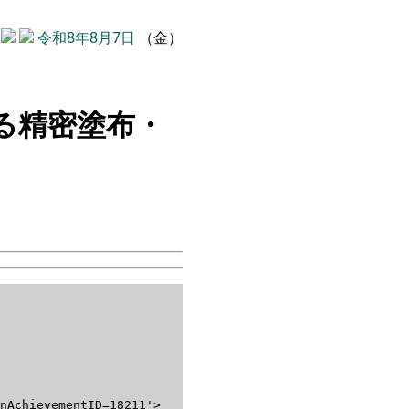
令和8年8月7日
（金）
る精密塗布・
nAchievementID=18211'>