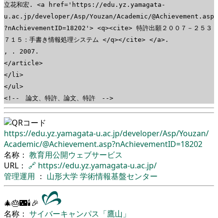
立花和宏. <a href='https://edu.yz.yamagata-
u.ac.jp/developer/Asp/Youzan/Academic/@Achievement.asp
?nAchievementID=18202'> <q><cite> 特許出願２００７－２５３
７１５：手書き情報処理システム </q></cite> </a>.
, . 2007.
</article>
</li>
</ul>
<!-- 論文、特許、論文、特許 -->
https://edu.yz.yamagata-u.ac.jp/
developer/
Asp/
Youzan/
Academic/
@Achievement.asp?nAchievementID=18202
名称：
教育用公開ウェブサービス
URL：
🔗
https://edu.yz.yamagata-u.ac.jp/
管理運用
：
山形大学
学術情報基盤センター
🎄🎂🌃🕯🎉
名称：
サイバーキャンパス「鷹山」