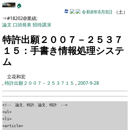
🏠
令和8年8月8日
（土）
⇒#18202@業績;
論文
口頭発表
招待講演
特許出願２００７－２５３７
１５：手書き情報処理システ
ム
立花和宏
,
特許出願２００７－２５３７１５
,
2007-9-28
<!-- 論文、特許、論文、特許 -->
<ul>
<li>
<article>