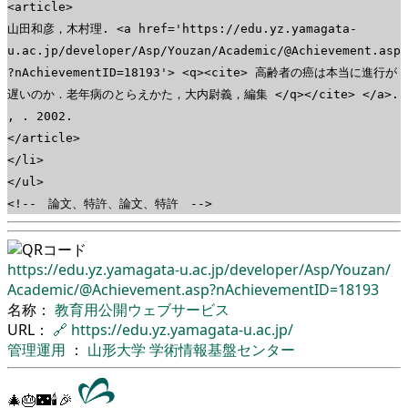
<article>
山田和彦，木村理. <a href='https://edu.yz.yamagata-
u.ac.jp/developer/Asp/Youzan/Academic/@Achievement.asp
?nAchievementID=18193'> <q><cite> 高齢者の癌は本当に進行が
遅いのか．老年病のとらえかた，大内尉義，編集 </q></cite> </a>.
, . 2002.
</article>
</li>
</ul>
<!-- 論文、特許、論文、特許 -->
https://edu.yz.yamagata-u.ac.jp/
developer/
Asp/
Youzan/
Academic/
@Achievement.asp?nAchievementID=18193
名称：
教育用公開ウェブサービス
URL：
🔗
https://edu.yz.yamagata-u.ac.jp/
管理運用
：
山形大学
学術情報基盤センター
🎄🎂🌃🕯🎉