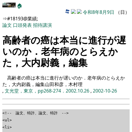
🏠
令和8年8月9日
（日）
⇒#18193@業績;
論文
口頭発表
招待講演
高齢者の癌は本当に進行が遅
いのか．老年病のとらえか
た，大内尉義，編集
高齢者の癌は本当に進行が遅いのか．老年病のとらえか
た，大内尉義，編集山田和彦，木村理
,
文光堂，東京，pp268-274．2002.10.26
,
2002-10-26
<!-- 論文、特許、論文、特許 -->
<ul>
<li>