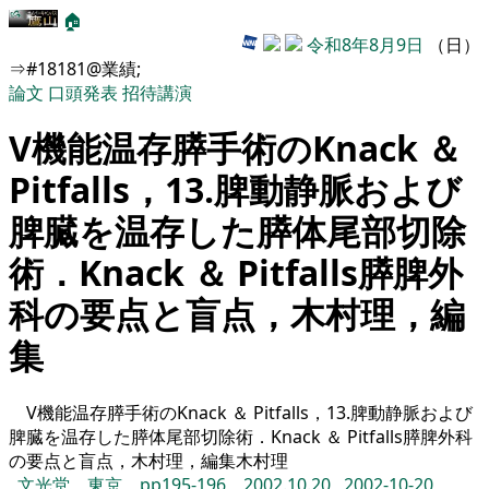
🏠
令和8年8月9日
（日）
⇒#18181@業績;
論文
口頭発表
招待講演
V機能温存膵手術のKnack ＆
Pitfalls，13.脾動静脈および
脾臓を温存した膵体尾部切除
術．Knack ＆ Pitfalls膵脾外
科の要点と盲点，木村理，編
集
V機能温存膵手術のKnack ＆ Pitfalls，13.脾動静脈および
脾臓を温存した膵体尾部切除術．Knack ＆ Pitfalls膵脾外科
の要点と盲点，木村理，編集木村理
,
文光堂，東京，pp195-196．2002.10.20
,
2002-10-20