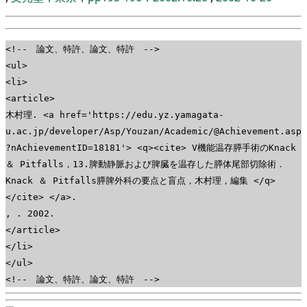
<!-- 論文、特許、論文、特許 -->
<ul>
<li>
<article>
木村理. <a href='https://edu.yz.yamagata-
u.ac.jp/developer/Asp/Youzan/Academic/@Achievement.asp
?nAchievementID=18181'> <q><cite> V機能温存膵手術のKnack
＆ Pitfalls，13.脾動静脈および脾臓を温存した膵体尾部切除術．
Knack ＆ Pitfalls膵脾外科の要点と盲点，木村理，編集 </q>
</cite> </a>.
, . 2002.
</article>
</li>
</ul>
<!-- 論文、特許、論文、特許 -->