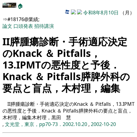
🏠
令和8年8月10日
（月）
⇒#18176@業績;
論文
口頭発表
招待講演
II膵腫瘍診断・手術適応決定
のKnack ＆ Pitfalls，
13.IPMTの悪性度と予後．
Knack ＆ Pitfalls膵脾外科の
要点と盲点，木村理，編集
II膵腫瘍診断・手術適応決定のKnack ＆ Pitfalls，13.IPMT
の悪性度と予後．Knack ＆ Pitfalls膵脾外科の要点と盲点，
木村理，編集木村理，黒田 慧
,
文光堂，東京，pp70-73．2002.10.20
,
2002-10-20