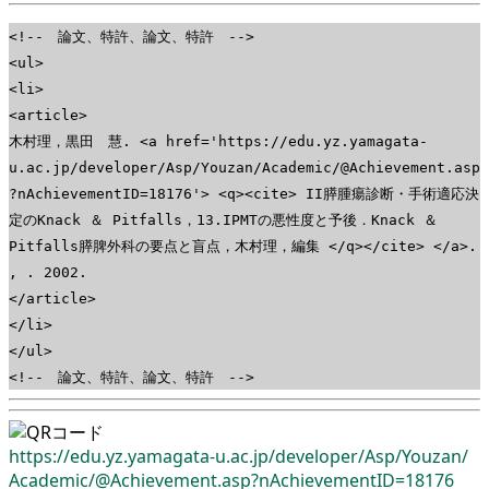
<!-- 論文、特許、論文、特許 -->
<ul>
<li>
<article>
木村理，黒田 慧. <a href='https://edu.yz.yamagata-
u.ac.jp/developer/Asp/Youzan/Academic/@Achievement.asp
?nAchievementID=18176'> <q><cite> II膵腫瘍診断・手術適応決
定のKnack ＆ Pitfalls，13.IPMTの悪性度と予後．Knack ＆
Pitfalls膵脾外科の要点と盲点，木村理，編集 </q></cite> </a>.
, . 2002.
</article>
</li>
</ul>
<!-- 論文、特許、論文、特許 -->
https://edu.yz.yamagata-u.ac.jp/
developer/
Asp/
Youzan/
Academic/
@Achievement.asp?nAchievementID=18176