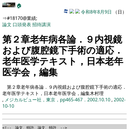
🏠
令和8年8月9日
（日）
⇒#18170@業績;
論文
口頭発表
招待講演
第２章老年病各論．９内視鏡
および腹腔鏡下手術の適応．
老年医学テキスト，日本老年
医学会，編集
第２章老年病各論．９内視鏡および腹腔鏡下手術の適応．
老年医学テキスト，日本老年医学会，編集木村理
,
メジカルビュー社，東京，pp465-467．2002.10.10
,
2002-
10-10
<!-- 論文、特許、論文、特許 -->