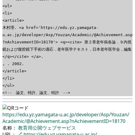
<ul>
<li>
<article>
木村理. <a href='https://edu.yz.yamagata-
u.ac.jp/developer/Asp/Youzan/Academic/@Achievement.asp
?nAchievementID=18170'> <q><cite> 第２章老年病各論．９内視
鏡および腹腔鏡下手術の適応．老年医学テキスト，日本老年医学会，編集
</q></cite> </a>.
, . 2002.
</article>
</li>
</ul>
<!-- 論文、特許、論文、特許 -->
https://edu.yz.yamagata-u.ac.jp/
developer/
Asp/
Youzan/
Academic/
@Achievement.asp?nAchievementID=18170
名称：
教育用公開ウェブサービス
URL：
🔗
https://edu.yz.yamagata-u.ac.jp/