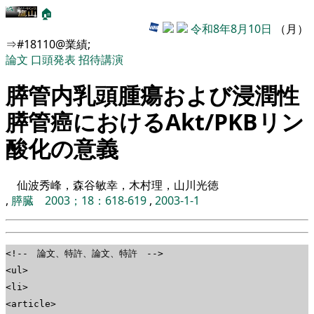
🏠
令和8年8月10日
（月）
⇒#18110@業績;
論文
口頭発表
招待講演
膵管内乳頭腫瘍および浸潤性
膵管癌におけるAkt/PKBリン
酸化の意義
仙波秀峰，森谷敏幸，木村理，山川光徳
,
膵臓 2003；18：618-619
,
2003-1-1
<!-- 論文、特許、論文、特許 -->
<ul>
<li>
<article>