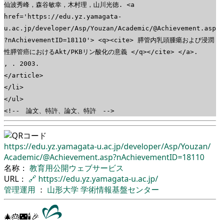
仙波秀峰，森谷敏幸，木村理，山川光徳. <a
href='https://edu.yz.yamagata-
u.ac.jp/developer/Asp/Youzan/Academic/@Achievement.asp
?nAchievementID=18110'> <q><cite> 膵管内乳頭腫瘍および浸潤
性膵管癌におけるAkt/PKBリン酸化の意義 </q></cite> </a>.
, . 2003.
</article>
</li>
</ul>
<!-- 論文、特許、論文、特許 -->
https://edu.yz.yamagata-u.ac.jp/
developer/
Asp/
Youzan/
Academic/
@Achievement.asp?nAchievementID=18110
名称：
教育用公開ウェブサービス
URL：
🔗
https://edu.yz.yamagata-u.ac.jp/
管理運用
：
山形大学
学術情報基盤センター
🎄🎂🌃🕯🎉