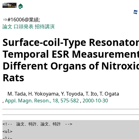
🏠
⇒#16006@業績;
論文
口頭発表
招待講演
Surface-coil-Type Resonator
Temporal ESR Measurement
Different Organs of Nitroxi
Rats
M. Tada, H. Yokoyama, Y. Toyoda, T. Ito, T. Ogata
,
Appl. Magn. Reson., 18, 575-582
,
2000-10-30
<!-- 論文、特許、論文、特許 -->
<ul>
<li>