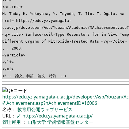
<article>
M. Tada, H. Yokoyama, Y. Toyoda, T. Ito, T. Ogata. <a
href='https://edu.yz.yamagata-
u.ac.jp/developer/Asp/Youzan/Academic/@Achievement.asp?
<q><cite> Surface-coil-Type Resonators for in Vivo Temp
Different Organs of Nitroxide-Treated Rats </q></cite> 
, . 2000.
</article>
</li>
</ul>
<!-- 論文、特許、論文、特許 -->
https://edu.yz.yamagata-u.ac.jp/
developer/
Asp/
Youzan/
Ac
@Achievement.asp?nAchievementID=16006
名称：
教育用公開ウェブサービス
URL：
🔗
https://edu.yz.yamagata-u.ac.jp/
管理運用
：
山形大学
学術情報基盤センター