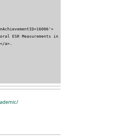
nAchievementID=16006'>
oral ESR Measurements in
</a>.
ademic/